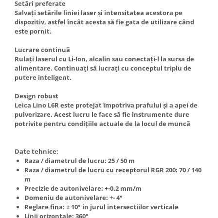
Setări preferate
Salvați setările liniei laser și intensitatea acestora pe
dispozitiv, astfel încât acesta să fie gata de utilizare când
este pornit.
Lucrare continuă
Rulați laserul cu Li-Ion, alcalin sau conectați-l la sursa de
alimentare. Continuați să lucrați cu conceptul triplu de
putere inteligent.
Design robust
Leica Lino L6R este protejat împotriva prafului și a apei de
pulverizare. Acest lucru le face să fie instrumente dure
potrivite pentru condițiile actuale de la locul de muncă
Date tehnice:
Raza / diametrul de lucru: 25 / 50 m
Raza / diametrul de lucru cu receptorul RGR 200: 70 / 140
m
Precizie de autonivelare: +-0.2 mm/m
Domeniu de autonivelare: +- 4°
Reglare fina: ± 10° in jurul intersectiilor verticale
Linii orizontale: 360°