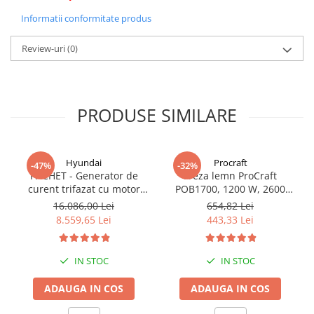
Informatii conformitate produs
Review-uri
(0)
PRODUSE SIMILARE
Hyundai
Procraft
-47%
-32%
PACHET - Generator de
Freza lemn ProCraft
curent trifazat cu motor
POB1700, 1200 W, 2600
diesel Hyundai DHY8600SE-
Rpm cu 12 freze pentru
16.086,00 Lei
654,82 Lei
T, putere motor 12 CP,
lemn incluse in pachet
8.559,65 Lei
443,33 Lei
Putere maxima 7.9 kVA,
tensiune 380 / 220 V +
Automatizare trifazata
IN STOC
IN STOC
ATS12-3P
ADAUGA IN COS
ADAUGA IN COS