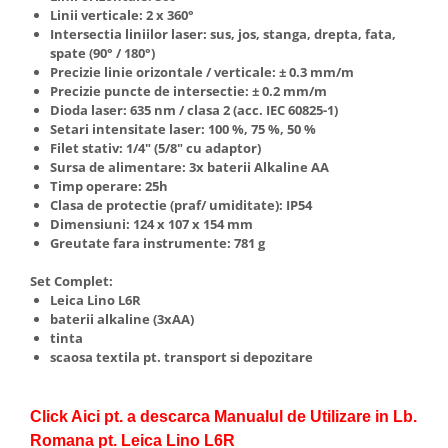
Linii verticale: 2 x 360°
Intersectia liniilor laser: sus, jos, stanga, drepta, fata,
spate (90° / 180°)
Precizie linie orizontale / verticale: ± 0.3 mm/m
Precizie puncte de intersectie: ± 0.2 mm/m
Dioda laser: 635 nm / clasa 2 (acc. IEC 60825-1)
Setari intensitate laser: 100 %, 75 %, 50 %
Filet stativ: 1/4" (5/8" cu adaptor)
Sursa de alimentare: 3x baterii Alkaline AA
Timp operare: 25h
Clasa de protectie (praf/ umiditate): IP54
Dimensiuni: 124 x 107 x 154 mm
Greutate fara instrumente: 781 g
Set Complet:
Leica Lino L6R
baterii alkaline (3xAA)
tinta
scaosa textila pt. transport si depozitare
Click Aici pt. a descarca Manualul de Utilizare in Lb.
Romana pt. Leica Lino L6R