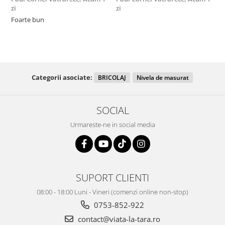
zi
zi
F
Foarte bun
Categorii asociate:
BRICOLAJ
Nivela de masurat
SOCIAL
Urmareste-ne in social media
SUPORT CLIENTI
08:00 - 18:00 Luni - Vineri (comenzi online non-stop)
0753-852-922
contact@viata-la-tara.ro