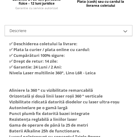
Plata (cash) sau cu cardul la
fizice - 12 luni juridice
Hote Telescopice
livrarea coletului
Garantie cu service autorizat
Nivela de masurat
Hote Traditionale
Pistoale de impact electrice si
Hote Incorporabile
pneumatice
Hote Country
Descriere
Pistoale de vopsit
Hote Insula
Prelungitoare
✅ Deschiderea coletului la livrare:
Hote Cupolare
✅ Plata la curier / plata online cu cardul:
Polizoare electrice de banc si
Accesorii, consumabile hote
✅ Cumpărături 100% sigure:
unghiulare
Masini de tocat carne
✅ Drept de retur: 14 zile:
✅ Garantie: 24 Luni / 2 Ani:
Rindele si freze pentru lemn
Masini de carnati ( CARNATARI )
Nivela Laser multilinie 360°, Lino L6R - Leica
Redresoare auto - roboti de
Masini de spalat vase
pornire
Masini de spalat vase incorporabile
Aliniere la 360 ° cu vizibilitate remarcabilă
Suflante cu aer cald
Orizontală și două linii laser roșii 360 ° verticale
Masini de spalat vase
Vizibilitate ridicată datorită diodelor cu laser ultra-roșu
Scari metalice
independente
Autonivelare pe o gamă largă
Masini de spalat rufe
Strungurii
Punct plumb fix datorită bazei integrate
Rezistența reglabilă a liniilor laser
Masini de spalat rufe frontale
Scule cu acumulator
Gama de operare de până la 25 de metri
Masini de spalat rufe verticale
Baterii Alkaline 25h de functionare.
Scule pentru electricieni
Lucrul neîntrerupt cu conceptul Triple-Power
Masini de spalat rufe incorporabile