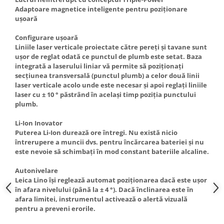
Truse de scule
Adaptoare magnetice inteligente pentru poziționare
Masini de spalat rufe cu uscator
ușoară
Truse de lipit PPR
Uscatoare de rufe
Configurare ușoară
Ventuze cu brate pentru transport
Masini de facut paine
Liniile laser verticale proiectate către pereți și tavane sunt
Vibratoare beton
Pachete electrocasnice
ușor de reglat odată ce punctul de plumb este setat. Baza
incorporabile
integrată a laserului liniar vă permite să poziționați
secțiunea transversală (punctul plumb) a celor două linii
Seturi oale
laser verticale acolo unde este necesar și apoi reglați liniile
laser cu ± 10 ° păstrând în același timp poziția punctului
SANDWICH MAKER
plumb.
Storcatoare de fructe
Li-Ion Inovator
Televizoare
Puterea Li-Ion durează ore întregi. Nu există nicio
întrerupere a muncii dvs. pentru încărcarea bateriei și nu
este nevoie să schimbați în mod constant bateriile alcaline.
Autonivelare
Leica Lino își reglează automat poziționarea dacă este ușor
în afara nivelului (până la ± 4 °). Dacă înclinarea este în
afara limitei, instrumentul activează o alertă vizuală
pentru a preveni erorile.