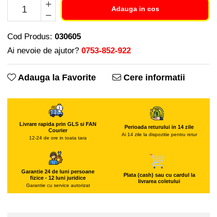
Piese si consumabile pentru
Freze de zapada
Adauga in cos
Convectoare
MOTOCOSITORI
Freze si carote
Purificatoare aer
Plantatoare + Semanatori
Radiatoare
Cod Produs:
030605
Generatoare
Scarificatoare
Sobe pe gaz
Ai nevoie de ajutor?
0753-852-922
Lampi solare
Sere si solarii
Tunuri de caldura
Masini de slefuit
Tocatoare fan, crengi, tulpini
Ventilatoare
Adauga la Favorite
Cere informatii
Malaxoare
Ventilatoare Industriale
Macarale si electopalane
Chiuvete bucatarie
Masini de tencuit
Deshidratoare
Livrare rapida prin GLS si FAN
Masini de taiat placi ceramice /
Perioada returului in 14 zile
Dozatoare de apa
Courier
Ai 14 zile la dispozitie pentru retur
gresie / faianta / parchet
12-24 de ore in toata tara
Espressoare, cafetiere si rasnite
Masini de canelat
Fiare de calcat / Mese pentru
Menghine
calcat
Garantie 24 de luni persoane
Plata (cash) sau cu cardul la
fizice - 12 luni juridice
Motoare termice
livrarea coletului
Forme de prajituri
Garantie cu service autorizat
Motoare electrice
Hote
Nivela de masurat
Hote Decorative