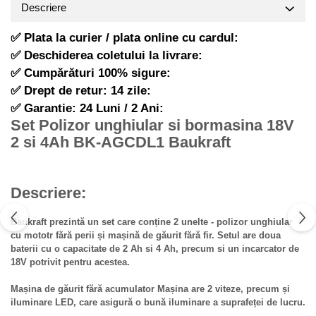
Descriere
Hote Telescopice
Pistoale de impact electrice si
pneumatice
Hote Traditionale
✅ Plata la curier / plata online cu cardul:
Hote Incorporabile
Pistoale de vopsit
✅ Deschiderea coletului la livrare:
Hote Country
✅ Cumpărături 100% sigure:
Prelungitoare
Hote Insula
✅ Drept de retur: 14 zile:
Polizoare electrice de banc si
Hote Cupolare
✅ Garantie: 24 Luni / 2 Ani:
unghiulare
Set Polizor unghiular si bormasina 18V
Accesorii, consumabile hote
Rindele si freze pentru lemn
2 si 4Ah BK-AGCDL1 Baukraft
Masini de tocat carne
Redresoare auto - roboti de
Masini de carnati ( CARNATARI )
pornire
Masini de spalat vase
Suflante cu aer cald
Descriere:
Masini de spalat vase incorporabile
Scari metalice
Baukraft prezintă un set care conține 2 unelte - polizor unghiular
Masini de spalat vase independente
Strungurii
cu mototr fără perii și mașină de găurit fără fir. Setul are doua
Masini de spalat rufe
baterii cu o capacitate de 2 Ah si 4 Ah, precum si un incarcator de
Scule cu acumulator
18V potrivit pentru acestea.
Masini de spalat rufe frontale
Scule pentru electricieni
Masini de spalat rufe verticale
Mașina de găurit fără acumulator Mașina are 2 viteze, precum și
Truse de scule
Masini de spalat rufe incorporabile
iluminare LED, care asigură o bună iluminare a suprafeței de lucru.