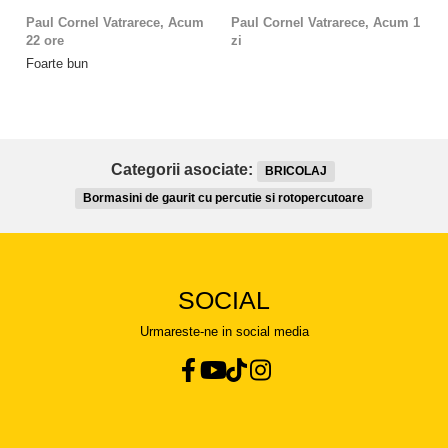
Paul Cornel Vatrarece,
Acum
Paul Cornel Vatrarece,
Acum 1
M
22 ore
zi
Fo
Foarte bun
Categorii asociate:
BRICOLAJ
Bormasini de gaurit cu percutie si rotopercutoare
SOCIAL
Urmareste-ne in social media