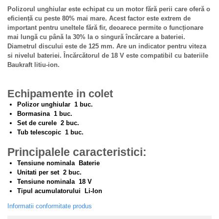
Truse de lipit PPR
Masini de spalat rufe cu uscator
Polizorul unghiular este echipat cu un motor fără perii care oferă o
Uscatoare de rufe
Ventuze cu brate pentru transport
eficiență cu peste 80% mai mare. Acest factor este extrem de
important pentru uneltele fără fir, deoarece permite o funcționare
Masini de facut paine
Vibratoare beton
mai lungă cu până la 30% la o singură încărcare a bateriei.
Pachete electrocasnice
Diametrul discului este de 125 mm. Are un indicator pentru viteza
incorporabile
si nivelul bateriei. Încărcătorul de 18 V este compatibil cu bateriile
Baukraft litiu-ion.
Seturi oale
SANDWICH MAKER
Echipamente in colet
Storcatoare de fructe
Polizor unghiular 1 buc.
Bormasina 1 buc.
Televizoare
Set de curele 2 buc.
Tub telescopic 1 buc.
Principalele caracteristici:
Tensiune nominala Baterie
Unitati per set 2 buc.
Tensiune nominala 18 V
Tipul acumulatorului Li-Ion
Informatii conformitate produs