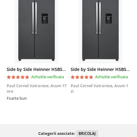
Side by Side Heinner HSBS-HM439NFINVDGWDE++, Total No Frost, Compresor Inverter, Dozator Apa, Display Touch LED, 439 L, Clasa E, Gri Antracit Texturat
Side by Side Heinner HSBS-HM439NFINVDGWDE++, Total No Frost, Compresor Inverter, Dozator Apa, Display Touch LED, 439 L, Clasa E, Gri Antracit Texturat
Achizitie verificata
Achizitie verificata
Paul Cornel Vatrarece,
Acum 17
Paul Cornel Vatrarece,
Acum 1
M
ore
zi
F
Foarte bun
Categorii asociate:
BRICOLAJ