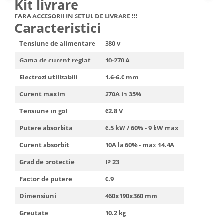
Kit livrare
Truse de scule
Masini de spalat rufe cu uscator
FARA ACCESORII IN SETUL DE LIVRARE !!!
Truse de lipit PPR
Caracteristici
Uscatoare de rufe
Ventuze cu brate pentru transport
Masini de facut paine
Tensiune de alimentare
380 v
Vibratoare beton
Pachete electrocasnice
Gama de curent reglat
10-270 A
incorporabile
Seturi oale
Electrozi utilizabili
1.6-6.0 mm
SANDWICH MAKER
Curent maxim
270A in 35%
Storcatoare de fructe
Tensiune in gol
62.8 V
Televizoare
Putere absorbita
6.5 kW / 60% - 9 kW max
Curent absorbit
10A la 60% - max 14.4A
Grad de protectie
IP 23
Factor de putere
0.9
Dimensiuni
460x190x360 mm
Greutate
10.2 kg