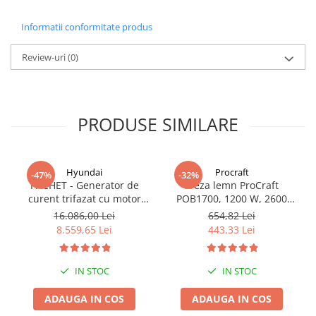
Informatii conformitate produs
Review-uri
(0)
PRODUSE SIMILARE
Hyundai
Procraft
-47%
-32%
PACHET - Generator de
Freza lemn ProCraft
curent trifazat cu motor
POB1700, 1200 W, 2600
diesel Hyundai DHY8600SE-
Rpm cu 12 freze pentru
16.086,00 Lei
654,82 Lei
T, putere motor 12 CP,
lemn incluse in pachet
8.559,65 Lei
443,33 Lei
Putere maxima 7.9 kVA,
tensiune 380 / 220 V +
Automatizare trifazata
IN STOC
IN STOC
ATS12-3P
ADAUGA IN COS
ADAUGA IN COS