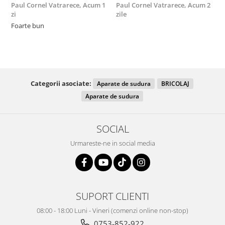
Paul Cornel Vatrarece,
Acum 1
Paul Cornel Vatrarece,
Acum 2
M
zi
zile
F
Foarte bun
Categorii asociate:
Aparate de sudura
BRICOLAJ
Aparate de sudura
SOCIAL
Urmareste-ne in social media
SUPORT CLIENTI
08:00 - 18:00 Luni - Vineri (comenzi online non-stop)
0753-852-922