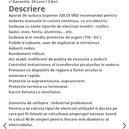
✅ Garantie: 24 Luni / 2 Ani:
Hote Telescopice
Descriere
Nivela de masurat
Hote Traditionale
Aparat de sudura Superior 320 CE VRD recomandat pentru
Pistoale de impact electrice si
Hote Incorporabile
sudarea manuala in curent continuu, cu arc electric.
pneumatice
Sudeaza cu toate tipurile de electrozi inveliti : rutilici,
Hote Country
bazici, inox, fonta, aluminiu,...etc.
Pistoale de vopsit
Hote Insula
Sudeaza si in mediu protector de argon ( TIG - DC ).
Prelungitoare
Hote Cupolare
Fiabile si robuste, usor de exploatat si intretinut.
Gabarit redus.
Polizoare electrice de banc si
Accesorii, consumabile hote
Randament ridicat.
unghiulare
Masini de tocat carne
Arc stabil, indiferent de pozitia de executie a sudurii.
Rindele si freze pentru lemn
Controlul instantaneu al transferului picaturilor in sudura.
Masini de carnati ( CARNATARI )
Prevazut cu dispozitiv de reglare a fortei arcului si
Redresoare auto - roboti de
Masini de spalat vase
amorsare rapida.
pornire
Protectie la supratensiune, supracurent.
Masini de spalat vase incorporabile
Protectie termica cu termostat.
Suflante cu aer cald
Masini de spalat vase
Racire fortata cu ventilator.
Scari metalice
independente
Domeniu de utilizare : Industrial profesional.
Masini de spalat rufe
Strungurii
Pentru a se calcula tipul de electrozi utilizabil si durata pe
Masini de spalat rufe frontale
care pot fii folositi se calculeaza amperajul necesar luand
Scule cu acumulator
in calcul 40 de amperi pentru fiecare mm diametru al
Masini de spalat rufe verticale
Scule pentru electricieni
electrodului.
Masini de spalat rufe incorporabile