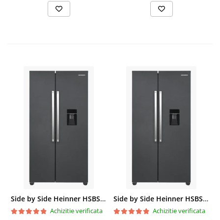
Side by Side Heinner HSBS-HM439NFINVDGWDE++, Total No Frost, Compresor Inverter, Dozator Apa, Display Touch LED, 439 L, Clasa E, Gri Antracit Texturat
Side by Side Heinner HSBS-HM439NFINVDGWDE++, Total No Frost, Compresor Inverter, Dozator Apa, Display Touch LED, 439 L, Clasa E, Gri Antracit Texturat
Achizitie verificata
Achizitie verificata