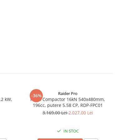
Raider Pro
-36%
-25%
.2 kW,
Placa Compactor 16kN 540x480mm,
Slefuitor
196cc, putere 5.58 CP, RDP-FPC01
aspirator
3.169,00 Lei
2.027,00 Lei
8
IN STOC