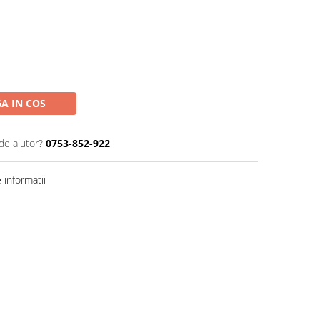
A IN COS
de ajutor?
0753-852-922
informatii