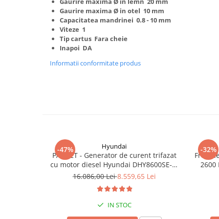
Gaurire maxima Ø in lemn 20 mm
Truse de scule
Gaurire maxima Ø in otel 10 mm
Masini de spalat rufe cu uscator
Capacitatea mandrinei 0.8 - 10 mm
Truse de lipit PPR
Uscatoare de rufe
Viteze 1
Ventuze cu brate pentru transport
Masini de facut paine
Tip cartus Fara cheie
Inapoi DA
Vibratoare beton
Pachete electrocasnice
incorporabile
Informatii conformitate produs
Seturi oale
SANDWICH MAKER
Storcatoare de fructe
Televizoare
Hyundai
-47%
-32%
PACHET - Generator de curent trifazat
Freza l
cu motor diesel Hyundai DHY8600SE-T,
2600 
putere motor 12 CP, Putere maxima 7.9
16.086,00 Lei
8.559,65 Lei
kVA, tensiune 380 / 220 V +
Automatizare trifazata ATS12-3P
IN STOC