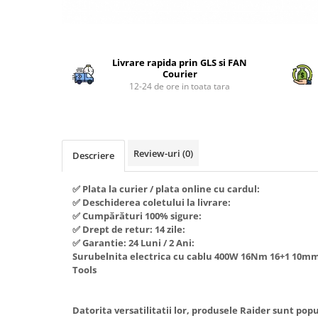
Piese si consumabile pentru
Convectoare
Fierastraie electrice
MOTOCOSITORI
Purificatoare aer
Distribuie
Freze de zapada
Plantatoare + Semanatori
pe
Radiatoare
Freze si carote
Scarificatoare
Livrare rapida prin GLS si FAN
Facebook
Sobe pe gaz
Courier
Generatoare
Sere si solarii
12-24 de ore in toata tara
Tunuri de caldura
Lampi solare
Tocatoare fan, crengi, tulpini
Ventilatoare
Ventilatoare Industriale
Masini de slefuit
Chiuvete bucatarie
Malaxoare
Review-uri
(0)
Descriere
Deshidratoare
Macarale si electopalane
Dozatoare de apa
✅ Plata la curier / plata online cu cardul:
Masini de tencuit
✅ Deschiderea coletului la livrare:
Espressoare, cafetiere si rasnite
Masini de taiat placi ceramice /
✅ Cumpărături 100% sigure:
gresie / faianta / parchet
✅ Drept de retur: 14 zile:
Fiare de calcat / Mese pentru
✅ Garantie: 24 Luni / 2 Ani:
calcat
Masini de canelat
Surubelnita electrica cu cablu 400W 16Nm 16+1 10m
Forme de prajituri
Tools
Menghine
Hote
Motoare termice
Datorita versatilitatii lor, produsele Raider sunt po
Hote Decorative
Motoare electrice