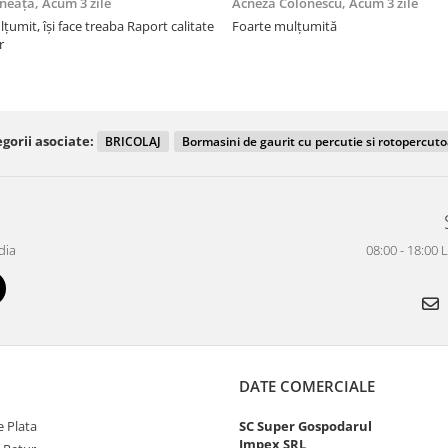
ăneață,
Acum 3 zile
Acneza Colonescu,
Acum 3 zile
eaba Raport calitate
Foarte mulțumită
r
gorii asociate:
BRICOLAJ
Bormasini de gaurit cu percutie si rotopercut
dia
08:00 - 18:00 
DATE COMERCIALE
 Plata
SC Super Gospodarul
Impex SRL