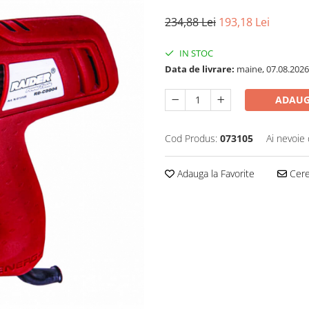
234,88 Lei
193,18 Lei
IN STOC
Data de livrare:
maine, 07.08.2026
ADAUG
Cod Produs:
073105
Ai nevoie 
Adauga la Favorite
Cere 