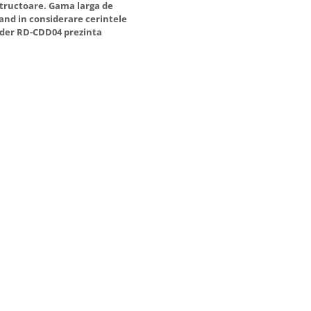
nstructoare. Gama larga de
uand in considerare cerintele
aider RD-CDD04 prezinta