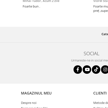
Mihai Tudor,
Acum 2 zile
Viorel St
Foarte bun .
Foarte mulțumit, își face tr
preț ,supe
Cate
SOCIAL
Urmareste-ne in social me
MAGAZINUL MEU
CLIENTI
Despre noi
Metode de