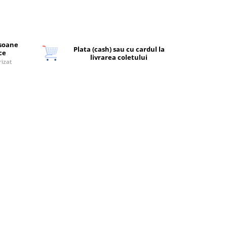
rsoane
Plata (cash) sau cu cardul la
ice
livrarea coletului
rizat