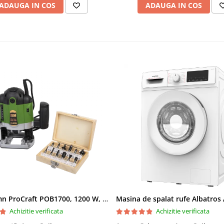
ADAUGA IN COS
ADAUGA IN COS
Freza lemn ProCraft POB1700, 1200 W, 2600 Rpm cu 12 freze pentru lemn incluse in pachet
Achizitie verificata
Achizitie verificata