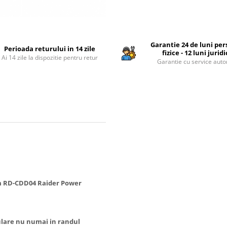
Garantie 24 de luni pe
Perioada returului in 14 zile
fizice - 12 luni jurid
Ai 14 zile la dispozitie pentru retur
Garantie cu service auto
m RD-CDD04 Raider Power
pulare nu numai in randul