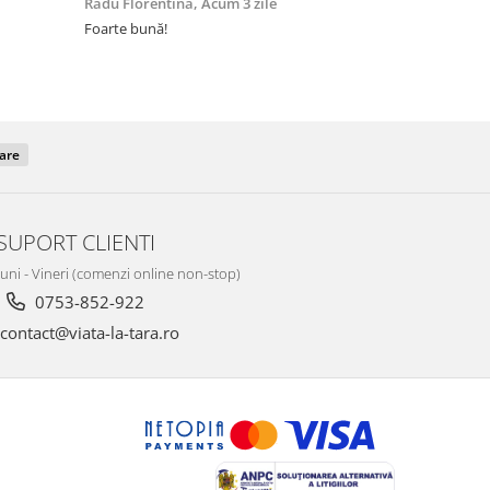
Radu Florentina,
Acum 3 zile
Tatár Atti,
A
Foarte bună!
multumim mul
oare
SUPORT CLIENTI
Luni - Vineri (comenzi online non-stop)
0753-852-922
contact@viata-la-tara.ro