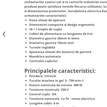
utilizatorilor casnici cat si in ramurile industriei co
Hote Telescopice
produse poate satisface nevoile fiecarui utilizator, l
Nivela de masurat
Hote Traditionale
si dimensiunea proiectelor. Surubelnita electrica R
Pistoale de impact electrice si
urmatoarele caracteristici:
Hote Incorporabile
pneumatice
Doua viteze de operare
Hote Country
Dimensiuni compacte si design ergonomic
Pistoale de vopsit
Hote Insula
16 + 1 trepte de cuplu
Cablul de alimentare cu lungimea de 6 m
Prelungitoare
Hote Cupolare
Diametru gaurire 20mm in lemn
Polizoare electrice de banc si
Accesorii, consumabile hote
Diametru gaurire 10mm otel
unghiulare
Turatie reglabila
Masini de tocat carne
Ajustarea vitezei din butonul de pornire
Rindele si freze pentru lemn
Masini de carnati ( CARNATARI )
Mandrina automata
Redresoare auto - roboti de
Controlul cuplului
Masini de spalat vase
pornire
Principalele caracteristici:
Masini de spalat vase incorporabile
Suflante cu aer cald
Masini de spalat vase
Prindere 1/4 Inch
Scari metalice
Turatie maxima in gol 0 - 750 min-1
independente
Putere nominala de intrare 400 W
Masini de spalat rufe
Strungurii
Tensiune nominala 230 V
Control cuplu DA
Masini de spalat rufe frontale
Scule cu acumulator
Tensiune nominala Cu fir - retea electrica
Masini de spalat rufe verticale
Scule pentru electricieni
Lungime cablu 6 m
Masini de spalat rufe incorporabile