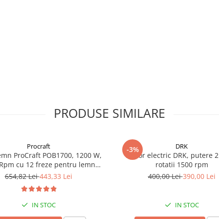
PRODUSE SIMILARE
Procraft
DRK
-3%
emn ProCraft POB1700, 1200 W,
Motor electric DRK, putere 2
Rpm cu 12 freze pentru lemn
rotatii 1500 rpm
incluse in pachet
654,82 Lei
443,33 Lei
400,00 Lei
390,00 Lei
IN STOC
IN STOC