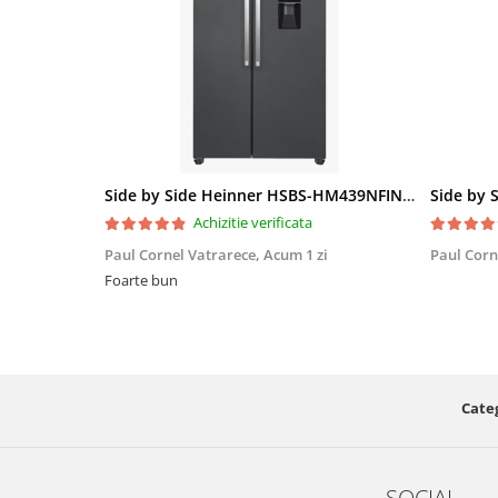
Side by Side Heinner HSBS-HM439NFINVDGWDE++, Total No Frost, Compresor Inverter, Dozator Apa, Display Touch LED, 439 L, Clasa E, Gri Antracit Texturat
Achizitie verificata
Paul Cornel Vatrarece,
Acum 1 zi
Paul Corn
Foarte bun
Categ
SOCIAL