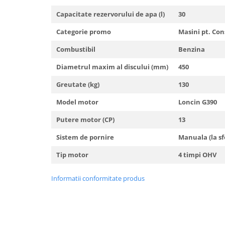
Truse de scule
Masini de spalat rufe cu uscator
Capacitate rezervorului de apa (l)
30
Truse de lipit PPR
Uscatoare de rufe
Categorie promo
Masini pt. Con
Ventuze cu brate pentru transport
Masini de facut paine
Combustibil
Benzina
Vibratoare beton
Pachete electrocasnice
incorporabile
Diametrul maxim al discului (mm)
450
Seturi oale
Greutate (kg)
130
SANDWICH MAKER
Model motor
Loncin G390
Storcatoare de fructe
Putere motor (CP)
13
Televizoare
Sistem de pornire
Manuala (la sf
Tip motor
4 timpi OHV
Informatii conformitate produs