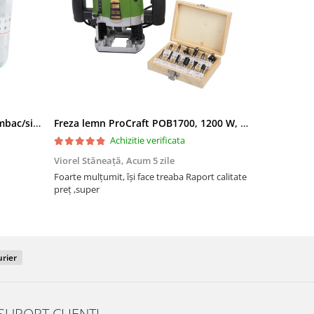
Filtru apa triplu cu carbune/bumbac/sita 3x3/4"*10
Freza lemn ProCraft POB1700, 1200 W, 2600 Rpm cu 12 freze pentru lemn incluse in pachet
Achizitie verificata
Viorel Stăneață,
Acum 5 zile
Acneza Colo
Foarte mulțumit, își face treaba Raport calitate
Foarte mulț
preț ,super
urier
SUPORT CLIENTI