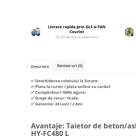
Piese si consumabile pentru
Convectoare
Fierastraie electrice
MOTOCOSITORI
Purificatoare aer
Distribuie
Freze de zapada
Plantatoare + Semanatori
pe
Radiatoare
Freze si carote
Scarificatoare
Livrare rapida prin GLS si FAN
Facebook
Sobe pe gaz
Courier
Generatoare
Sere si solarii
12-24 de ore in toata tara
Tunuri de caldura
Lampi solare
Tocatoare fan, crengi, tulpini
Ventilatoare
Ventilatoare Industriale
Masini de slefuit
Chiuvete bucatarie
Malaxoare
Review-uri
(0)
Descriere
Deshidratoare
Macarale si electopalane
Dozatoare de apa
✅ Deschiderea coletului la livrare:
Masini de tencuit
✅ Plata la curier / plata online cu cardul:
Espressoare, cafetiere si rasnite
Masini de taiat placi ceramice /
✅ Cumpărături 100% sigure:
gresie / faianta / parchet
✅ Drept de retur: 14 zile:
Fiare de calcat / Mese pentru
✅ Garantie: 24 Luni / 2 Ani:
calcat
Masini de canelat
Forme de prajituri
Menghine
Avantaje: Taietor de beton/a
Hote
Motoare termice
HY-FC480 L
Hote Decorative
Motoare electrice