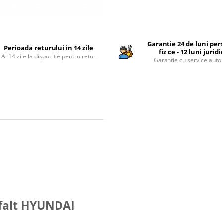
Garantie 24 de luni pe
Perioada returului in 14 zile
fizice - 12 luni jurid
Ai 14 zile la dispozitie pentru retur
Garantie cu service auto
sfalt HYUNDAI