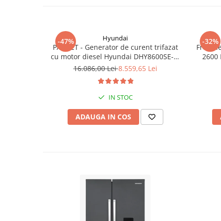
Hyundai
-47%
-32%
PACHET - Generator de curent trifazat
Freza l
cu motor diesel Hyundai DHY8600SE-T,
2600 
putere motor 12 CP, Putere maxima 7.9
16.086,00 Lei
8.559,65 Lei
kVA, tensiune 380 / 220 V +
Automatizare trifazata ATS12-3P
IN STOC
ADAUGA IN COS