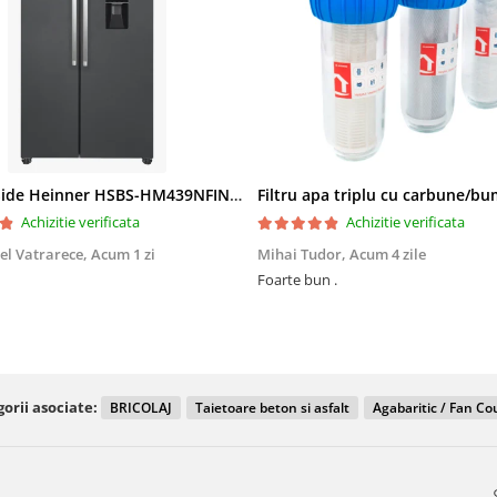
Side by Side Heinner HSBS-HM439NFINVDGWDE++, Total No Frost, Compresor Inverter, Dozator Apa, Display Touch LED, 439 L, Clasa E, Gri Antracit Texturat
Achizitie verificata
Achizitie verificata
el Vatrarece,
Acum 1 zi
Mihai Tudor,
Acum 4 zile
Foarte bun .
orii asociate:
BRICOLAJ
Taietoare beton si asfalt
Agabaritic / Fan Co