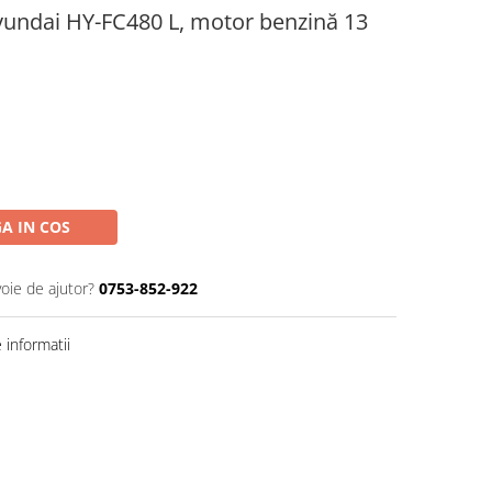
Hyundai HY-FC480 L, motor benzină 13
A IN COS
voie de ajutor?
0753-852-922
informatii