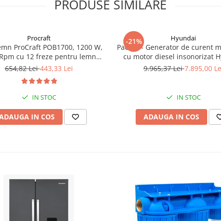
PRODUSE SIMILARE
Procraft
Hyundai
-21%
emn ProCraft POB1700, 1200 W,
Pachet - Generator de curent 
Rpm cu 12 freze pentru lemn
cu motor diesel insonorizat 
incluse in pachet
DHY-8600SE, putere maxima 6
654,82 Lei
443,33 Lei
9.965,37 Lei
7.895,00 Le
putere motor 12 CP + Automa
ATS12-P
IN STOC
IN STOC
ADAUGA IN COS
ADAUGA IN COS