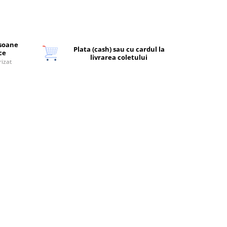
rsoane
Plata (cash) sau cu cardul la
ice
livrarea coletului
rizat