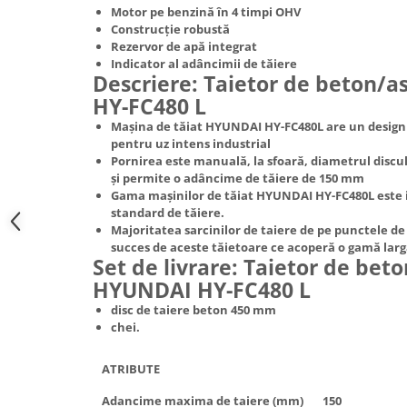
Motor pe benzină în 4 timpi OHV
Hote Telescopice
Nivela de masurat
Construcție robustă
Hote Traditionale
Rezervor de apă integrat
Pistoale de impact electrice si
Hote Incorporabile
Indicator al adâncimii de tăiere
pneumatice
Descriere: Taietor de beton/
Hote Country
HY-FC480 L
Pistoale de vopsit
Hote Insula
Mașina de tăiat HYUNDAI HY-FC480L are un design
Prelungitoare
Hote Cupolare
pentru uz intens industrial
Polizoare electrice de banc si
Accesorii, consumabile hote
Pornirea este manuală, la sfoară, diametrul disc
unghiulare
și permite o adâncime de tăiere de 150 mm
Masini de tocat carne
Gama mașinilor de tăiat HYUNDAI HY-FC480L este i
Rindele si freze pentru lemn
Masini de carnati ( CARNATARI )
standard de tăiere.
Majoritatea sarcinilor de taiere de pe punctele de
Redresoare auto - roboti de
Masini de spalat vase
succes de aceste tăietoare ce acoperă o gamă largă
pornire
Set de livrare: Taietor de beto
Masini de spalat vase incorporabile
Suflante cu aer cald
HYUNDAI HY-FC480 L
Masini de spalat vase
Scari metalice
independente
disc de taiere beton 450 mm
chei.
Masini de spalat rufe
Strungurii
Masini de spalat rufe frontale
Scule cu acumulator
ATRIBUTE
Masini de spalat rufe verticale
Scule pentru electricieni
Adancime maxima de taiere (mm)
150
Masini de spalat rufe incorporabile