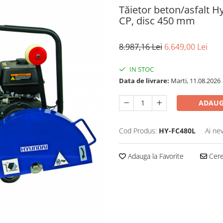
Tăietor beton/asfalt 
CP, disc 450 mm
8.987,16 Lei
6.649,00 Lei
IN STOC
Data de livrare:
Marti, 11.08.2026
ADAUG
Cod Produs:
HY-FC480L
Ai ne
Adauga la Favorite
Cere 