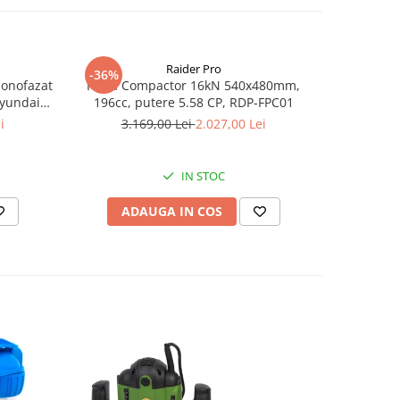
Raider Pro
-36%
-25%
monofazat
Placa Compactor 16kN 540x480mm,
Slefuitor
Hyundai
196cc, putere 5.58 CP, RDP-FPC01
aspirator
.5 kVA,
i
3.169,00 Lei
2.027,00 Lei
8
tizare
IN STOC
ADAUGA IN COS
AD