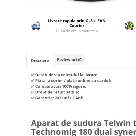
Piese si consumabile pentru
Convectoare
Fierastraie electrice
MOTOCOSITORI
Distribuie
Purificatoare aer
pe
Freze de zapada
Plantatoare + Semanatori
Livrare rapida prin GLS si FAN
Facebook
Radiatoare
Courier
Freze si carote
Scarificatoare
Sobe pe gaz
12-24 de ore in toata tara
Generatoare
Sere si solarii
Tunuri de caldura
Lampi solare
Tocatoare fan, crengi, tulpini
Ventilatoare
Ventilatoare Industriale
Masini de slefuit
Review-uri
(0)
Descriere
Chiuvete bucatarie
Malaxoare
Deshidratoare
Macarale si electopalane
✅ Deschiderea coletului la livrare:
Dozatoare de apa
✅ Plata la curier / plata online cu cardul:
Masini de tencuit
✅ Cumpărături 100% sigure:
Espressoare, cafetiere si rasnite
Masini de taiat placi ceramice /
✅ Drept de retur: 14 zile:
gresie / faianta / parchet
✅ Garantie: 24 Luni / 2 Ani:
Fiare de calcat / Mese pentru
calcat
Masini de canelat
Forme de prajituri
Menghine
Aparat de sudura Telwin 
Hote
Motoare termice
Technomig 180 dual syner
Hote Decorative
Motoare electrice