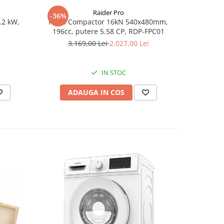
Raider Pro
-36%
-25%
.2 kW,
Placa Compactor 16kN 540x480mm,
Slefuitor
196cc, putere 5.58 CP, RDP-FPC01
aspirator
3.169,00 Lei
2.027,00 Lei
8
IN STOC
ADAUGA IN COS
AD