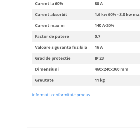
Curent la 60%
80 A
Curent absorbit
1.6 kw 60% - 3.8 kw ma
Curent maxim
140 A-20%
Factor de putere
0.7
Valoare siguranta fuzibila
16 A
Grad de protectie
IP 23
Dimensiuni
460x240x360 mm
Greutate
11 kg
Informatii conformitate produs