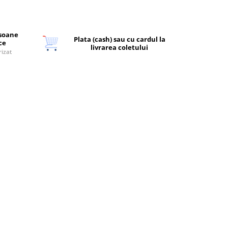
rsoane
Plata (cash) sau cu cardul la
ice
livrarea coletului
rizat