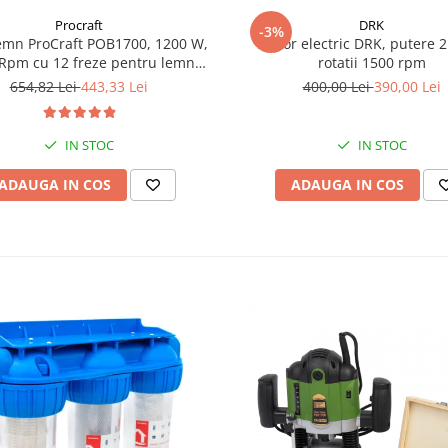
Procraft
DRK
-3%
emn ProCraft POB1700, 1200 W,
Motor electric DRK, putere 2
Rpm cu 12 freze pentru lemn
rotatii 1500 rpm
incluse in pachet
654,82 Lei
443,33 Lei
400,00 Lei
390,00 Lei
IN STOC
IN STOC
ADAUGA IN COS
ADAUGA IN COS