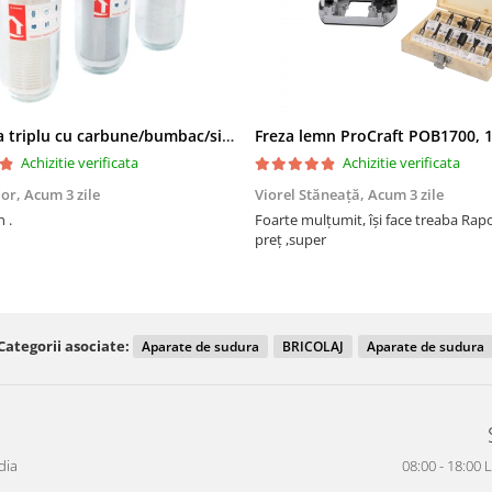
Filtru apa triplu cu carbune/bumbac/sita 3x3/4"*10
Achizitie verificata
Achizitie verificata
dor,
Acum 3 zile
Viorel Stăneață,
Acum 3 zile
 .
Foarte mulțumit, își face treaba Raport calitate
preț ,super
Categorii asociate:
Aparate de sudura
BRICOLAJ
Aparate de sudura
dia
08:00 - 18:00 