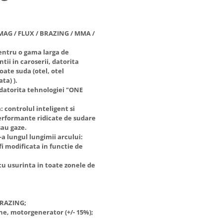
-MAG / FLUX / BRAZING / MMA /
entru o gama larga de
ntii in caroserii, datorita
poate suda (otel, otel
ta) ).
datorita tehnologiei "ONE
 controlul inteligent si
rformante ridicate de sudare
sau gaze.
 lungul lungimii arcului:
i modificata in functie de
cu usurinta in toate zonele de
BRAZING;
ne, motorgenerator (+/- 15%);