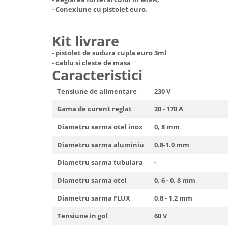
Truse de scule
- Conexiune cu pistolet euro.
Masini de spalat rufe cu uscator
Truse de lipit PPR
Uscatoare de rufe
Kit livrare
Ventuze cu brate pentru transport
Masini de facut paine
- pistolet de sudura cupla euro 3ml
Vibratoare beton
Pachete electrocasnice
- cablu si cleste de masa
incorporabile
Caracteristici
Seturi oale
Tensiune de alimentare
230 V
SANDWICH MAKER
Gama de curent reglat
20 - 170 A
Storcatoare de fructe
Diametru sarma otel inox
0, 8 mm
Televizoare
Diametru sarma aluminiu
0.8-1.0 mm
Diametru sarma tubulara
-
Diametru sarma otel
0, 6 - 0, 8 mm
Diametru sarma FLUX
0.8 - 1.2 mm
Tensiune in gol
60 V