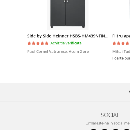
Side by Side Heinner HSBS-HM439NFINVDGWDE++, Total No Frost, Compresor Inverter, Dozator Apa, Display Touch LED, 439 L, Clasa E, Gri Antracit Texturat
Achizitie verificata
Paul Cornel Vatrarece,
Acum 2 ore
Mihai Tu
Foarte bun
SOCIAL
Urmareste-ne in social me