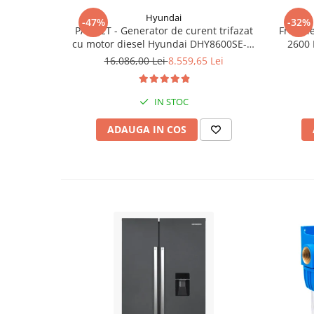
Hyundai
-47%
-32%
PACHET - Generator de curent trifazat
Freza l
cu motor diesel Hyundai DHY8600SE-T,
2600 
putere motor 12 CP, Putere maxima 7.9
16.086,00 Lei
8.559,65 Lei
kVA, tensiune 380 / 220 V +
Automatizare trifazata ATS12-3P
IN STOC
ADAUGA IN COS