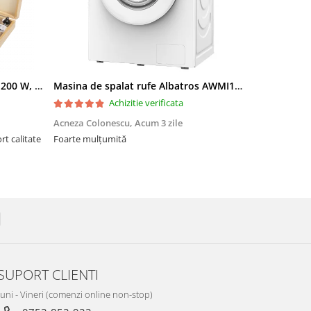
Freza lemn ProCraft POB1700, 1200 W, 2600 Rpm cu 12 freze pentru lemn incluse in pachet
Masina de spalat rufe Albatros AWMI14125 12 kg 1400 rpm Motor Inverter Clasa A 20% Spalare cu abur Alb
Achizitie verificata
Acneza Colonescu,
Acum 3 zile
Radu Floren
Foarte mulțumită
Foarte bună!
SUPORT CLIENTI
Luni - Vineri (comenzi online non-stop)