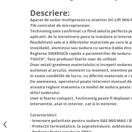
Hote Telescopice
Nivela de masurat
Descriere:
Hote Traditionale
Pistoale de impact electrice si
Aparat de sudat multiproces cu invertor DC-Lift MIG
Hote Incorporabile
pneumatice
TIG controlat de microprocesor.
Hote Country
Technomig este confirmat ca fiind solutia perfecta p
Pistoale de vopsit
Hote Insula
aplicatii, de la intretinere pana la instalare si interve
Prelungitoare
flexibilitatii sale si a diferitelor materiale pe care le 
Hote Cupolare
inoxidabil, aluminiu) sau sudura cu sarma (tabla zinca
Polizoare electrice de banc si
Accesorii, consumabile hote
Reglarea SINERGICA rapida a parametrilor de sudura 
unghiulare
Masini de tocat carne
TOUCH", face produsul foarte usor de utilizat.
Doar setati grosimea materialului si incepeti sudarea:
Rindele si freze pentru lemn
Masini de carnati ( CARNATARI )
automat al arcului, moment cu moment, mentine pe
Redresoare auto - roboti de
in toate conditiile de lucru, cu diferite materiale si / 
Masini de spalat vase
pornire
De asemenea, operatorul poate interveni manual de-a
Masini de spalat vase incorporabile
aceasta reglare inseamna ca modul de sudura poate f
Suflante cu aer cald
stilul sudorului.
Masini de spalat vase
Usor si foarte compact, Technomig poate fi deplasat 
Scari metalice
independente
interventie, atat in interior, cat si in exterior.
Masini de spalat rufe
Strungurii
Caracteristici:
Masini de spalat rufe frontale
Scule cu acumulator
- Inversare polaritate pentru sudare GAS MIG-MAG / 
Masini de spalat rufe verticale
- Protectii termostatice, la supratensiune, subtensiu
Scule pentru electricieni
Masini de spalat rufe incorporabile
- Reglarea fortei arcului in MMA;