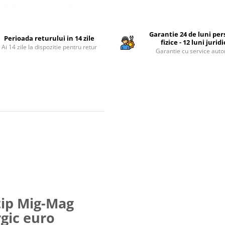
Garantie 24 de luni pe
Perioada returului in 14 zile
fizice - 12 luni jurid
Ai 14 zile la dispozitie pentru retur
Garantie cu service auto
tip Mig-Mag
gic euro