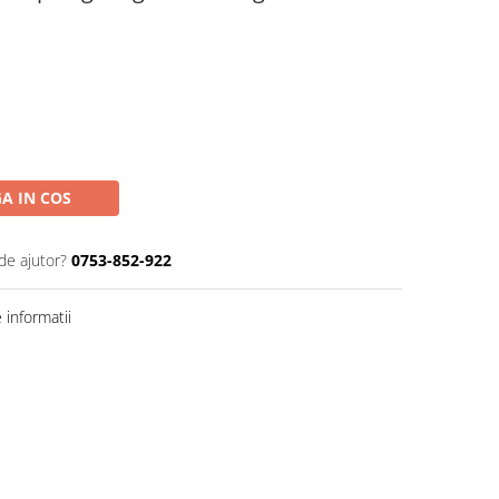
A IN COS
de ajutor?
0753-852-922
informatii