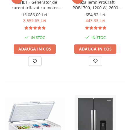
PACHET - Generator de
Freza lemn ProCraft
curent trifazat cu motor
POB1700, 1200 W, 2600
diesel Hyundai DHY8600SE-
Rpm cu 12 freze pentru
16.086,00 Lei
654,82 Lei
T, putere motor 12 CP,
lemn incluse in pachet
8.559,65 Lei
443,33 Lei
Putere maxima 7.9 kVA,
tensiune 380 / 220 V +
Automatizare trifazata
IN STOC
IN STOC
ATS12-3P
ADAUGA IN COS
ADAUGA IN COS