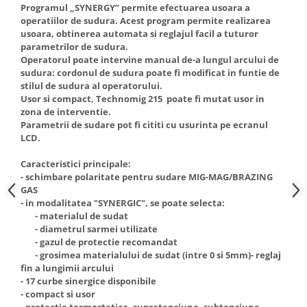
Programul „SYNERGY” permite efectuarea usoara a
Truse de scule
Masini de spalat rufe cu uscator
operatiilor de sudura. Acest program permite realizarea
Truse de lipit PPR
usoara, obtinerea automata si reglajul facil a tuturor
Uscatoare de rufe
parametrilor de sudura.
Ventuze cu brate pentru transport
Masini de facut paine
Operatorul poate intervine manual de-a lungul arcului de
sudura: cordonul de sudura poate fi modificat in funtie de
Vibratoare beton
Pachete electrocasnice
stilul de sudura al operatorului.
incorporabile
Usor si compact, Technomig 215 poate fi mutat usor in
Seturi oale
zona de interventie.
Parametrii de sudare pot fi cititi cu usurinta pe ecranul
SANDWICH MAKER
LCD.
Storcatoare de fructe
Caracteristici principale:
Televizoare
- schimbare polaritate pentru sudare MIG-MAG/BRAZING
GAS
- in modalitatea "SYNERGIC", se poate selecta:
- materialul de sudat
- diametrul sarmei utilizate
- gazul de protectie recomandat
- grosimea materialului de sudat (intre 0 si 5mm)- reglaj
fin a lungimii arcului
- 17 curbe sinergice disponibile
- compact si usor
- protectie termostatica, supratensiune, subtensiune,