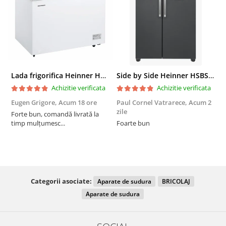
Lada frigorifica Heinner HCF-287CNHE++, 287 l, Clasa E, Compresor inverter, Iluminare LED, Functionalitate frigider, Alb
Side by Side Heinner HSBS-HM439NFINVDGWDE++, Total No Frost, Compresor Inverter, Dozator Apa, Display Touch LED, 439 L, Clasa E, Gri Antracit Texturat
Achizitie verificata
Achizitie verificata
Eugen Grigore,
Acum 18 ore
Paul Cornel Vatrarece,
Acum 2
P
zile
z
Forte bun, comandă livrată la
timp mulțumesc...
Foarte bun
Categorii asociate:
Aparate de sudura
BRICOLAJ
Aparate de sudura