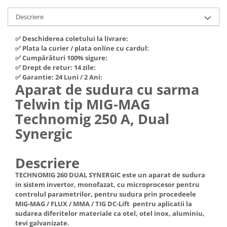
Hote Telescopice
Nivela de masurat
Descriere
Hote Traditionale
Pistoale de impact electrice si
Hote Incorporabile
✅ Deschiderea coletului la livrare:
pneumatice
✅ Plata la curier / plata online cu cardul:
Hote Country
Pistoale de vopsit
✅ Cumpărături 100% sigure:
Hote Insula
✅ Drept de retur: 14 zile:
Prelungitoare
Hote Cupolare
✅ Garantie: 24 Luni / 2 Ani:
Aparat de sudura cu sarma
Polizoare electrice de banc si
Accesorii, consumabile hote
unghiulare
Telwin tip MIG-MAG
Masini de tocat carne
Rindele si freze pentru lemn
Technomig 250 A, Dual
Masini de carnati ( CARNATARI )
Synergic
Redresoare auto - roboti de
Masini de spalat vase
pornire
Masini de spalat vase incorporabile
Suflante cu aer cald
Descriere
Masini de spalat vase
Scari metalice
independente
TECHNOMIG 260 DUAL SYNERGIC este un aparat de sudura
in sistem invertor, monofazat, cu microprocesor pentru
Masini de spalat rufe
Strungurii
controlul parametrilor, pentru sudura prin procedeele
Masini de spalat rufe frontale
Scule cu acumulator
MIG-MAG / FLUX / MMA / TIG DC-Lift pentru aplicatii la
sudarea diferitelor materiale ca otel, otel inox, aluminiu,
Masini de spalat rufe verticale
Scule pentru electricieni
tevi galvanizate.
Masini de spalat rufe incorporabile