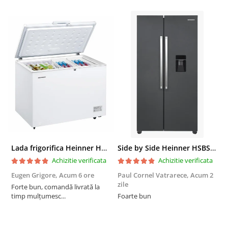
Lada frigorifica Heinner HCF-287CNHE++, 287 l, Clasa E, Compresor inverter, Iluminare LED, Functionalitate frigider, Alb
Side by Side Heinner HSBS-HM439NFINVDGWDE++, Total No Frost, Compresor Inverter, Dozator Apa, Display Touch LED, 439 L, Clasa E, Gri Antracit Texturat
Achizitie verificata
Achizitie verificata
Eugen Grigore,
Acum 6 ore
Paul Cornel Vatrarece,
Acum 2
P
zile
z
Forte bun, comandă livrată la
timp mulțumesc...
Foarte bun