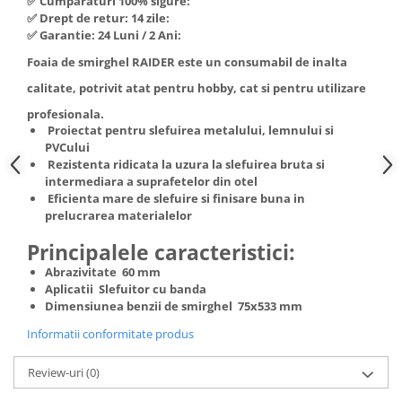
✅ Cumpărături 100% sigure:
Hote Telescopice
✅ Drept de retur: 14 zile:
Nivela de masurat
✅ Garantie: 24 Luni / 2 Ani:
Hote Traditionale
Pistoale de impact electrice si
Foaia de smirghel
RAIDER
este un consumabil de inalta
Hote Incorporabile
pneumatice
Hote Country
calitate, potrivit atat pentru hobby, cat si pentru utilizare
Pistoale de vopsit
Hote Insula
profesionala.
Prelungitoare
Proiectat pentru slefuirea metalului, lemnului si
Hote Cupolare
PVCului
Polizoare electrice de banc si
Accesorii, consumabile hote
Rezistenta ridicata la uzura la slefuirea bruta si
unghiulare
Masini de tocat carne
intermediara a suprafetelor din otel
Eficienta mare de slefuire si finisare buna in
Rindele si freze pentru lemn
Masini de carnati ( CARNATARI )
prelucrarea materialelor
Redresoare auto - roboti de
Masini de spalat vase
Principalele caracteristici:
pornire
Masini de spalat vase incorporabile
Abrazivitate 60 mm
Suflante cu aer cald
Masini de spalat vase
Aplicatii Slefuitor cu banda
Scari metalice
independente
Dimensiunea benzii de smirghel 75x533 mm
Masini de spalat rufe
Strungurii
Informatii conformitate produs
Masini de spalat rufe frontale
Scule cu acumulator
Review-uri
(0)
Masini de spalat rufe verticale
Scule pentru electricieni
Masini de spalat rufe incorporabile