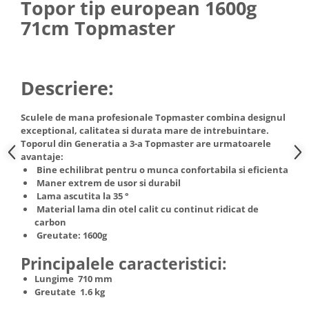
Topor tip european 1600g
Hote Telescopice
Nivela de masurat
71cm Topmaster
Hote Traditionale
Pistoale de impact electrice si
Hote Incorporabile
pneumatice
Hote Country
Pistoale de vopsit
Descriere:
Hote Insula
Prelungitoare
Hote Cupolare
Sculele de mana profesionale Topmaster combina designul
Polizoare electrice de banc si
Accesorii, consumabile hote
exceptional, calitatea si durata mare de intrebuintare.
unghiulare
Masini de tocat carne
Toporul din Generatia a 3-a Topmaster are urmatoarele
Rindele si freze pentru lemn
avantaje:
Masini de carnati ( CARNATARI )
Bine echilibrat pentru o munca confortabila si eficienta
Redresoare auto - roboti de
Masini de spalat vase
Maner extrem de usor si durabil
pornire
Lama ascutita la 35 °
Masini de spalat vase incorporabile
Material lama din otel calit cu continut ridicat de
Suflante cu aer cald
Masini de spalat vase
carbon
Scari metalice
independente
Greutate: 1600g
Masini de spalat rufe
Strungurii
Principalele caracteristici:
Masini de spalat rufe frontale
Scule cu acumulator
Lungime 710 mm
Masini de spalat rufe verticale
Greutate 1.6 kg
Scule pentru electricieni
Masini de spalat rufe incorporabile