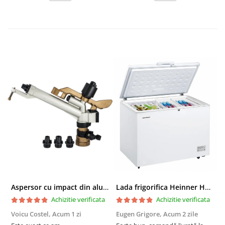
Aspersor cu impact din aluminiu cu FI, Presiune (bar)1.5-5, Diametru de aspersie (m)32-58
Lada frigorifica Heinner HCF-287CNHE++, 287 l, Clasa E, Compresor inverter, Iluminare LED, Functionalitate frigider, Alb
Achizitie verificata
Achizitie verificata
Voicu Costel,
Acum 1 zi
Eugen Grigore,
Acum 2 zile
P
z