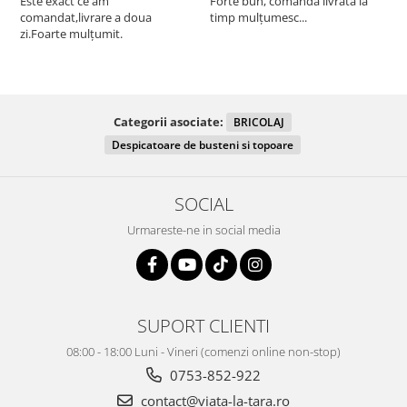
Este exact ce am
Forte bun, comandă livrată la
comandat,livrare a doua
timp mulțumesc...
F
zi.Foarte mulțumit.
Categorii asociate:
BRICOLAJ
Despicatoare de busteni si topoare
SOCIAL
Urmareste-ne in social media
SUPORT CLIENTI
08:00 - 18:00 Luni - Vineri (comenzi online non-stop)
0753-852-922
contact@viata-la-tara.ro