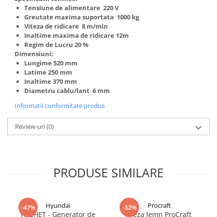
Tensiune de alimentare 220 V
Greutate maxima suportata 1000 kg
Viteza de ridicare 8 m/min
Inaltime maxima de ridicare 12m
Regim de Lucru 20 %
Dimensiuni:
Lungime 520 mm
Latime 250 mm
Inaltime 370 mm
Diametru cablu/lant 6 mm
Informatii conformitate produs
Review-uri
(0)
PRODUSE SIMILARE
Hyundai
Procraft
-47%
-32%
PACHET - Generator de
Freza lemn ProCraft