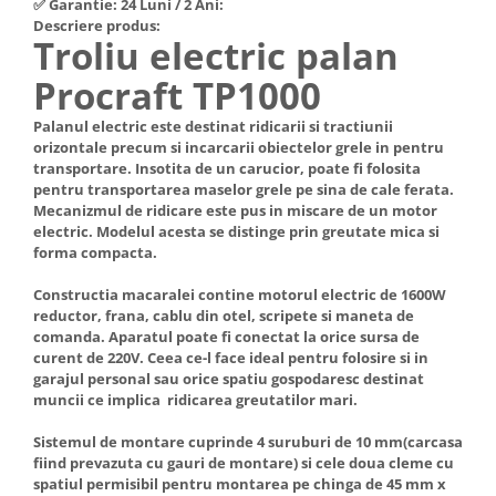
✅ Garantie: 24 Luni / 2 Ani:
Hote Telescopice
Descriere produs:
Nivela de masurat
Troliu electric palan
Hote Traditionale
Pistoale de impact electrice si
Hote Incorporabile
Procraft TP1000
pneumatice
Hote Country
Pistoale de vopsit
Palanul electric este destinat ridicarii si tractiunii
Hote Insula
orizontale precum si incarcarii obiectelor grele in pentru
Prelungitoare
Hote Cupolare
transportare. Insotita de un carucior, poate fi folosita
pentru transportarea maselor grele pe sina de cale ferata.
Polizoare electrice de banc si
Accesorii, consumabile hote
Mecanizmul de ridicare este pus in miscare de un motor
unghiulare
Masini de tocat carne
electric. Modelul acesta se distinge prin greutate mica si
Rindele si freze pentru lemn
forma compacta.
Masini de carnati ( CARNATARI )
Redresoare auto - roboti de
Masini de spalat vase
Constructia macaralei contine motorul electric de 1600W
pornire
reductor, frana, cablu din otel, scripete si maneta de
Masini de spalat vase incorporabile
comanda. Aparatul poate fi conectat la orice sursa de
Suflante cu aer cald
Masini de spalat vase
curent de 220V. Ceea ce-l face ideal pentru folosire si in
Scari metalice
independente
garajul personal sau orice spatiu gospodaresc destinat
muncii ce implica ridicarea greutatilor mari.
Masini de spalat rufe
Strungurii
Masini de spalat rufe frontale
Sistemul de montare cuprinde 4 suruburi de 10 mm(carcasa
Scule cu acumulator
fiind prevazuta cu gauri de montare) si cele doua cleme cu
Masini de spalat rufe verticale
Scule pentru electricieni
spatiul permisibil pentru montarea pe chinga de 45 mm x
Masini de spalat rufe incorporabile