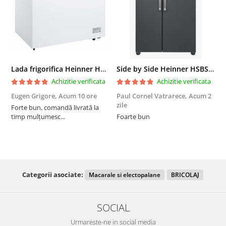
Lada frigorifica Heinner HCF-287CNHE++, 287 l, Clasa E, Compresor inverter, Iluminare LED, Functionalitate frigider, Alb
Side by Side Heinner HSBS-HM439NFINVDGWDE++, Total No Frost, Compresor Inverter, Dozator Apa, Display Touch LED, 439 L, Clasa E, Gri Antracit Texturat
Achizitie verificata
Achizitie verificata
Eugen Grigore,
Acum 10 ore
Paul Cornel Vatrarece,
Acum 2
P
zile
z
Forte bun, comandă livrată la
timp mulțumesc...
Foarte bun
Categorii asociate:
Macarale si electopalane
BRICOLAJ
SOCIAL
Urmareste-ne in social media