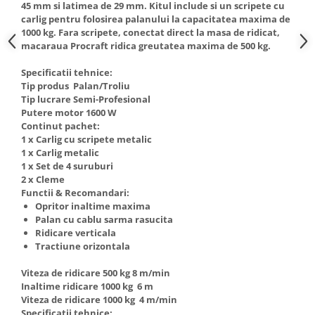
45 mm si latimea de 29 mm. Kitul include si un scripete cu
Truse de scule
Masini de spalat rufe cu uscator
carlig pentru folosirea palanului la capacitatea maxima de
Truse de lipit PPR
1000 kg. Fara scripete, conectat direct la masa de ridicat,
Uscatoare de rufe
macaraua Procraft ridica greutatea maxima de 500 kg.
Ventuze cu brate pentru transport
Masini de facut paine
Specificatii tehnice:
Vibratoare beton
Pachete electrocasnice
Tip produs Palan/Troliu
incorporabile
Tip lucrare Semi-Profesional
Seturi oale
Putere motor 1600 W
Continut pachet:
SANDWICH MAKER
1 x Carlig cu scripete metalic
1 x Carlig metalic
Storcatoare de fructe
1 x Set de 4 suruburi
Televizoare
2 x Cleme
Functii & Recomandari:
Opritor inaltime maxima
Palan cu cablu sarma rasucita
Ridicare verticala
Tractiune orizontala
Viteza de ridicare 500 kg 8 m/min
Inaltime ridicare 1000 kg 6 m
Viteza de ridicare 1000 kg 4 m/min
Specificatii tehnice: