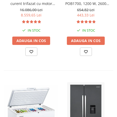
curent trifazat cu motor
POB1700, 1200 W, 2600
diesel Hyundai DHY8600SE-
Rpm cu 12 freze pentru
16.086,00 Lei
654,82 Lei
T, putere motor 12 CP,
lemn incluse in pachet
8.559,65 Lei
443,33 Lei
Putere maxima 7.9 kVA,
tensiune 380 / 220 V +
Automatizare trifazata
IN STOC
IN STOC
ATS12-3P
ADAUGA IN COS
ADAUGA IN COS