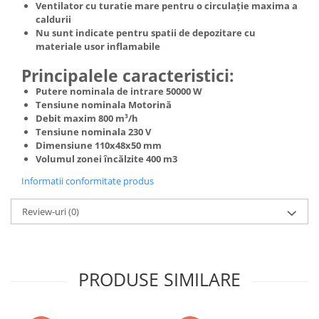
Ventilator cu turatie mare pentru o circulație maxima a
Truse de scule
Masini de spalat rufe cu uscator
caldurii
Truse de lipit PPR
Nu sunt indicate pentru spatii de depozitare cu
Uscatoare de rufe
materiale usor inflamabile
Ventuze cu brate pentru transport
Masini de facut paine
Principalele caracteristici:
Vibratoare beton
Pachete electrocasnice
Putere nominala de intrare 50000 W
incorporabile
Tensiune nominala Motorină
Seturi oale
Debit maxim 800 m³/h
Tensiune nominala 230 V
SANDWICH MAKER
Dimensiune 110x48x50 mm
Storcatoare de fructe
Volumul zonei încălzite 400 m3
Televizoare
Informatii conformitate produs
Review-uri
(0)
PRODUSE SIMILARE