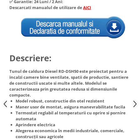
✅ Garantie: 24 Luni / 2 Ani:
Hote Telescopice
Descarcati manualul de utilizare de
AICI
Nivela de masurat
Hote Traditionale
Pistoale de impact electrice si
Hote Incorporabile
pneumatice
Hote Country
Pistoale de vopsit
Hote Insula
Prelungitoare
Hote Cupolare
Polizoare electrice de banc si
Accesorii, consumabile hote
Descriere:
unghiulare
Masini de tocat carne
Rindele si freze pentru lemn
Tunul de caldura Diesel RD-DSH50 este proiectat pentru a
Masini de carnati ( CARNATARI )
incalzi camere bine ventilate, spatii de productie, santiere
Redresoare auto - roboti de
Masini de spalat vase
de constructii uscate si multe altele. Modelul se
pornire
caracterizeaza prin greutatea redusa si dimensiunile
Masini de spalat vase incorporabile
compacte.
Suflante cu aer cald
Masini de spalat vase
Model robust, constructie din otel rezistent
Scari metalice
independente
Maner usor de montat, asigura manevrabilitate facila
Termostat reglabil al temperaturii cu oprire si pornire
Masini de spalat rufe
Strungurii
automata
Masini de spalat rufe frontale
Aprindere electrica
Scule cu acumulator
Alegerea economica în medii industriale, comerciale,
Masini de spalat rufe verticale
Scule pentru electricieni
construcții sau agricole
Masini de spalat rufe incorporabile