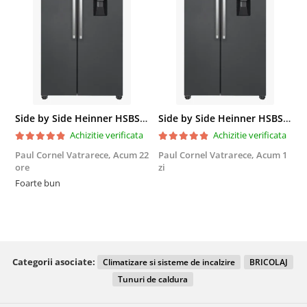
Side by Side Heinner HSBS-HM439NFINVDGWDE++, Total No Frost, Compresor Inverter, Dozator Apa, Display Touch LED, 439 L, Clasa E, Gri Antracit Texturat
Side by Side Heinner HSBS-HM439NFINVDGWDE++, Total No Frost, Compresor Inverter, Dozator Apa, Display Touch LED, 439 L, Clasa E, Gri Antracit Texturat
Achizitie verificata
Achizitie verificata
Paul Cornel Vatrarece,
Acum 22
Paul Cornel Vatrarece,
Acum 1
M
ore
zi
F
Foarte bun
Categorii asociate:
Climatizare si sisteme de incalzire
BRICOLAJ
Tunuri de caldura