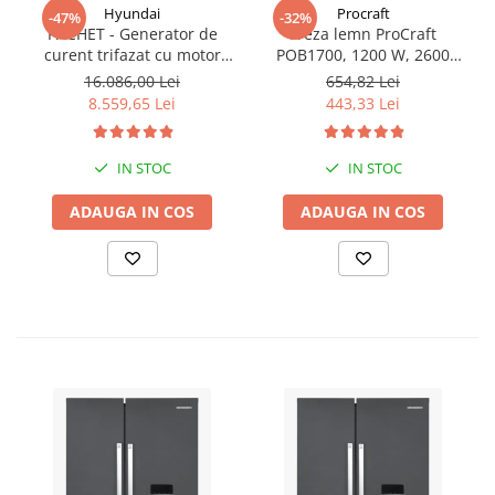
Hyundai
Procraft
-47%
-32%
PACHET - Generator de
Freza lemn ProCraft
curent trifazat cu motor
POB1700, 1200 W, 2600
diesel Hyundai DHY8600SE-
Rpm cu 12 freze pentru
16.086,00 Lei
654,82 Lei
T, putere motor 12 CP,
lemn incluse in pachet
8.559,65 Lei
443,33 Lei
Putere maxima 7.9 kVA,
tensiune 380 / 220 V +
Automatizare trifazata
IN STOC
IN STOC
ATS12-3P
ADAUGA IN COS
ADAUGA IN COS