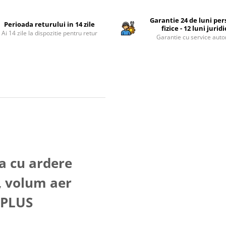
Garantie 24 de luni pe
Perioada returului in 14 zile
fizice - 12 luni jurid
Ai 14 zile la dispozitie pentru retur
Garantie cu service auto
a cu ardere
, volum aer
 PLUS