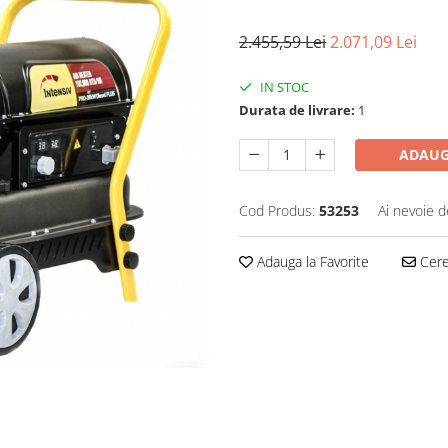
2.455,59 Lei
2.071,09 Lei
IN STOC
Durata de livrare:
1
ADAUG
Cod Produs:
53253
Ai nevoie d
Adauga la Favorite
Cere 