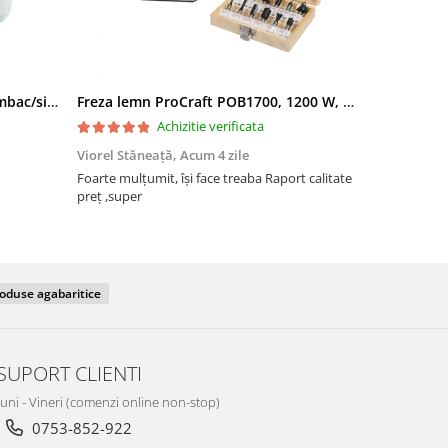
Filtru apa triplu cu carbune/bumbac/sita 3x3/4"*10
Freza lemn ProCraft POB1700, 1200 W, 2600 Rpm cu 12 freze pentru lemn incluse in pachet
Achizitie verificata
Viorel Stăneață,
Acum 4 zile
Acneza Colo
Foarte mulțumit, își face treaba Raport calitate
Foarte mulț
preț ,super
oduse agabaritice
SUPORT CLIENTI
Luni - Vineri (comenzi online non-stop)
0753-852-922