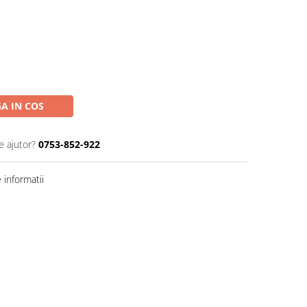
A IN COS
e ajutor?
0753-852-922
informatii