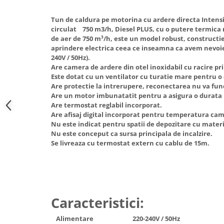
Hote Telescopice
Nivela de masurat
Tun de caldura pe motorina cu ardere directa Intens
Hote Traditionale
circulat 750 m3/h, Diesel PLUS, cu o putere termica 
Pistoale de impact electrice si
Hote Incorporabile
de aer de 750 m³/h, este un model robust, constructie 
pneumatice
Hote Country
aprindere electrica ceea ce inseamna ca avem nevoie 
Pistoale de vopsit
240V / 50Hz).
Hote Insula
Are camera de ardere din otel inoxidabil cu racire pri
Prelungitoare
Hote Cupolare
Este dotat cu un ventilator cu turatie mare pentru o 
Are protectie la intrerupere, reconectarea nu va fu
Polizoare electrice de banc si
Accesorii, consumabile hote
Are un motor imbunatatit pentru a asigura o durata 
unghiulare
Masini de tocat carne
Are termostat reglabil incorporat.
Rindele si freze pentru lemn
Are afisaj digital incorporat pentru temperatura cam
Masini de carnati ( CARNATARI )
Nu este indicat pentru spatii de depozitare cu materi
Redresoare auto - roboti de
Masini de spalat vase
Nu este conceput ca sursa principala de incalzire.
pornire
Se livreaza cu termostat extern cu cablu de 15m.
Masini de spalat vase incorporabile
Suflante cu aer cald
Masini de spalat vase
Scari metalice
independente
Masini de spalat rufe
Strungurii
Masini de spalat rufe frontale
Caracteristici:
Scule cu acumulator
Masini de spalat rufe verticale
Scule pentru electricieni
Alimentare
220-240V / 50Hz
Masini de spalat rufe incorporabile