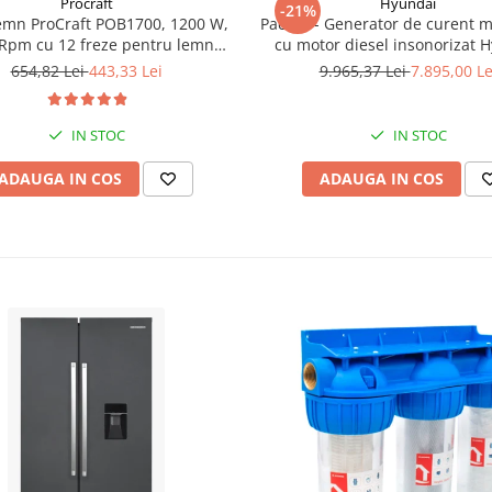
Procraft
Hyundai
-21%
emn ProCraft POB1700, 1200 W,
Pachet - Generator de curent 
Rpm cu 12 freze pentru lemn
cu motor diesel insonorizat 
incluse in pachet
DHY-8600SE, putere maxima 6
654,82 Lei
443,33 Lei
9.965,37 Lei
7.895,00 Le
putere motor 12 CP + Automa
ATS12-P
IN STOC
IN STOC
ADAUGA IN COS
ADAUGA IN COS