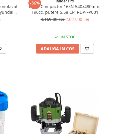
Raider Pro
-36%
-25%
monofazat
Placa Compactor 16kN 540x480mm,
Slefuitor
Hyundai
196cc, putere 5.58 CP, RDP-FPC01
aspirator
.5 kVA,
i
3.169,00 Lei
2.027,00 Lei
8
tizare
IN STOC
ADAUGA IN COS
AD