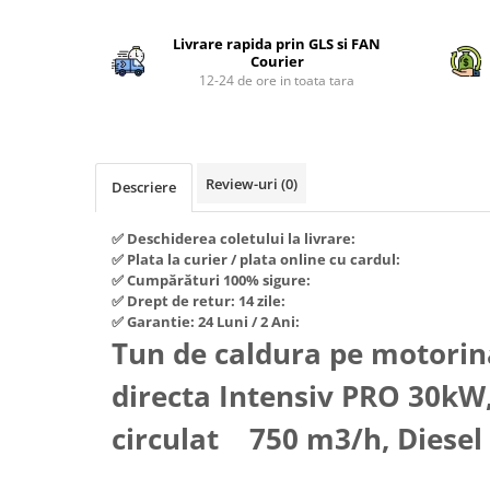
Distribuie
Piese si consumabile pentru
Convectoare
pe
Fierastraie electrice
MOTOCOSITORI
Livrare rapida prin GLS si FAN
Facebook
Purificatoare aer
Freze de zapada
Courier
Plantatoare + Semanatori
Radiatoare
12-24 de ore in toata tara
Freze si carote
Scarificatoare
Sobe pe gaz
Generatoare
Sere si solarii
Tunuri de caldura
Lampi solare
Tocatoare fan, crengi, tulpini
Ventilatoare
Review-uri
(0)
Descriere
Ventilatoare Industriale
Masini de slefuit
Chiuvete bucatarie
Malaxoare
✅ Deschiderea coletului la livrare:
Deshidratoare
✅ Plata la curier / plata online cu cardul:
Macarale si electopalane
✅ Cumpărături 100% sigure:
Dozatoare de apa
Masini de tencuit
✅ Drept de retur: 14 zile:
✅ Garantie: 24 Luni / 2 Ani:
Espressoare, cafetiere si rasnite
Masini de taiat placi ceramice /
Tun de caldura pe motorin
gresie / faianta / parchet
Fiare de calcat / Mese pentru
calcat
directa Intensiv PRO 30kW
Masini de canelat
Forme de prajituri
Menghine
circulat 750 m3/h, Diesel
Hote
Motoare termice
Hote Decorative
Motoare electrice