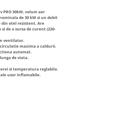
iv PRO 30kW, volum aer
nominala de 30 kW si un debit
din otel rezistent. Are
si de o sursa de curent (220-
n ventilator.
circulatie maxima a caldurii.
nctiona automat.
lunga de viata.
erei si temperatura reglabila.
ale usor inflamabile.