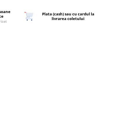
rsoane
Plata (cash) sau cu cardul la
ice
livrarea coletului
rizat