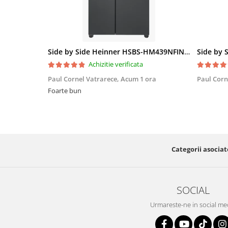
Side by Side Heinner HSBS-HM439NFINVDGWDE++, Total No Frost, Compresor Inverter, Dozator Apa, Display Touch LED, 439 L, Clasa E, Gri Antracit Texturat
Achizitie verificata
Paul Cornel Vatrarece,
Acum 1 ora
Paul Corn
Foarte bun
Categorii asociat
SOCIAL
Urmareste-ne in social me