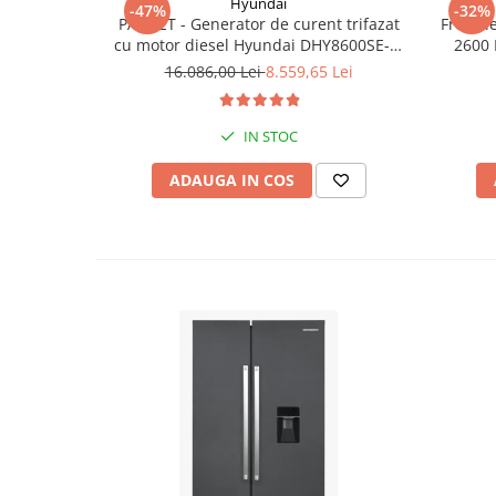
Hyundai
-47%
-32%
PACHET - Generator de curent trifazat
Freza l
cu motor diesel Hyundai DHY8600SE-T,
2600 
putere motor 12 CP, Putere maxima 7.9
16.086,00 Lei
8.559,65 Lei
kVA, tensiune 380 / 220 V +
Automatizare trifazata ATS12-3P
IN STOC
ADAUGA IN COS