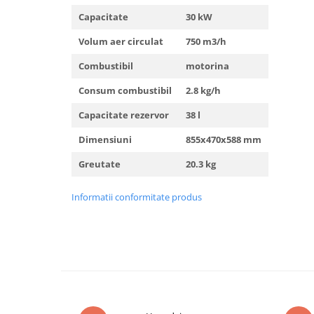
Truse de scule
Capacitate
30 kW
Masini de spalat rufe cu uscator
Truse de lipit PPR
Uscatoare de rufe
Volum aer circulat
750 m3/h
Ventuze cu brate pentru transport
Masini de facut paine
Combustibil
motorina
Vibratoare beton
Pachete electrocasnice
incorporabile
Consum combustibil
2.8 kg/h
Seturi oale
Capacitate rezervor
38 l
SANDWICH MAKER
Dimensiuni
855x470x588 mm
Storcatoare de fructe
Greutate
20.3 kg
Televizoare
Informatii conformitate produs