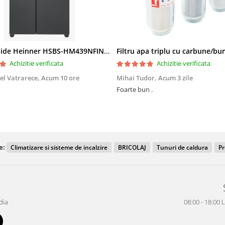
Side by Side Heinner HSBS-HM439NFINVDGWDE++, Total No Frost, Compresor Inverter, Dozator Apa, Display Touch LED, 439 L, Clasa E, Gri Antracit Texturat
Achizitie verificata
Achizitie verificata
el Vatrarece,
Acum 10 ore
Mihai Tudor,
Acum 3 zile
Foarte bun .
e:
Climatizare si sisteme de incalzire
BRICOLAJ
Tunuri de caldura
Pr
dia
08:00 - 18:00 