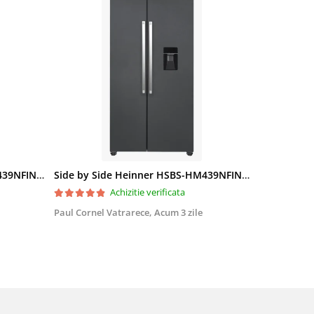
Side by Side Heinner HSBS-HM439NFINVDGWDE++, Total No Frost, Compresor Inverter, Dozator Apa, Display Touch LED, 439 L, Clasa E, Gri Antracit Texturat
Side by Side Heinner HSBS-HM439NFINVDGWDE++, Total No Frost, Compresor Inverter, Dozator Apa, Display Touch LED, 439 L, Clasa E, Gri Antracit Texturat
Achizitie verificata
Paul Cornel Vatrarece,
Acum 3 zile
Mihai Tudor
Foarte bun .