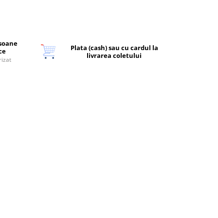
rsoane
Plata (cash) sau cu cardul la
ice
livrarea coletului
rizat