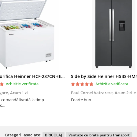
Lada frigorifica Heinner HCF-287CNHE++, 287 l, Clasa E, Compresor inverter, Iluminare LED, Functionalitate frigider, Alb
Achizitie verificata
Achizitie verificata
gore,
Acum 1 zi
Paul Cornel Vatrarece,
Acum 2 zile
 comandă livrată la timp
Foarte bun
...
Categorii asociate:
BRICOLAJ
Ventuze cu brate pentru transport