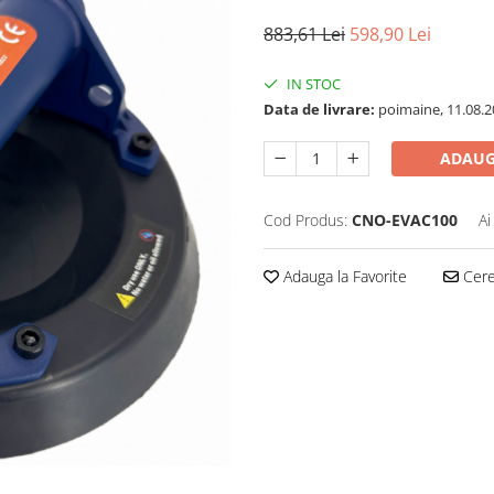
883,61 Lei
598,90 Lei
IN STOC
Data de livrare:
poimaine, 11.08.2
ADAUG
Cod Produs:
CNO-EVAC100
Ai
Adauga la Favorite
Cere 