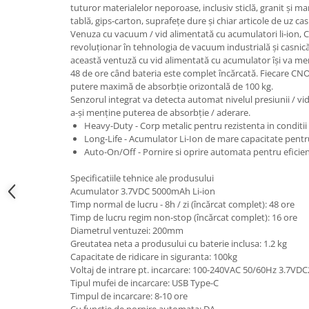
tuturor materialelor neporoase, inclusiv sticlă, granit și m
Hote Telescopice
Nivela de masurat
tablă, gips-carton, suprafețe dure și chiar articole de uz cas
Hote Traditionale
Venuza cu vacuum / vid alimentată cu acumulatori li-ion,
Pistoale de impact electrice si
revoluționar în tehnologia de vacuum industrială și casnică
Hote Incorporabile
pneumatice
această ventuză cu vid alimentată cu acumulator își va m
Hote Country
48 de ore când bateria este complet încărcată. Fiecare 
Pistoale de vopsit
Hote Insula
putere maximă de absorbție orizontală de 100 kg.
Prelungitoare
Senzorul integrat va detecta automat nivelul presiunii / vi
Hote Cupolare
a-și menține puterea de absorbție / aderare.
Polizoare electrice de banc si
Accesorii, consumabile hote
Heavy-Duty - Corp metalic pentru rezistenta in conditii 
unghiulare
Masini de tocat carne
Long-Life - Acumulator Li-Ion de mare capacitate pen
Auto-On/Off - Pornire si oprire automata pentru eficien
Rindele si freze pentru lemn
Masini de carnati ( CARNATARI )
Redresoare auto - roboti de
Specificatiile tehnice ale produsului
Masini de spalat vase
pornire
Acumulator 3.7VDC 5000mAh Li-ion
Masini de spalat vase incorporabile
Timp normal de lucru - 8h / zi (încărcat complet): 48 ore
Suflante cu aer cald
Timp de lucru regim non-stop (încărcat complet): 16 ore
Masini de spalat vase
Diametrul ventuzei: 200mm
Scari metalice
independente
Greutatea neta a produsului cu baterie inclusa: 1.2 kg
Masini de spalat rufe
Strungurii
Capacitate de ridicare in siguranta: 100kg
Voltaj de intrare pt. incarcare: 100-240VAC 50/60Hz 3.7VD
Masini de spalat rufe frontale
Scule cu acumulator
Tipul mufei de incarcare: USB Type-C
Masini de spalat rufe verticale
Timpul de incarcare: 8-10 ore
Scule pentru electricieni
Masini de spalat rufe incorporabile