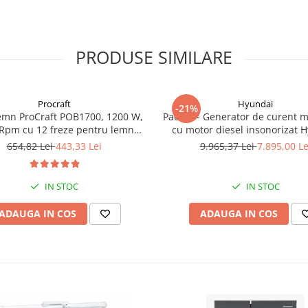
PRODUSE SIMILARE
Procraft
Hyundai
-21%
emn ProCraft POB1700, 1200 W,
Pachet - Generator de curent 
Rpm cu 12 freze pentru lemn
cu motor diesel insonorizat 
incluse in pachet
DHY-8600SE, putere maxima 6
654,82 Lei
443,33 Lei
9.965,37 Lei
7.895,00 Le
putere motor 12 CP + Automa
ATS12-P
IN STOC
IN STOC
ADAUGA IN COS
ADAUGA IN COS