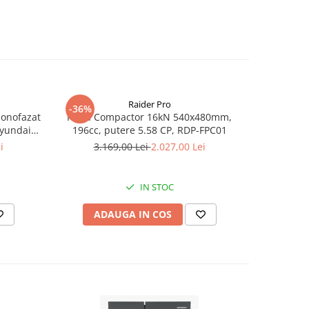
Raider Pro
-36%
-25%
monofazat
Placa Compactor 16kN 540x480mm,
Slefuitor
Hyundai
196cc, putere 5.58 CP, RDP-FPC01
aspirator
.5 kVA,
i
3.169,00 Lei
2.027,00 Lei
8
tizare
IN STOC
ADAUGA IN COS
AD