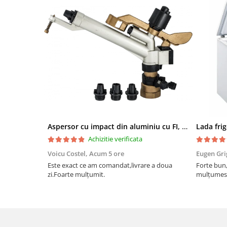
Aspersor cu impact din aluminiu cu FI, Presiune (bar)1.5-5, Diametru de aspersie (m)32-58
Achizitie verificata
Voicu Costel,
Acum 5 ore
Eugen Gri
Este exact ce am comandat,livrare a doua
Forte bun,
zi.Foarte mulțumit.
mulțumesc