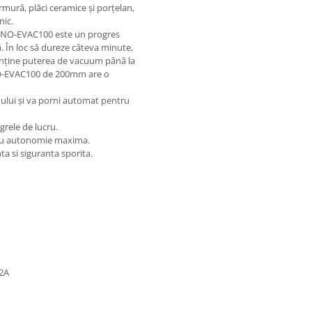
armură, plăci ceramice și porțelan,
nic.
 CNO-EVAC100 este un progres
. În loc să dureze câteva minute,
enține puterea de vacuum până la
CNO-EVAC100 de 200mm are o
dului și va porni automat pentru
grele de lucru.
tru autonomie maxima.
ta si siguranta sporita.
C2A