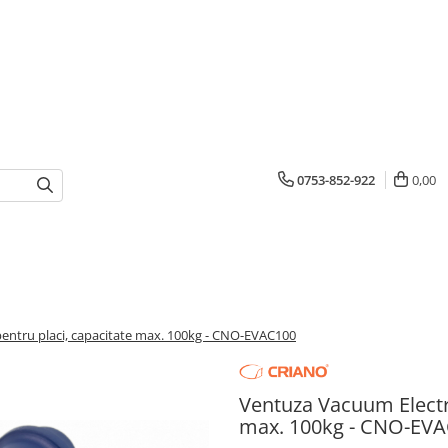
0753-852-922
0,00
entru placi, capacitate max. 100kg - CNO-EVAC100
Ventuza Vacuum Electri
max. 100kg - CNO-EV