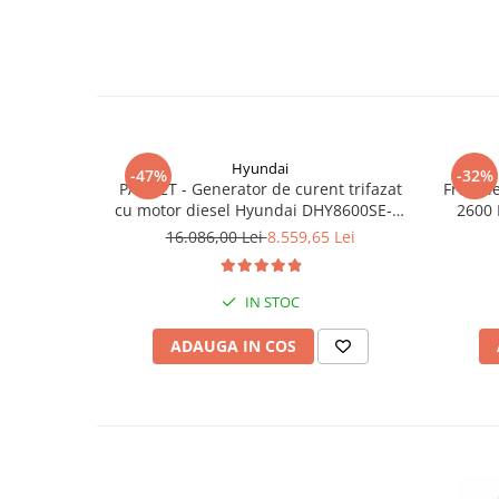
Hyundai
-47%
-32%
PACHET - Generator de curent trifazat
Freza l
cu motor diesel Hyundai DHY8600SE-T,
2600 
putere motor 12 CP, Putere maxima 7.9
16.086,00 Lei
8.559,65 Lei
kVA, tensiune 380 / 220 V +
Automatizare trifazata ATS12-3P
IN STOC
ADAUGA IN COS