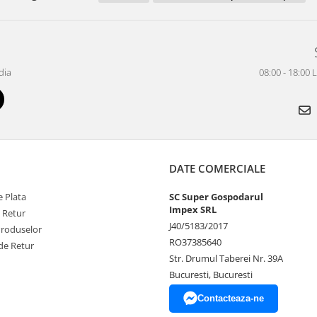
dia
08:00 - 18:00 
DATE COMERCIALE
 Plata
SC Super Gospodarul
Impex SRL
e Retur
J40/5183/2017
Produselor
RO37385640
de Retur
Str. Drumul Taberei Nr. 39A
Bucuresti, Bucuresti
Contacteaza-ne