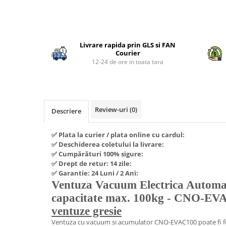
Piese si consumabile pentru
Convectoare
Fierastraie electrice
MOTOCOSITORI
Purificatoare aer
Distribuie
Freze de zapada
Plantatoare + Semanatori
pe
Radiatoare
Freze si carote
Scarificatoare
Livrare rapida prin GLS si FAN
Facebook
Sobe pe gaz
Courier
Generatoare
Sere si solarii
12-24 de ore in toata tara
Tunuri de caldura
Lampi solare
Tocatoare fan, crengi, tulpini
Ventilatoare
Ventilatoare Industriale
Masini de slefuit
Chiuvete bucatarie
Malaxoare
Review-uri
(0)
Descriere
Deshidratoare
Macarale si electopalane
Dozatoare de apa
✅ Plata la curier / plata online cu cardul:
Masini de tencuit
✅ Deschiderea coletului la livrare:
Espressoare, cafetiere si rasnite
Masini de taiat placi ceramice /
✅ Cumpărături 100% sigure:
gresie / faianta / parchet
✅ Drept de retur: 14 zile:
Fiare de calcat / Mese pentru
✅ Garantie: 24 Luni / 2 Ani:
calcat
Masini de canelat
Ventuza Vacuum Electrica Automat
Forme de prajituri
Menghine
capacitate max. 100kg - CNO-EV
Hote
Motoare termice
ventuze gresie
Hote Decorative
Ventuza cu vacuum si acumulator CNO-EVAC100 poate fi f
Motoare electrice