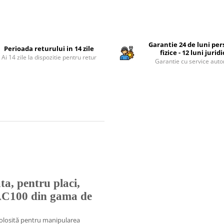
Garantie 24 de luni pe
Perioada returului in 14 zile
fizice - 12 luni jurid
Ai 14 zile la dispozitie pentru retur
Garantie cu service auto
a, pentru placi,
AC100 din gama de
olosită pentru manipularea