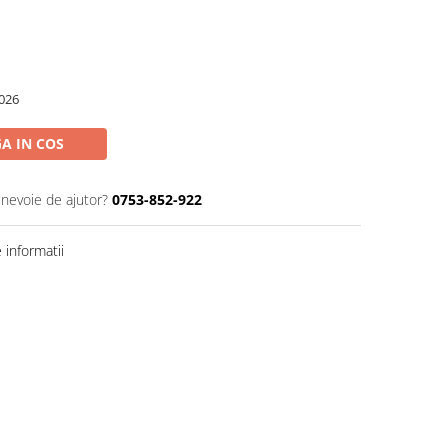
026
A IN COS
 nevoie de ajutor?
0753-852-922
informatii