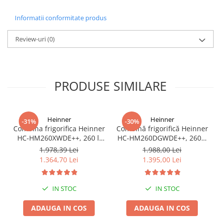
Informatii conformitate produs
Review-uri
(0)
PRODUSE SIMILARE
Heinner
Heinner
-31%
-30%
Combina frigorifica Heinner
Combină frigorifică Heinner
HC-HM260XWDE++, 260 l,
HC-HM260DGWDE++, 260L,
Clasa E, Dozator apa,
Clasa E, Dozator Apă,
1.978,39 Lei
1.988,00 Lei
Control electronic,
Control Electronic, LED, 180
1.364,70 Lei
1.395,00 Lei
Iluminare LED, Usi
cm, Gri Antracit Texturat
reversibile, H 180 cm,
Argintiu
IN STOC
IN STOC
ADAUGA IN COS
ADAUGA IN COS