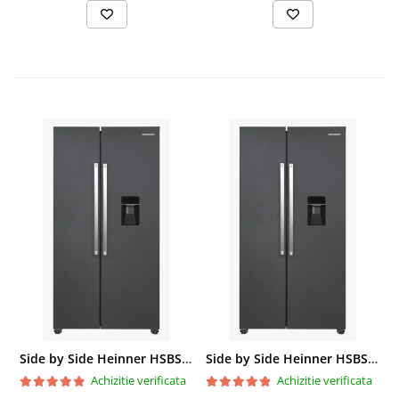
Side by Side Heinner HSBS-HM439NFINVDGWDE++, Total No Frost, Compresor Inverter, Dozator Apa, Display Touch LED, 439 L, Clasa E, Gri Antracit Texturat
Side by Side Heinner HSBS-HM439NFINVDGWDE++, Total No Frost, Compresor Inverter, Dozator Apa, Display Touch LED, 439 L, Clasa E, Gri Antracit Texturat
Achizitie verificata
Achizitie verificata