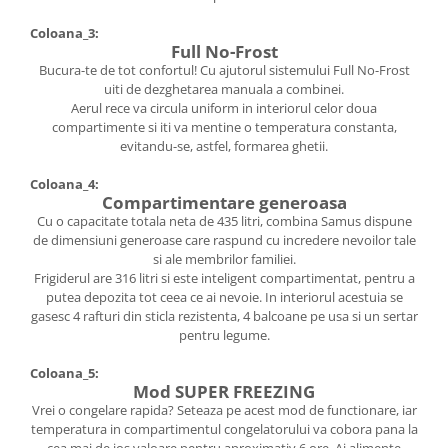
Coloana_3:
Full No-Frost
Bucura-te de tot confortul! Cu ajutorul sistemului Full No-Frost
uiti de dezghetarea manuala a combinei.
Aerul rece va circula uniform in interiorul celor doua
compartimente si iti va mentine o temperatura constanta,
evitandu-se, astfel, formarea ghetii.
Coloana_4:
Compartimentare generoasa
Cu o capacitate totala neta de 435 litri, combina Samus dispune
de dimensiuni generoase care raspund cu incredere nevoilor tale
si ale membrilor familiei.
Frigiderul are 316 litri si este inteligent compartimentat, pentru a
putea depozita tot ceea ce ai nevoie. In interiorul acestuia se
gasesc 4 rafturi din sticla rezistenta, 4 balcoane pe usa si un sertar
pentru legume.
Coloana_5:
Mod SUPER FREEZING
Vrei o congelare rapida? Seteaza pe acest mod de functionare, iar
temperatura in compartimentul congelatorului va cobora pana la
cea mai de jos valoare pentru aproximativ 6 ore. Ai alimente