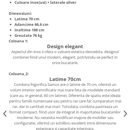
Culoare inox(usi) + laterale silver
Truse de scule
Masini de spalat rufe cu uscator
Truse de lipit PPR
Dimensiuni:
Uscatoare de rufe
Latime 70 cm
Ventuze cu brate pentru transport
Masini de facut paine
Adancime 66,6 cm
Inaltime 188 cm
Vibratoare beton
Pachete electrocasnice
Greutate 76 kg
incorporabile
Coloana 1:
Design elegant
Seturi oale
Aspectul din inox ii ofera o valoare estetica deosebita, designul
SANDWICH MAKER
combinei fiind unul modern, elegant, potrivindu-se perfect in
orice bucatarie.
Storcatoare de fructe
Televizoare
Coloana_2:
Latime 70cm
Combina frigorifica Samus are o latime de 70 cm, oferind un
volum interior semnificativ mai mare fata de modelele standard
(care au, in general, 60 cm latime). Diferenta de spatiu este ideala
pentru familii numeroase sau pentru cei care fac cumparaturi mai
rar, dar in cantitati mai mari. Totodata, combina pastreaza un
format compact, fiind usor de integrat in majoritatea bucatariilor
moderne. Nu necesita modificari majore de mobilier sau
configuratie, oferind un echilibru excelent intre dimensiune
exterioara si capacitate interioara.