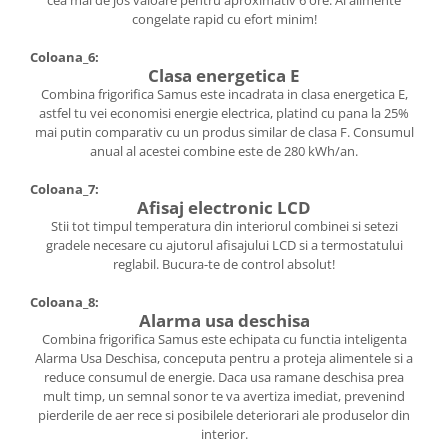
congelate rapid cu efort minim!
Coloana_6:
Clasa energetica E
Combina frigorifica Samus este incadrata in clasa energetica E,
astfel tu vei economisi energie electrica, platind cu pana la 25%
mai putin comparativ cu un produs similar de clasa F. Consumul
anual al acestei combine este de 280 kWh/an.
Coloana_7:
Afisaj electronic LCD
Stii tot timpul temperatura din interiorul combinei si setezi
gradele necesare cu ajutorul afisajului LCD si a termostatului
reglabil. Bucura-te de control absolut!
Coloana_8:
Alarma usa deschisa
Combina frigorifica Samus este echipata cu functia inteligenta
Alarma Usa Deschisa, conceputa pentru a proteja alimentele si a
reduce consumul de energie. Daca usa ramane deschisa prea
mult timp, un semnal sonor te va avertiza imediat, prevenind
pierderile de aer rece si posibilele deteriorari ale produselor din
interior.