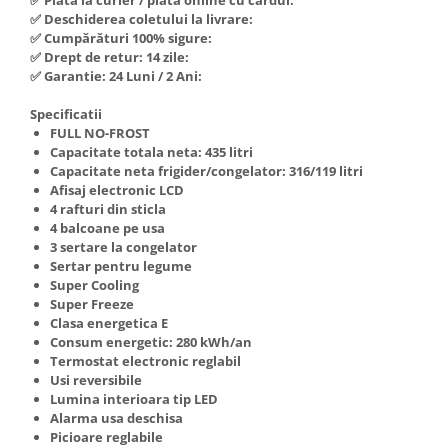
Hote Telescopice
✅ Deschiderea coletului la livrare:
Nivela de masurat
✅ Cumpărături 100% sigure:
Hote Traditionale
✅ Drept de retur: 14 zile:
Pistoale de impact electrice si
Hote Incorporabile
✅ Garantie: 24 Luni / 2 Ani:
pneumatice
Hote Country
Pistoale de vopsit
Specificatii
Hote Insula
FULL NO-FROST
Prelungitoare
Hote Cupolare
Capacitate totala neta: 435 litri
Capacitate neta frigider/congelator: 316/119 litri
Polizoare electrice de banc si
Accesorii, consumabile hote
Afisaj electronic LCD
unghiulare
Masini de tocat carne
4 rafturi din sticla
Rindele si freze pentru lemn
4 balcoane pe usa
Masini de carnati ( CARNATARI )
3 sertare la congelator
Redresoare auto - roboti de
Masini de spalat vase
Sertar pentru legume
pornire
Super Cooling
Masini de spalat vase incorporabile
Super Freeze
Suflante cu aer cald
Masini de spalat vase
Clasa energetica E
Scari metalice
independente
Consum energetic: 280 kWh/an
Termostat electronic reglabil
Masini de spalat rufe
Strungurii
Usi reversibile
Masini de spalat rufe frontale
Lumina interioara tip LED
Scule cu acumulator
Alarma usa deschisa
Masini de spalat rufe verticale
Scule pentru electricieni
Picioare reglabile
Masini de spalat rufe incorporabile