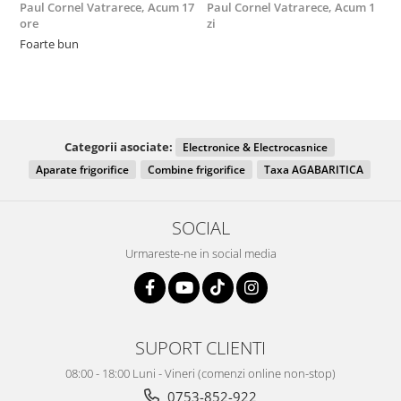
Paul Cornel Vatrarece,
Acum 17
Paul Cornel Vatrarece,
Acum 1
M
ore
zi
F
Foarte bun
Categorii asociate:
Electronice & Electrocasnice
Aparate frigorifice
Combine frigorifice
Taxa AGABARITICA
SOCIAL
Urmareste-ne in social media
SUPORT CLIENTI
08:00 - 18:00 Luni - Vineri (comenzi online non-stop)
0753-852-922