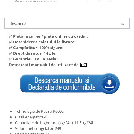
Garantie cu service autorizat
Hote Telescopice
Nivela de masurat
Hote Traditionale
Pistoale de impact electrice si
Hote Incorporabile
Descriere
pneumatice
Hote Country
Pistoale de vopsit
Hote Insula
✅ Plata la curier / plata online cu cardul:
✅ Deschiderea coletului la livrare:
Prelungitoare
Hote Cupolare
✅ Cumpărături 100% sigure:
Polizoare electrice de banc si
Accesorii, consumabile hote
✅ Drept de retur: 14 zile:
unghiulare
✅ Garantie 5 ani la Tesla!:
Masini de tocat carne
Descarcati manualul de utilizare de
AICI
Rindele si freze pentru lemn
Masini de carnati ( CARNATARI )
Redresoare auto - roboti de
Masini de spalat vase
pornire
Masini de spalat vase incorporabile
Suflante cu aer cald
Masini de spalat vase
Scari metalice
independente
Masini de spalat rufe
Strungurii
Tehnologie de Răcire-R600a
Clasă energetică-E
Masini de spalat rufe frontale
Scule cu acumulator
Capacitate de Înghețare (kg/24h)-11.5 kg/24h
Masini de spalat rufe verticale
Volum net congelator-249
Scule pentru electricieni
Masini de spalat rufe incorporabile