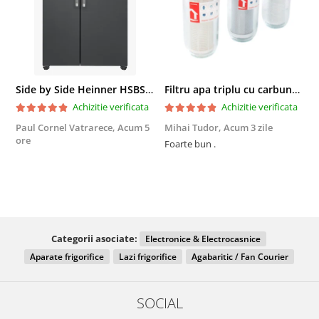
Side by Side Heinner HSBS-HM439NFINVDGWDE++, Total No Frost, Compresor Inverter, Dozator Apa, Display Touch LED, 439 L, Clasa E, Gri Antracit Texturat
Filtru apa triplu cu carbune/bumbac/sita 3x3/4"*10
Achizitie verificata
Achizitie verificata
Paul Cornel Vatrarece,
Acum 5
Mihai Tudor,
Acum 3 zile
V
ore
Foarte bun .
Fo
R
Categorii asociate:
Electronice & Electrocasnice
Aparate frigorifice
Lazi frigorifice
Agabaritic / Fan Courier
SOCIAL