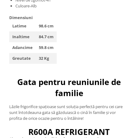
Nivel de zgomot-41
Truse de scule
Culoare-Alb
Masini de spalat rufe cu uscator
Truse de lipit PPR
Uscatoare de rufe
Dimensiuni
Ventuze cu brate pentru transport
Masini de facut paine
Latime
98.6 cm
Vibratoare beton
Pachete electrocasnice
Inaltime
84.7 cm
incorporabile
Adancime
59.8 cm
Seturi oale
Greutate
32 Kg
SANDWICH MAKER
Storcatoare de fructe
Televizoare
Gata pentru reuniunile de
familie
Lăzile frigorifice spațioase sunt soluția perfectă pentru cei care
sunt întotdeauna gata să găzduiască o cină în familie și vor
profita de orice ocazie pentru o întâlnire!
R600A REFRIGERANT