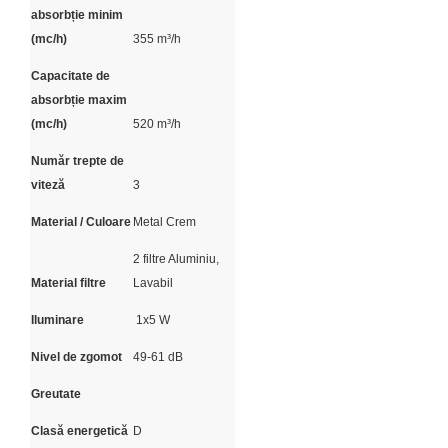
absorbție minim
(mc/h)
355 m³/h
Capacitate de
absorbție maxim
(mc/h)
520 m³/h
Număr trepte de
viteză
3
Material / Culoare
Metal Crem
2 filtre Aluminiu,
Material filtre
Lavabil
Iluminare
1x5 W
Nivel de zgomot
49-61 dB
Greutate
Clasă energetică
D