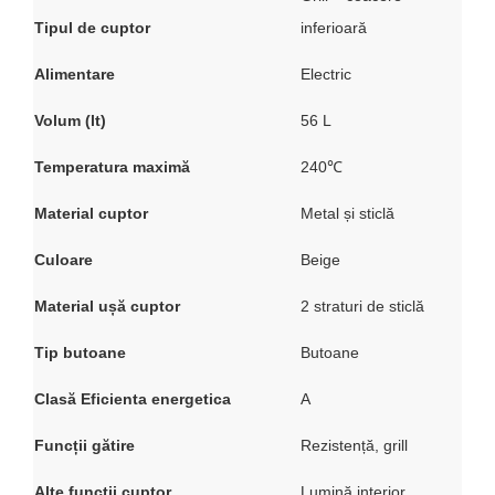
Truse de scule
Masini de spalat rufe cu uscator
Tipul de cuptor
inferioară
Truse de lipit PPR
Uscatoare de rufe
Alimentare
Electric
Ventuze cu brate pentru transport
Masini de facut paine
Vibratoare beton
Pachete electrocasnice
Volum (lt)
56 L
incorporabile
Temperatura maximă
240℃
Seturi oale
SANDWICH MAKER
Material cuptor
Metal și sticlă
Storcatoare de fructe
Culoare
Beige
Televizoare
Material ușă cuptor
2 straturi de sticlă
Tip butoane
Butoane
Clasă Eficienta energetica
A
Funcții gătire
Rezistență, grill
Alte functii cuptor
Lumină interior