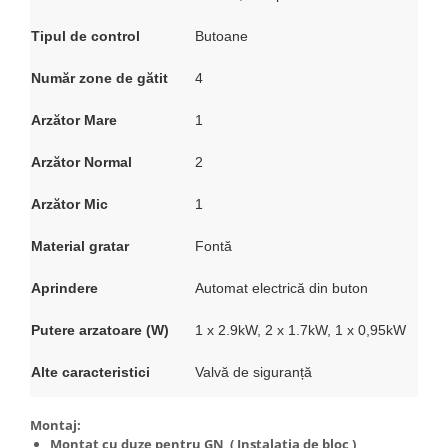
Tipul de control
Butoane
Număr zone de gătit
4
Arzător Mare
1
Arzător Normal
2
Arzător Mic
1
Material gratar
Fontă
Aprindere
Automat electrică din buton
Putere arzatoare (W)
1 x 2.9kW, 2 x 1.7kW, 1 x 0,95kW
Alte caracteristici
Valvă de siguranță
Montaj:
Montat cu duze pentru GN ( Instalatia de bloc )