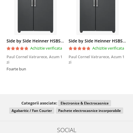
Side by Side Heinner HSBS-HM439NFINVDGWDE++, Total No Frost, Compresor Inverter, Dozator Apa, Display Touch LED, 439 L, Clasa E, Gri Antracit Texturat
Side by Side Heinner HSBS-HM439NFINVDGWDE++, Total No Frost, Compresor Inverter, Dozator Apa, Display Touch LED, 439 L, Clasa E, Gri Antracit Texturat
Achizitie verificata
Achizitie verificata
Paul Cornel Vatrarece,
Acum 1
Paul Cornel Vatrarece,
Acum 1
M
zi
zi
F
Foarte bun
Categorii asociate:
Electronice & Electrocasnice
Agabaritic / Fan Courier
Pachete electrocasnice incorporabile
SOCIAL