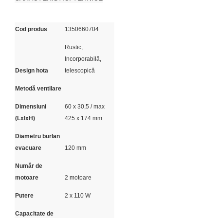
Cod produs
1350660704
Rustic,
Incorporabilă,
Design hota
telescopică
Metodă ventilare
Dimensiuni
60 x 30,5 / max
(LxlxH)
425 x 174 mm
Diametru burlan
evacuare
120 mm
Număr de
motoare
2 motoare
Putere
2 x 110 W
Capacitate de