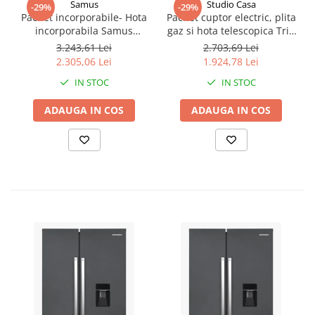
Samus
Studio Casa
-29%
-29%
Pachet incorporabile- Hota
Pachet cuptor electric, plita
incorporabila Samus
gaz si hota telescopica Trio
HS6060TB + Plita
Mirage Iseo Black Studio
3.243,61 Lei
2.703,69 Lei
vitroceramica incorporabila
Casa, Clasa energetica A, 6
2.305,06 Lei
1.924,78 Lei
Samus PSVE-64BG6 +
functii, 4 arzatoare gaz, 2
IN STOC
IN STOC
Cuptor electric incorporabil
motoare, Negru
Samus SCE8171BGV
ADAUGA IN COS
ADAUGA IN COS