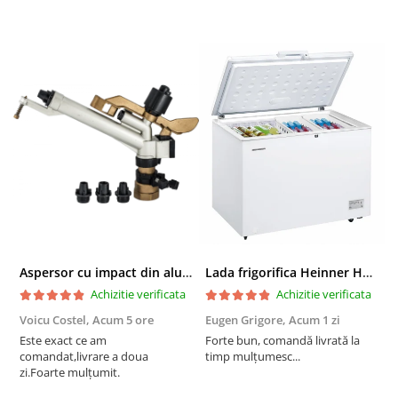
Aspersor cu impact din aluminiu cu FI, Presiune (bar)1.5-5, Diametru de aspersie (m)32-58
Lada frigorifica Heinner HCF-287CNHE++, 287 l, Clasa E, Compresor inverter, Iluminare LED, Functionalitate frigider, Alb
Achizitie verificata
Achizitie verificata
Voicu Costel,
Acum 5 ore
Eugen Grigore,
Acum 1 zi
P
z
Este exact ce am
Forte bun, comandă livrată la
comandat,livrare a doua
timp mulțumesc...
F
zi.Foarte mulțumit.