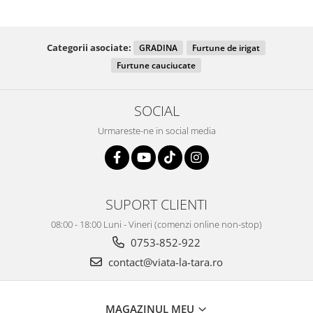
Categorii asociate:
GRADINA
Furtune de irigat
Furtune cauciucate
SOCIAL
Urmareste-ne in social media
SUPORT CLIENTI
08:00 - 18:00 Luni - Vineri (comenzi online non-stop)
0753-852-922
contact@viata-la-tara.ro
MAGAZINUL MEU