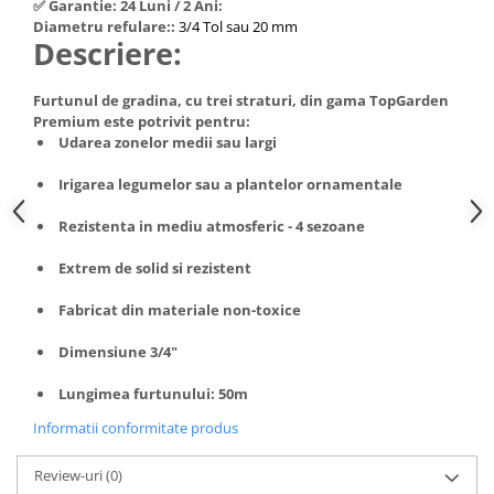
✅ Garantie: 24 Luni / 2 Ani:
Hote Telescopice
Diametru refulare::
3/4 Tol sau 20 mm
Nivela de masurat
Descriere:
Hote Traditionale
Pistoale de impact electrice si
Hote Incorporabile
pneumatice
Furtunul de gradina, cu trei straturi, din gama TopGarden
Hote Country
Premium este potrivit pentru:
Pistoale de vopsit
Hote Insula
Udarea zonelor medii sau largi
Prelungitoare
Hote Cupolare
Irigarea legumelor sau a plantelor ornamentale
Polizoare electrice de banc si
Accesorii, consumabile hote
unghiulare
Masini de tocat carne
Rezistenta in mediu atmosferic - 4 sezoane
Rindele si freze pentru lemn
Masini de carnati ( CARNATARI )
Extrem de solid si rezistent
Redresoare auto - roboti de
Masini de spalat vase
pornire
Fabricat din materiale non-toxice
Masini de spalat vase incorporabile
Suflante cu aer cald
Masini de spalat vase
Dimensiune 3/4"
Scari metalice
independente
Lungimea furtunului: 50m
Masini de spalat rufe
Strungurii
Informatii conformitate produs
Masini de spalat rufe frontale
Scule cu acumulator
Masini de spalat rufe verticale
Scule pentru electricieni
Review-uri
(0)
Masini de spalat rufe incorporabile