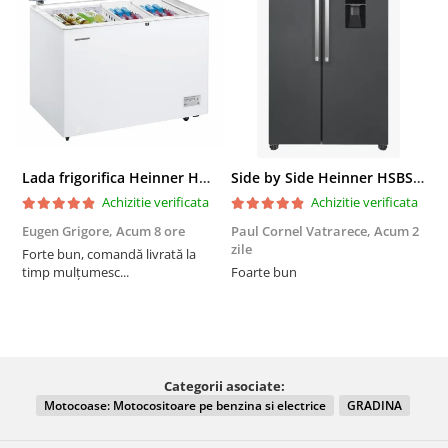
Lada frigorifica Heinner HCF-287CNHE++, 287 l, Clasa E, Compresor inverter, Iluminare LED, Functionalitate frigider, Alb
Side by Side Heinner HSBS-HM439NFINVDGWDE++, Total No Frost, Compresor Inverter, Dozator Apa, Display Touch LED, 439 L, Clasa E, Gri Antracit Texturat
Achizitie verificata
Achizitie verificata
Eugen Grigore,
Acum 8 ore
Paul Cornel Vatrarece,
Acum 2
P
zile
z
Forte bun, comandă livrată la
timp mulțumesc...
Foarte bun
Categorii asociate:
Motocoase: Motocositoare pe benzina si electrice
GRADINA