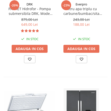
DRK
Everpro
-26%
-23%
PACHET Hidrofor - Pompa
Filtru apa triplu cu
submersibila DRK, Model
carbune/bumbac/sita
4STM4-8, putere 1.8 kW,
3x3/4"*10
879,00 Lei
243,00 Lei
debit 5m3/h, 8 turbine +
649,00 Lei
188,00 Lei
Presostat electronic DRK,
Model PC-58, 1kW, 220 V, 10
Bar
IN STOC
IN STOC
ADAUGA IN COS
ADAUGA IN COS