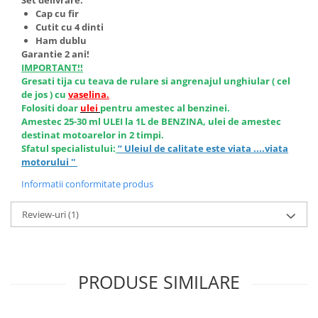
Cap cu fir
Cutit cu 4 dinti
Ham dublu
Garantie 2 ani!
IMPORTANT!!
Gresati tija cu teava de rulare si angrenajul unghiular ( cel
de jos ) cu
vaselina.
Folositi doar
ulei
pentru amestec al benzinei.
Amestec 25-30 ml ULEI la 1L de BENZINA, ulei de amestec
destinat motoarelor in 2 timpi.
Sfatul specialistului:
” Uleiul de calitate este viata ....viata
motorului ''
Informatii conformitate produs
Review-uri
(1)
PRODUSE SIMILARE