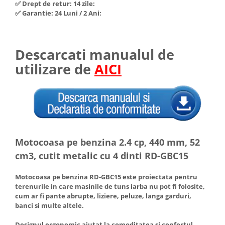
✅ Drept de retur: 14 zile:
Hote Telescopice
✅ Garantie: 24 Luni / 2 Ani:
Nivela de masurat
Hote Traditionale
Pistoale de impact electrice si
Hote Incorporabile
pneumatice
Hote Country
Descarcati manualul de
Pistoale de vopsit
Hote Insula
utilizare de
AICI
Prelungitoare
Hote Cupolare
Polizoare electrice de banc si
Accesorii, consumabile hote
unghiulare
Masini de tocat carne
Rindele si freze pentru lemn
Masini de carnati ( CARNATARI )
Redresoare auto - roboti de
Masini de spalat vase
pornire
Motocoasa pe benzina 2.4 cp, 440 mm, 52
Masini de spalat vase incorporabile
Suflante cu aer cald
cm3, cutit metalic cu 4 dinti RD-GBC15
Masini de spalat vase
Scari metalice
independente
Motocoasa pe benzina RD-GBC15 este proiectata pentru
Masini de spalat rufe
Strungurii
terenurile in care masinile de tuns iarba nu pot fi folosite,
cum ar fi pante abrupte, liziere, peluze, langa garduri,
Masini de spalat rufe frontale
Scule cu acumulator
banci si multe altele.
Masini de spalat rufe verticale
Scule pentru electricieni
Designul ergonomic ajutat la comoditatea si confortul
Masini de spalat rufe incorporabile