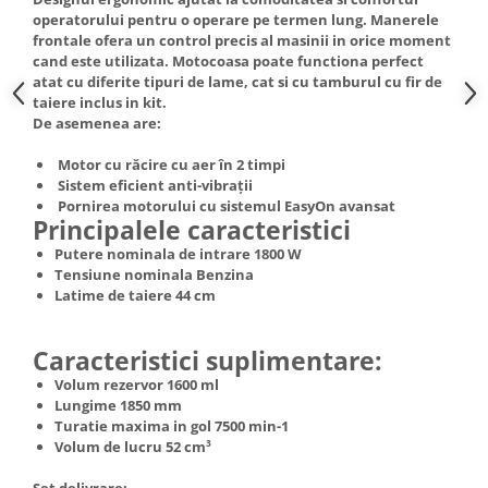
Truse de scule
operatorului pentru o operare pe termen lung. Manerele
Masini de spalat rufe cu uscator
frontale ofera un control precis al masinii in orice moment
Truse de lipit PPR
Uscatoare de rufe
cand este utilizata. Motocoasa poate functiona perfect
atat cu diferite tipuri de lame, cat si cu tamburul cu fir de
Ventuze cu brate pentru transport
Masini de facut paine
taiere inclus in kit.
Vibratoare beton
Pachete electrocasnice
De asemenea are:
incorporabile
Motor cu răcire cu aer în 2 timpi
Seturi oale
Sistem eficient anti-vibrații
Pornirea motorului cu sistemul EasyOn avansat
SANDWICH MAKER
Principalele caracteristici
Storcatoare de fructe
Putere nominala de intrare 1800 W
Tensiune nominala Benzina
Televizoare
Latime de taiere 44 cm
Caracteristici suplimentare:
Volum rezervor 1600 ml
Lungime 1850 mm
Turatie maxima in gol 7500 min-1
Volum de lucru 52 cm³
Set delivrare: