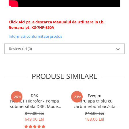
Click Aici pt. a descarca Manualul de Utilizare in Lb.
Romana pt. KS-7HP-850A
Informatii conformitate produs
Review-uri
(0)
PRODUSE SIMILARE
DRK
Everpro
-26%
-23%
PACHET Hidrofor - Pompa
Filtru apa triplu cu
submersibila DRK, Model
carbune/bumbac/sita
4STM4-8, putere 1.8 kW,
3x3/4"*10
879,00 Lei
243,00 Lei
debit 5m3/h, 8 turbine +
649,00 Lei
188,00 Lei
Presostat electronic DRK,
Model PC-58, 1kW, 220 V, 10