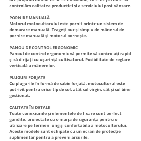
controlăm calitatea producției și a serviciului post-vânzare.
PORNIRE MANUALĂ
Motorul motocultorului este pornit printr-un sistem de
demarare manuală. Trageți pur și simplu de mânerul de
pornire manuală și motorul pornește.
PANOU DE CONTROL ERGONOMIC
Panoul de control ergonomic vă permite să controlați rapid
și să dirijați cu ușurință cultivatorul. Posibilitate de reglare
verticală a mânerelor.
PLUGURI FORJATE
Cu plugurile în formă de sabie forjată, motocultorul este
potrivit pentru orice tip de sol, atât sol virgin, cât și sol bine
gestionat.
CALITATE ÎN DETALII
Toate conexiunile și elementele de fixare sunt perfect
gândite, proiectate cu o marjă de siguranță pentru o
utilizare pe termen lung și confortabilă a motocultorului.
Aceste modele sunt echipate cu un ecran de protecție
suplimentar pentru a preveni arsurile.