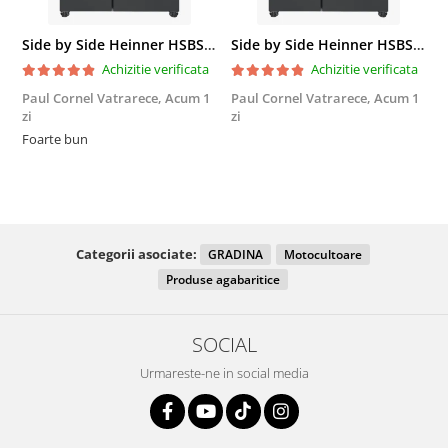
Side by Side Heinner HSBS-HM439NFINVDGWDE++, Total No Frost, Compresor Inverter, Dozator Apa, Display Touch LED, 439 L, Clasa E, Gri Antracit Texturat
Side by Side Heinner HSBS-HM439NFINVDGWDE++, Total No Frost, Compresor Inverter, Dozator Apa, Display Touch LED, 439 L, Clasa E, Gri Antracit Texturat
Achizitie verificata
Achizitie verificata
Paul Cornel Vatrarece,
Acum 1
Paul Cornel Vatrarece,
Acum 1
M
zi
zi
F
Foarte bun
Categorii asociate:
GRADINA
Motocultoare
Produse agabaritice
SOCIAL
Urmareste-ne in social media