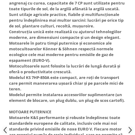
angrenaj cu curea, capacitate de 7 CP sunt utilizate pentru
Truse de scule
Masini de spalat rufe cu uscator
toate tipurile de sol, de la argilă afânată la argilă uscată.
Truse de lipit PPR
Sunt utilaje agricole practice, fiabile și multifuncționale
Uscatoare de rufe
pentru îndeplinirea mai multor sarcini: lucrări pe orice tip
Ventuze cu brate pentru transport
Masini de facut paine
de sol, plantare culturi, recoltă, mușuroire.
Construcția unică este realizată cu ajutorul tehnologiilor
Vibratoare beton
Pachete electrocasnice
moderne, are dimensiuni compacte și un design elegant.
incorporabile
Motoarele în patru timpi puternice și economice ale
Seturi oale
motocultoarelor Könner & Söhnen respectă normele
ecologice cele mai moderne pentru emisiile de gaz de
SANDWICH MAKER
eșapament (EURO-V).
Motocultoarele sunt folosite la lucrări de lungă durată și
Storcatoare de fructe
oferă o productivitate crescută.
Televizoare
Modelul KS 7HP-850A este compact, are roți de transport
care permit manevrarea ușoară chiar și pe parcele mici de
teren.
Modelul permite instalarea accesoriilor suplimentare (un
element de blocare, un plug dublu, un plug de scos cartofi).
MOTOARE PUTERNICE
Motoarele K&S performante și robuste îndeplinesc toate
standardele europene de calitate, inclusiv cele mai noi
standarde privind emisiile de noxe EURO V. Fiecare motor
are propriul număr de serie individual, care ne permite să