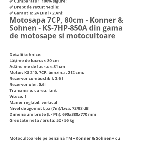
✅ Cumpărături 100% sigure:
Hote Telescopice
✅ Drept de retur: 14 zile:
Nivela de masurat
✅ Garantie: 24 Luni / 2 Ani:
Hote Traditionale
Motosapa 7CP, 80cm - Konner &
Pistoale de impact electrice si
Hote Incorporabile
pneumatice
Sohnen - KS-7HP-850A din gama
Hote Country
de motosape si motocultoare
Pistoale de vopsit
Hote Insula
Prelungitoare
Hote Cupolare
Polizoare electrice de banc si
Accesorii, consumabile hote
Detalii tehnice:
Lăţime de lucru: ≤ 80 cm
unghiulare
Masini de tocat carne
Adâncime de lucru: ≤ 31 cm
Rindele si freze pentru lemn
Masini de carnati ( CARNATARI )
Motor: KS 240, 7CP, benzina , 212 cmc
Rezervor combustibil: 3.6 l
Redresoare auto - roboti de
Masini de spalat vase
Rezervor ulei: 0,6 l
pornire
Transmisie: curea, lant
Masini de spalat vase incorporabile
Suflante cu aer cald
Viteze: 1
Masini de spalat vase
Maner reglabil: vertical
Scari metalice
independente
Nivel de zgomot Lpa (7m)/Lwa: 73/98 dB
Dimensiuni brute (L×l×h): 690х380х770 mm
Masini de spalat rufe
Strungurii
Greutate neta / bruta: 52 / 56 kg
Masini de spalat rufe frontale
Scule cu acumulator
Masini de spalat rufe verticale
Scule pentru electricieni
Motocultoarele pe benzină TM «Könner & Söhnen» cu
Masini de spalat rufe incorporabile