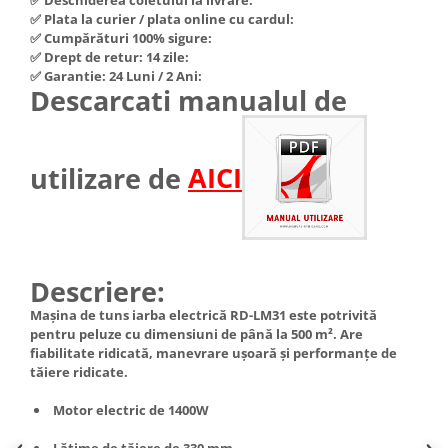
Hote Telescopice
✅ Plata la curier / plata online cu cardul:
Nivela de masurat
✅ Cumpărături 100% sigure:
Hote Traditionale
✅ Drept de retur: 14 zile:
Pistoale de impact electrice si
Hote Incorporabile
✅ Garantie: 24 Luni / 2 Ani:
pneumatice
Descarcati manualul de
Hote Country
Pistoale de vopsit
Hote Insula
Prelungitoare
Hote Cupolare
utilizare de
AICI
Polizoare electrice de banc si
Accesorii, consumabile hote
unghiulare
Masini de tocat carne
Rindele si freze pentru lemn
Masini de carnati ( CARNATARI )
Redresoare auto - roboti de
Masini de spalat vase
pornire
Descriere:
Masini de spalat vase incorporabile
Suflante cu aer cald
Mașina de tuns iarba electrică RD-LM31 este potrivită
Masini de spalat vase
pentru peluze cu dimensiuni de până la 500 m². Are
Scari metalice
independente
fiabilitate ridicată, manevrare ușoară și performanțe de
Masini de spalat rufe
Strungurii
tăiere ridicate.
Masini de spalat rufe frontale
Scule cu acumulator
Motor electric de 1400W
Masini de spalat rufe verticale
Scule pentru electricieni
Masini de spalat rufe incorporabile
Lățime de tăiere de 330 mm