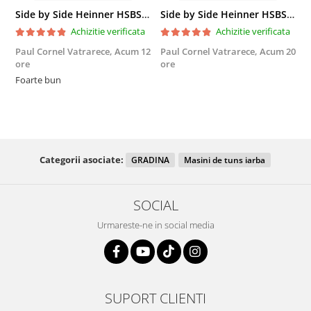
Side by Side Heinner HSBS-HM439NFINVDGWDE++, Total No Frost, Compresor Inverter, Dozator Apa, Display Touch LED, 439 L, Clasa E, Gri Antracit Texturat
Side by Side Heinner HSBS-HM439NFINVDGWDE++, Total No Frost, Compresor Inverter, Dozator Apa, Display Touch LED, 439 L, Clasa E, Gri Antracit Texturat
Achizitie verificata
Achizitie verificata
Paul Cornel Vatrarece,
Acum 12
Paul Cornel Vatrarece,
Acum 20
M
ore
ore
F
Foarte bun
Categorii asociate:
GRADINA
Masini de tuns iarba
SOCIAL
Urmareste-ne in social media
SUPORT CLIENTI