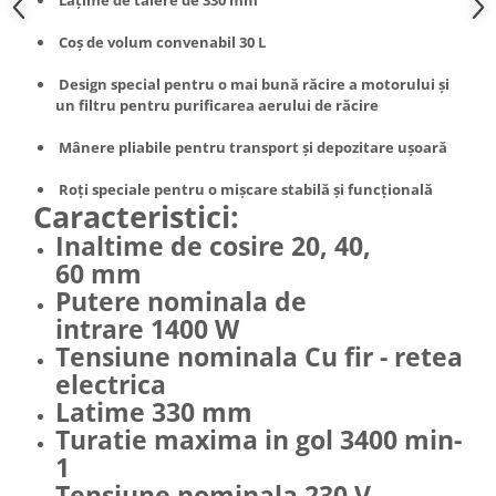
Truse de scule
Masini de spalat rufe cu uscator
Coș de volum convenabil 30 L
Truse de lipit PPR
Uscatoare de rufe
Ventuze cu brate pentru transport
Design special pentru o mai bună răcire a motorului și
Masini de facut paine
un filtru pentru purificarea aerului de răcire
Vibratoare beton
Pachete electrocasnice
incorporabile
Mânere pliabile pentru transport și depozitare ușoară
Seturi oale
Roți speciale pentru o mișcare stabilă și funcțională
Caracteristici:
SANDWICH MAKER
Inaltime de cosire 20, 40,
Storcatoare de fructe
60 mm
Televizoare
Putere nominala de
intrare 1400 W
Tensiune nominala Cu fir - retea
electrica
Latime 330 mm
Turatie maxima in gol 3400 min-
1
Tensiune nominala 230 V