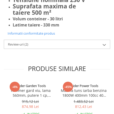
Suprafata maxima de
taiere 500 m²
Volum conteiner - 30 litri
Latime taiere - 330 mm
Informatii conformitate produs
Review-uri
(2)
PRODUSE SIMILARE
Raider Garden Tools
Raider Power Tools
-4%
-45%
Trimmer gard viu, lama
Masina tuns iarba benzina
560mm, putere 1 cp,
1800W 400mm 100cc 40L
benzina RD-GHT02
RD-GLM01S
915,12 Lei
1.483,52 Lei
874,98 Lei
812,43 Lei
IN STOC
IN STOC