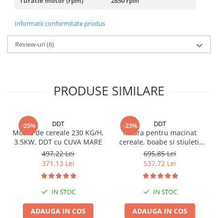
Turatie motor (rpm)
2850 rpm
Informatii conformitate produs
Review-uri
(6)
PRODUSE SIMILARE
DDT
DDT
-25%
-23%
Moara de cereale 230 KG/H,
Moara pentru macinat
3.5KW, DDT cu CUVA MARE
cereale, boabe si stiuleti,
3.5 kw, 230 kg/h cu SUPORT
497,22 Lei
695,85 Lei
371,13 Lei
537,72 Lei
IN STOC
IN STOC
ADAUGA IN COS
ADAUGA IN COS