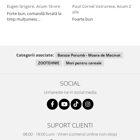
Eugen Grigore,
Acum 18 ore
Paul Cornel Vatrarece,
Acum 2
P
zile
z
Forte bun, comandă livrată la
timp mulțumesc...
Foarte bun
Categorii asociate:
Batoze Porumb - Moara de Macinat
ZOOTEHNIE
Mori pentru cereale
SOCIAL
Urmareste-ne in social media
SUPORT CLIENTI
08:00 - 18:00 Luni - Vineri (comenzi online non-stop)