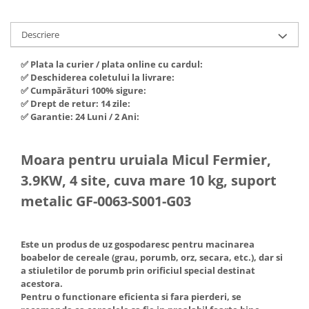
Hote Telescopice
Nivela de masurat
Hote Traditionale
Descriere
Pistoale de impact electrice si
Hote Incorporabile
pneumatice
✅ Plata la curier / plata online cu cardul:
Hote Country
Pistoale de vopsit
✅ Deschiderea coletului la livrare:
Hote Insula
✅ Cumpărături 100% sigure:
Prelungitoare
Hote Cupolare
✅ Drept de retur: 14 zile:
✅ Garantie: 24 Luni / 2 Ani:
Polizoare electrice de banc si
Accesorii, consumabile hote
unghiulare
Masini de tocat carne
Rindele si freze pentru lemn
Moara pentru uruiala Micul Fermier,
Masini de carnati ( CARNATARI )
Redresoare auto - roboti de
3.9KW, 4 site, cuva mare 10 kg, suport
Masini de spalat vase
pornire
metalic GF-0063-S001-G03
Masini de spalat vase incorporabile
Suflante cu aer cald
Masini de spalat vase
Scari metalice
independente
Este un produs de uz gospodaresc pentru macinarea
Masini de spalat rufe
Strungurii
boabelor de cereale (grau, porumb, orz, secara, etc.), dar si
a stiuletilor de porumb prin orificiul special destinat
Masini de spalat rufe frontale
Scule cu acumulator
acestora.
Masini de spalat rufe verticale
Scule pentru electricieni
Pentru o functionare eficienta si fara pierderi, se
Masini de spalat rufe incorporabile