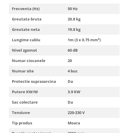
Frecventa (Hz)
50 Hz
Greutata bruta
20.8 kg
Greutate neta
19.8 kg
Lungime cablu
1m (3 x 0.75 mm²)
Nivel zgomot
60 dB
Numar ciocanele
20
Numar site
4 buc
Protectie suprasarcina
Da
Putere KW/W
3.9 KW
Sac colectare
Da
Tensiune
220-230 V
Tip produs
Moara