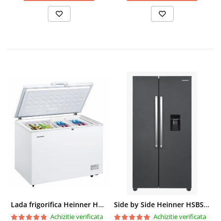
Lada frigorifica Heinner HCF-287CNHE++, 287 l, Clasa E, Compresor inverter, Iluminare LED, Functionalitate frigider, Alb
Side by Side Heinner HSBS-HM439NFINVDGWDE++, Total No Frost, Compresor Inverter, Dozator Apa, Display Touch LED, 439 L, Clasa E, Gri Antracit Texturat
Achizitie verificata
Achizitie verificata