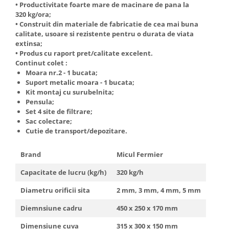
• Productivitate foarte mare de macinare de pana la
320 kg/ora;
• Construit din materiale de fabricatie de cea mai buna
calitate, usoare si rezistente pentru o durata de viata
extinsa;
• Produs cu raport pret/calitate excelent.
Continut colet :
Moara nr.2 - 1 bucata;
Suport metalic moara - 1 bucata;
Kit montaj cu surubelnita;
Pensula;
Set 4 site de filtrare;
Sac colectare;
Cutie de transport/depozitare.
Brand
Micul Fermier
Capacitate de lucru (kg/h)
320 kg/h
Diametru orificii sita
2 mm, 3 mm, 4 mm, 5 mm
Diemnsiune cadru
450 x 250 x 170 mm
Dimensiune cuva
315 x 300 x 150 mm