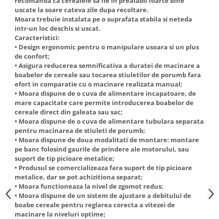
recomanda ca cerealele sa fie in prealabil foarte bine
Truse de scule
uscate la soare cateva zile dupa recoltare.
Masini de spalat rufe cu uscator
Moara trebuie instalata pe o suprafata stabila si neteda
Truse de lipit PPR
Uscatoare de rufe
intr-un loc deschis si uscat.
Ventuze cu brate pentru transport
Masini de facut paine
Caracteristici:
• Design ergonomic pentru o manipulare usoara si un plus
Vibratoare beton
Pachete electrocasnice
de confort;
incorporabile
• Asigura reducerea semnificativa a duratei de macinare a
boabelor de cereale sau tocarea stiuletilor de porumb fara
Seturi oale
efort in comparatie cu o macinare realizata manual;
SANDWICH MAKER
• Moara dispune de o cuva de alimentare incapatoare, de
mare capacitate care permite introducerea boabelor de
Storcatoare de fructe
cereale direct din galeata sau sac;
• Moara dispune de o cuva de alimentare tubulara separata
Televizoare
pentru macinarea de stiuleti de porumb;
• Moara dispune de doua modalitati de montare: montare
pe banc folosind gaurile de prindere ale motorului, sau
suport de tip picioare metalice;
• Produsul se comercializeaza fara suport de tip picioare
metalice, dar se pot achizitiona separat;
• Moara functioneaza la nivel de zgomot redus;
• Moara dispune de un sistem de ajustare a debitului de
boabe cereale pentru reglarea corecta a vitezei de
macinare la niveluri optime;