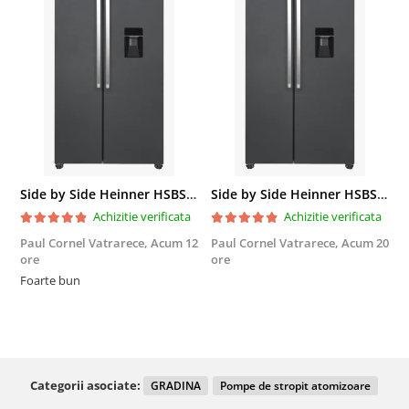
Side by Side Heinner HSBS-HM439NFINVDGWDE++, Total No Frost, Compresor Inverter, Dozator Apa, Display Touch LED, 439 L, Clasa E, Gri Antracit Texturat
Side by Side Heinner HSBS-HM439NFINVDGWDE++, Total No Frost, Compresor Inverter, Dozator Apa, Display Touch LED, 439 L, Clasa E, Gri Antracit Texturat
Achizitie verificata
Achizitie verificata
Paul Cornel Vatrarece,
Acum 12
Paul Cornel Vatrarece,
Acum 20
M
ore
ore
F
Foarte bun
Categorii asociate:
GRADINA
Pompe de stropit atomizoare