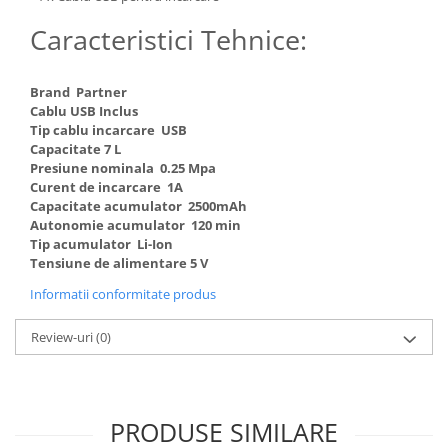
Truse de scule
Masini de spalat rufe cu uscator
Caracteristici Tehnice:
Truse de lipit PPR
Uscatoare de rufe
Ventuze cu brate pentru transport
Masini de facut paine
Brand Partner
Vibratoare beton
Pachete electrocasnice
Cablu USB Inclus
incorporabile
Tip cablu incarcare USB
Capacitate 7 L
Seturi oale
Presiune nominala 0.25 Mpa
Curent de incarcare 1A
SANDWICH MAKER
Capacitate acumulator 2500mAh
Storcatoare de fructe
Autonomie acumulator 120 min
Tip acumulator Li-Ion
Televizoare
Tensiune de alimentare 5 V
Informatii conformitate produs
Review-uri
(0)
PRODUSE SIMILARE