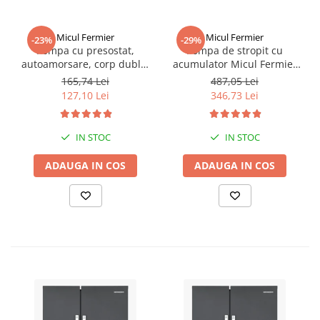
Micul Fermier
Micul Fermier
-23%
-29%
Pompa cu presostat,
Pompa de stropit cu
autoamorsare, corp dublu,
acumulator Micul Fermier
12V, 8 litri / minut, 110PSI,
12L, 5.5 Bari, lance 80 cm,
165,74 Lei
487,05 Lei
7.5 bari Pandora
debit 2.6 L/min, acumulator
127,10 Lei
346,73 Lei
12 V, 8 Ah,MF-PA1005-S001-
G01 + Atomizor electric
portabil 80W
IN STOC
IN STOC
ADAUGA IN COS
ADAUGA IN COS