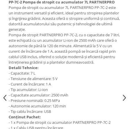
PP-7C-2 Pompa de stropit cu acumulator 7L PARTNERPRO
Hote Telescopice
Pompa de stropit cu acumulator 7L PARTNERPRO PP-7C-2 este
Nivela de masurat
Hote Traditionale
un instrument versatil și eficient, ideal pentru stropirea plantelor
Pistoale de impact electrice si
și îngrijirea grădinii. Aceasta oferă o stropire uniformă și continuă,
Hote Incorporabile
pneumatice
datorită acumulatorului său puternic și tehnologiei de ultimă
Hote Country
generație.
Pistoale de vopsit
Hote Insula
Pompa de stropit PARTNERPRO PP-7C-2, cu o capacitate de 7 litri,
este echipată cu un acumulator Li-ion de 2500 mAh care oferă o
Prelungitoare
Hote Cupolare
autonomie de până la 120 de minute. Alimentată la 5 V cu un
Polizoare electrice de banc si
Accesorii, consumabile hote
curent de încărcare de 1 A, această pompă se încarcă rapid prin
unghiulare
cablul USB inclus, oferind o soluție modernă și eficientă pentru
Masini de tocat carne
întreținerea grădinii și a plantelor dumneavoastră.
Rindele si freze pentru lemn
Masini de carnati ( CARNATARI )
Detalii Tehnice:
- Capacitate: 7 L
Redresoare auto - roboti de
Masini de spalat vase
- Tensiune de alimentare: 5 V
pornire
Masini de spalat vase incorporabile
- Curent de încărcare: 1 A
Suflante cu aer cald
- Tip acumulator: Li-ion
Masini de spalat vase
- Capacitate acumulator: 2500 mAh
Scari metalice
independente
- Presiune nominală: 0.25 MPa
Masini de spalat rufe
Strungurii
- Autonomie acumulator: 120 min
- Tip cablu încărcare: USB
Masini de spalat rufe frontale
Scule cu acumulator
Conținut Pachet:
Masini de spalat rufe verticale
- 1 x Pompa de stropit cu acumulator PARTNERPRO PP-7C-2
Scule pentru electricieni
- 1 x Cablu USB pentru încărcare
Masini de spalat rufe incorporabile