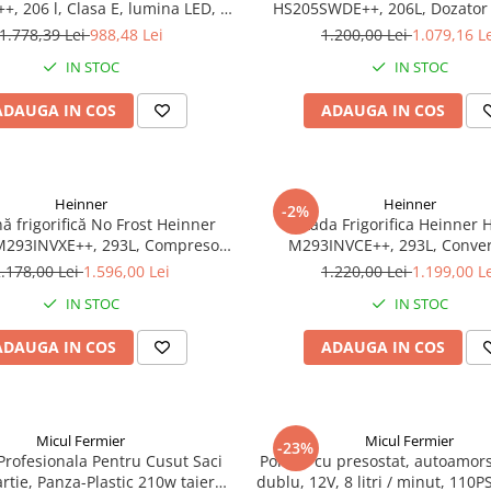
, 206 l, Clasa E, lumina LED, 3
HS205SWDE++, 206L, Dozator 
uri de sticla, H 143 cm, Inox
Clasa E, Argintiu
1.778,39 Lei
988,48 Lei
1.200,00 Lei
1.079,16 L
IN STOC
IN STOC
ADAUGA IN COS
ADAUGA IN COS
Heinner
Heinner
-2%
rifică No Frost Heinner
Lada Frigorifica Heinner 
293INVXE++, 293L, Compresor
M293INVCE++, 293L, Conver
 Clasa E, Uși Reversibile, Aspect
Frigider/Congelator, Compresor
.178,00 Lei
1.596,00 Lei
1.220,00 Lei
1.199,00 L
Inox
Clasa Energetica E, 2 Cosuri, L
IN STOC
IN STOC
Alb
ADAUGA IN COS
ADAUGA IN COS
Micul Fermier
Micul Fermier
-23%
Profesionala Pentru Cusut Saci
Pompa cu presostat, autoamors
artie, Panza-Plastic 210w taiere
dublu, 12V, 8 litri / minut, 110PS