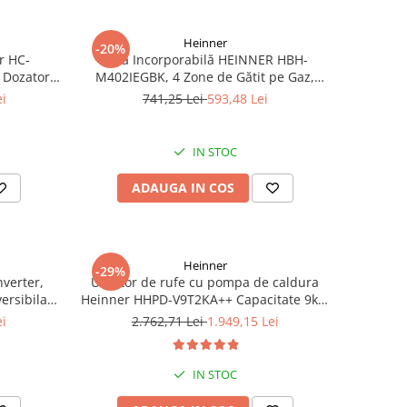
Heinner
-20%
r HC-
Plită Incorporabilă HEINNER HBH-
 Dozator
M402IEGBK, 4 Zone de Gătit pe Gaz,
nare LED,
Sticlă Neagră, Protecție împotriva
ei
741,25 Lei
593,48 Lei
rgintiu
Scurgerilor de Gaze, Panou de Control
Lateral
IN STOC
ADAUGA IN COS
Heinner
-29%
nverter,
Uscator de rufe cu pompa de caldura
ersibila,
Heinner HHPD-V9T2KA++ Capacitate 9kg,
Clasa A++, 15 programe, Display LED,
ei
2.762,71 Lei
1.949,15 Lei
Program Baby Care, Functie anti-sifonare
IN STOC