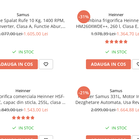
Samus
Heinner
-31%
e Spalat Rufe 10 Kg, 1400 RPM,
Combina frigorifica Heinne
nverter, Clasa A, Functie Abur,
HM260XWDE++, 260 l, Clasa E,
isplay LED, 16 Programe
apa, Control electronic, Ilumi
.077,00 Lei
1.605,00 Lei
1.978,39 Lei
1.364,70 L
Usi reversibile, H 180 cm, A
IN STOC
IN STOC
ADAUGA IN COS
ADAUGA IN COS
Heinner
Samus
-21%
gorifica comerciala Heinner HSF-
Frigider Samus 331L, Motor I
capac din sticla, 255L, clasa C,
Dezghetare Automata, Usa Rev
functionare convertibila
Alb
.849,00 Lei
1.543,00 Lei
2.099,00 Lei
1.664,88 L
gider/congelator), 1 cos, alb
IN STOC
IN STOC