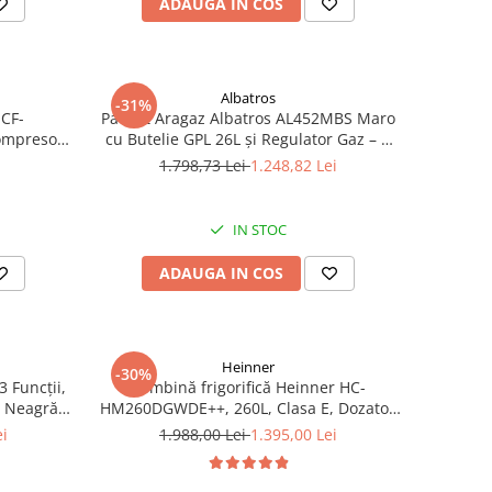
ADAUGA IN COS
Albatros
-31%
HCF-
Pachet Aragaz Albatros AL452MBS Maro
Compresor
cu Butelie GPL 26L și Regulator Gaz – 4
, Negru
Arzătoare pe Gaz, Cuptor pe Gaz,
i
1.798,73 Lei
1.248,82 Lei
Siguranță Plită + Cuptor, Geam Dublu la
Cuptor, Tava și Grătar Cuptor
IN STOC
ADAUGA IN COS
Heinner
-30%
3 Funcții,
Combină frigorifică Heinner HC-
ă Neagră –
HM260DGWDE++, 260L, Clasa E, Dozator
rățare
Apă, Control Electronic, LED, 180 cm, Gri
ei
1.988,00 Lei
1.395,00 Lei
luse
Antracit Texturat