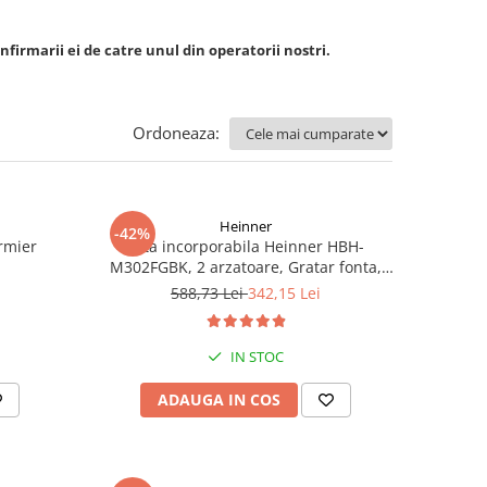
nfirmarii ei de catre unul din operatorii nostri.
Ordoneaza:
Heinner
-42%
rmier
Plita incorporabila Heinner HBH-
M302FGBK, 2 arzatoare, Gratar fonta,
Aprindere electrica, Dispozitiv de
588,73 Lei
342,15 Lei
siguranta, 30 cm, Neagra
IN STOC
ADAUGA IN COS