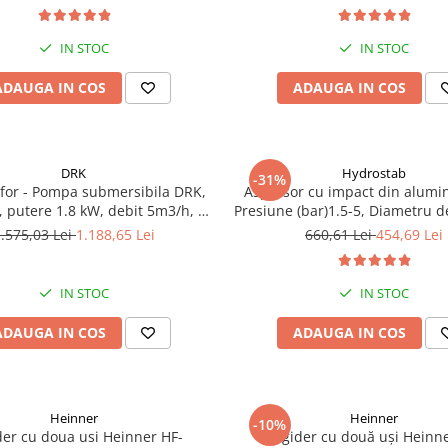
IN STOC
IN STOC
ADAUGA IN COS
ADAUGA IN COS
DRK
Hydrostab
-31%
ofor - Pompa submersibila DRK,
Aspersor cu impact din alumin
 putere 1.8 kW, debit 5m3/h, 8
Presiune (bar)1.5-5, Diametru d
e + Vas de expansiune 100 L,
(m)32-58
.575,03 Lei
1.188,65 Lei
660,61 Lei
454,69 Lei
 cai, supapa de sens, presostat,
manometru
IN STOC
IN STOC
ADAUGA IN COS
ADAUGA IN COS
Heinner
Heinner
-10%
der cu doua usi Heinner HF-
Frigider cu două uși Heinn