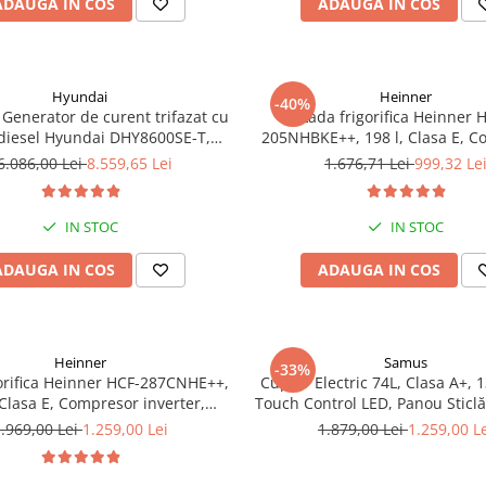
ADAUGA IN COS
ADAUGA IN COS
Hyundai
Heinner
-40%
Generator de curent trifazat cu
Lada frigorifica Heinner 
diesel Hyundai DHY8600SE-T,
205NHBKE++, 198 l, Clasa E, 
otor 12 CP, Putere maxima 7.9
inverter, Display waterproof
6.086,00 Lei
8.559,65 Lei
1.676,71 Lei
999,32 Le
iune 380 / 220 V + Automatizare
trifazata ATS12-3P
IN STOC
IN STOC
ADAUGA IN COS
ADAUGA IN COS
Heinner
Samus
-33%
orifica Heinner HCF-287CNHE++,
Cuptor Electric 74L, Clasa A+, 1
 Clasa E, Compresor inverter,
Touch Control LED, Panou Sticl
e LED, Functionalitate frigider,
Grill, Convectie 3D, Autocu
.969,00 Lei
1.259,00 Lei
1.879,00 Lei
1.259,00 L
Alb
Catalitică + Accesorii Inc