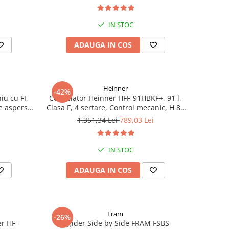
racire rapida, Clasa E, H 176.5 cm, inox
IN STOC
ADAUGA IN COS
Heinner
-42%
iu cu FI,
Congelator Heinner HFF-91HBKF+, 91 l,
e aspersie
Clasa F, 4 sertare, Control mecanic, H 85
cm, Negru
1.351,34 Lei
789,03 Lei
IN STOC
ADAUGA IN COS
Fram
-26%
er HF-
Frigider Side by Side FRAM FSBS-