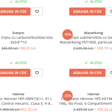
IN STOC
IN STOC
ADAUGA IN COS
ADAUGA IN COS
Everpro
Wasserkonig
-39%
a triplu cu carbune/bumbac/sita
Pompa submersibila cu to
3x3/4"*10
Wasserkonig PST1800, particul
mm, putere 1800 W, debit 175
243,00 Lei
188,00 Lei
2.635,56 Lei
1.598,79 L
inaltime refulare 11.5
IN STOC
IN STOC
ADAUGA IN COS
ADAUGA IN COS
Heinner
Heinner
-35%
or Heinner HFF-HM91SE++, 91 l,
Congelator Heinner HFF-HS19
, Control mecanic, Clasa E, H 85
194L, No Frost, 6 Compartiment
cm, Argintiu
Electronic
1.490,64 Lei
852,76 Lei
2.439,32 Lei
1.590,24 L