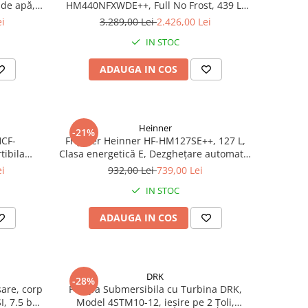
de apă,
HM440NFXWDE++, Full No Frost, 439 L,
Inverter, Dozator apă, Display Touch,
ei
3.289,00 Lei
2.426,00 Lei
Clasa E, Aspect Inox
IN STOC
ADAUGA IN COS
Heinner
-21%
HCF-
Frigider Heinner HF-HM127SE++, 127 L,
tibila
Clasa energetică E, Dezghețare automată,
 Inverter,
Control mecanic cu termostat ajustabil,
ei
932,00 Lei
739,00 Lei
umina LED,
Ușă reversibilă, LED, Argintiu
IN STOC
ADAUGA IN COS
DRK
-28%
are, corp
Pompa Submersibila cu Turbina DRK,
I, 7.5 bari
Model 4STM10-12, ieșire pe 2 Țoli,