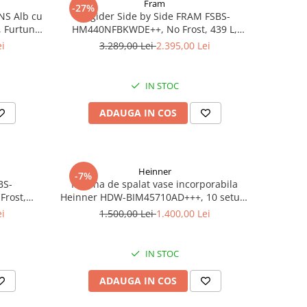
Fram
-27%
NS Alb cu
Frigider Side by Side FRAM FSBS-
 Furtun și
HM440NFBKWDE++, No Frost, 439 L,
 Cuptor pe
Dozator apă, Display Touch, Inverter,
ei
3.289,00 Lei
2.395,00 Lei
r, Geam
Clasa E, Negru
ar Cupto
IN STOC
ADAUGA IN COS
Heinner
-7%
BS-
Masina de spalat vase incorporabila
Frost,
Heinner HDW-BIM45710AD+++, 10 seturi,
ie smart,
Display LED, Auto-door opening,
ei
1.500,00 Lei
1.400,00 Lei
ida, Clasa
Aquastop, Clasa D, 45 cm
IN STOC
ADAUGA IN COS