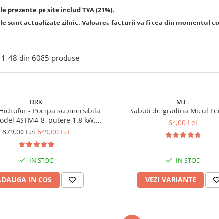
le prezente pe site includ TVA (21%).
le sunt actualizate zilnic. Valoarea facturii va fi cea din momentul co
1-
48
din
6085
produse
DRK
M.F.
Hidrofor - Pompa submersibila
Saboti de gradina Micul Fe
odel 4STM4-8, putere 1.8 kW,
64,00 Lei
5m3/h, 8 turbine + Presostat
879,00 Lei
649,00 Lei
c DRK, Model PC-58, 1kW, 220 V,
10 Bar
IN STOC
IN STOC
ADAUGA IN COS
VEZI VARIANTE