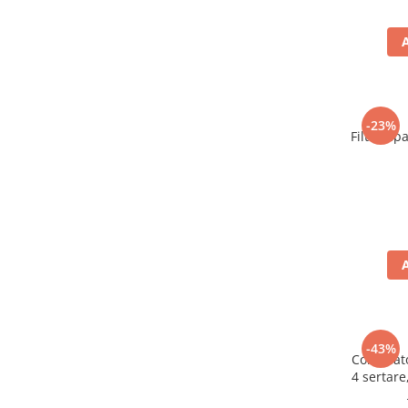
-23%
Filtru ap
-43%
Congelat
4 sertare