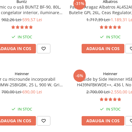
Buntz
Albatros
-31%
 mic cu o ușă BUNTZ BF-90, 80L,
Pachet Aragaz Albatros AL452A
 congelator interior, iluminare
Butelie GPL 26L, Ceas Regulator,
LED, 83 cm, Alb
2 Coliere – 4 Arzătoare pe Gaz,
902,26 Lei
599,57 Lei
1.717,39 Lei
1.189,31 L
Gaz, Siguranță Plită + Cupto
Dublu la Cuptor, Tava și Grăt
IN STOC
IN STOC
ADAUGA IN COS
ADAUGA IN COS
Heinner
Heinner
-6%
r cu microunde incorporabil
Side by Side Heinner HS
MW-25BIGBK, 25 L, 900 W, Grill,
H439NFBKWDE++, 436 l, No 
splay LCD, Sticla Neagra
Display, Dozator de apa, Funct
700,00 Lei
690,00 Lei
2.700,00 Lei
2.550,00 L
Functie congelare si racire rap
E, H 177, Negru
IN STOC
IN STOC
ADAUGA IN COS
ADAUGA IN COS