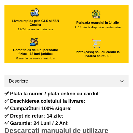
Hote Telescopice
Pistoale de impact electrice si
pneumatice
Hote Traditionale
Hote Incorporabile
Livrare rapida prin GLS si FAN
Pistoale de vopsit
Perioada returului in 14 zile
Courier
Ai 14 zile la dispozitie pentru retur
Hote Country
12-24 de ore in toata tara
Prelungitoare
Hote Insula
Polizoare electrice de banc si
Hote Cupolare
unghiulare
Garantie 24 de luni persoane
Accesorii, consumabile hote
Plata (cash) sau cu cardul la
fizice - 12 luni juridice
Rindele si freze pentru lemn
livrarea coletului
Garantie cu service autorizat
Masini de tocat carne
Redresoare auto - roboti de
Masini de carnati ( CARNATARI )
pornire
Masini de spalat vase
Suflante cu aer cald
Descriere
Masini de spalat vase incorporabile
Scari metalice
✅ Plata la curier / plata online cu cardul:
Masini de spalat vase independente
Strungurii
✅ Deschiderea coletului la livrare:
Masini de spalat rufe
Scule cu acumulator
✅ Cumpărături 100% sigure:
Masini de spalat rufe frontale
✅ Drept de retur: 14 zile:
Scule pentru electricieni
Masini de spalat rufe verticale
✅ Garantie: 24 Luni / 2 Ani:
Truse de scule
Masini de spalat rufe incorporabile
Descarcati manualul de utilizare