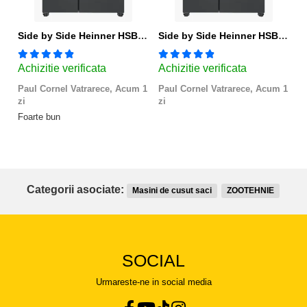
Side by Side Heinner HSBS-HM439NFINVDGWDE++, Total No Frost, Compresor Inverter, Dozator Apa, Display Touch LED, 439 L, Clasa E, Gri Antracit Texturat
Side by Side Heinner HSBS-HM439NFINVDGWDE++, Total No Frost, Compresor Inverter, Dozator Apa, Display Touch LED, 439 L, Clasa E, Gri Antracit Texturat
Achizitie verificata
Achizitie verificata
A
Paul Cornel Vatrarece,
Acum 1
Paul Cornel Vatrarece,
Acum 1
M
zi
zi
Fo
Foarte bun
Categorii asociate:
Masini de cusut saci
ZOOTEHNIE
SOCIAL
Urmareste-ne in social media