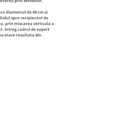
recerea prin zdrobitor.
 cu diametrul de 48 cm si
hidul spre recipientul de
u, prin miscarea verticala a
et. Intreg cadrul de suport
nea mare rezultata din