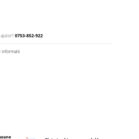
 ajutor?
0753-852-922
informatii
rsoane