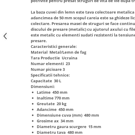
potrivite pentru presat struguri de vita de vie dupa t
Hote Telescopice
Nivela de masurat
La baza cuvei din lemn este tava colectoare metalica
Hote Traditionale
adancimea de 50 mm scopul careia este sa ghideze lic
Pistoale de impact electrice si
Hote Incorporabile
colectare. Presarea masei de struguri se face continu
pneumatice
Hote Country
discului de presare (metalic) cu ajutorul axului cu fil
Pistoale de vopsit
este metalic cu elementi sudati rezistenti la tensiu
Hote Insula
presare.
Prelungitoare
Hote Cupolare
Caracteristici generale:
Polizoare electrice de banc si
Accesorii, consumabile hote
Material Metal/Lemn de fag
Tara Productie Ucraina
unghiulare
Masini de tocat carne
Numar elementi 23
Rindele si freze pentru lemn
Masini de carnati ( CARNATARI )
Numar picioare 3
Specificatii tehnice:
Redresoare auto - roboti de
Masini de spalat vase
Capacitate 30 L
pornire
Dimensiuni:
Masini de spalat vase incorporabile
Suflante cu aer cald
Latime 450 mm
Masini de spalat vase
Inaltime 770 mm
Scari metalice
independente
Greutate 20 kg
Adancime 450 mm
Masini de spalat rufe
Strungurii
Dimensiune cuva (mm) 480 mm
Masini de spalat rufe frontale
Scule cu acumulator
Grosime ax 34 mm
Diametru gaura scurgere 15 mm
Masini de spalat rufe verticale
Scule pentru electricieni
Diametru tava 480 mm
Masini de spalat rufe incorporabile