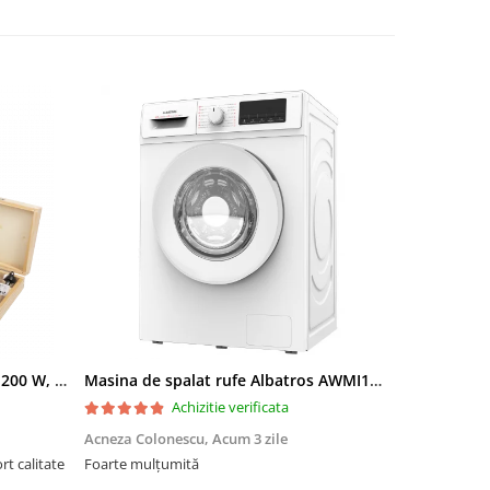
Freza lemn ProCraft POB1700, 1200 W, 2600 Rpm cu 12 freze pentru lemn incluse in pachet
Masina de spalat rufe Albatros AWMI14125 12 kg 1400 rpm Motor Inverter Clasa A 20% Spalare cu abur Alb
Achizitie verificata
Acneza Colonescu,
Acum 3 zile
Radu Floren
Foarte mulțumită
Foarte bună!