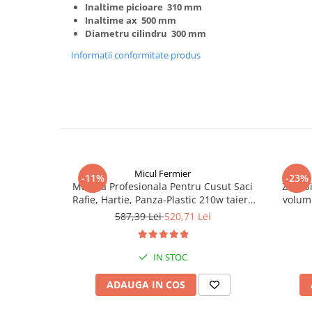
Inaltime picioare 310 mm
Truse de scule
Masini de spalat rufe cu uscator
Inaltime ax 500 mm
Truse de lipit PPR
Diametru cilindru 300 mm
Uscatoare de rufe
Ventuze cu brate pentru transport
Masini de facut paine
Informatii conformitate produs
Vibratoare beton
Pachete electrocasnice
incorporabile
Seturi oale
SANDWICH MAKER
Storcatoare de fructe
Micul Fermier
Televizoare
-11%
-23%
Masina Profesionala Pentru Cusut Saci
Zdrob
Rafie, Hartie, Panza-Plastic 210w taiere
volum 
automata, Micul Fermier GF-1681
587,39 Lei
520,71 Lei
IN STOC
ADAUGA IN COS