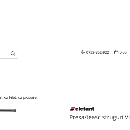
0753-852-922
0,00
, cu Filet, cu picioare
Presa/teasc struguri VI