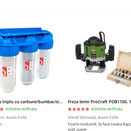
Filtru apa triplu cu carbune/bumbac/sita 3x3/4"*10
Achizitie verificata
Achizitie verificata
dor,
Acum 3 zile
Viorel Stăneață,
Acum 3 zile
 .
Foarte mulțumit, își face treaba Raport calitate
preț ,super