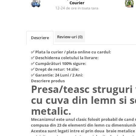
Piese si consumabile pentru
Courier
Convectoare
Fierastraie electrice
MOTOCOSITORI
12-24 de ore in toata tara
Purificatoare aer
Freze de zapada
Plantatoare + Semanatori
Radiatoare
Freze si carote
Scarificatoare
Sobe pe gaz
Generatoare
Sere si solarii
Review-uri
(0)
Tunuri de caldura
Descriere
Lampi solare
Tocatoare fan, crengi, tulpini
Ventilatoare
✅ Plata la curier / plata online cu cardul:
Ventilatoare Industriale
Masini de slefuit
✅ Deschiderea coletului la livrare:
Chiuvete bucatarie
Malaxoare
✅ Cumpărături 100% sigure:
✅ Drept de retur: 14 zile:
Deshidratoare
Macarale si electopalane
✅ Garantie: 24 Luni / 2 Ani:
Dozatoare de apa
Descriere produs
Masini de tencuit
Presa/teasc struguri 
Espressoare, cafetiere si rasnite
Masini de taiat placi ceramice /
cu cuva din lemn si s
gresie / faianta / parchet
Fiare de calcat / Mese pentru
calcat
metalic.
Masini de canelat
Forme de prajituri
Menghine
Mecanizmul este unul clasic folosit probabil de cand s
Hote
compusa din 23 de elementi din lemn cu dimensiuni
Motoare termice
Acestea sunt legati intre ei prin doua braie metalice
Hote Decorative
Motoare electrice