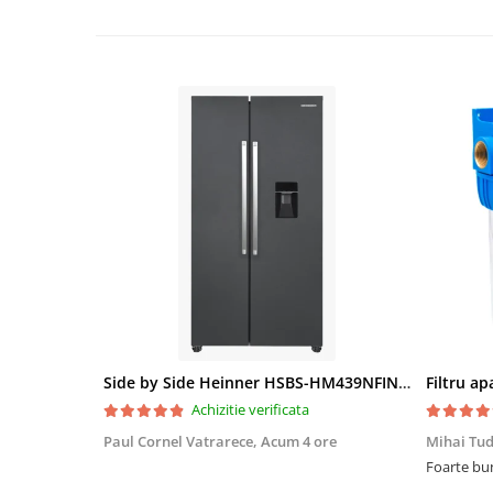
Side by Side Heinner HSBS-HM439NFINVDGWDE++, Total No Frost, Compresor Inverter, Dozator Apa, Display Touch LED, 439 L, Clasa E, Gri Antracit Texturat
Achizitie verificata
Paul Cornel Vatrarece,
Acum 4 ore
Mihai Tu
Foarte bun