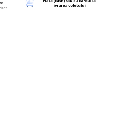
Plata (cash) sau cu cardul la
ice
livrarea coletului
rizat