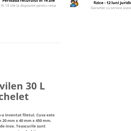
Perioada returului in 14 zile
fizice - 12 luni jurid
Ai 14 zile la dispozitie pentru retur
Garantie cu service auto
vilen 30 L
chelet
-a inventat filetul. Cuva este
le 20 mm x 40 mm x 450 mm.
 de inox. Teascurile sunt