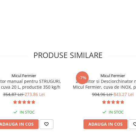
PRODUSE SIMILARE
Micul Fermier
Micul Fermier
-7%
itor manual pentru STRUGURI,
Zdrobitor si Desciorchinator
cuva 20 L, productie 350 kg/h
Micul Fermier, cuva de INOX, p
300 KG/H, GF-1437
354,87 Lei
273,86 Lei
904,96 Lei
843,27 Lei
IN STOC
IN STOC
ADAUGA IN COS
ADAUGA IN COS