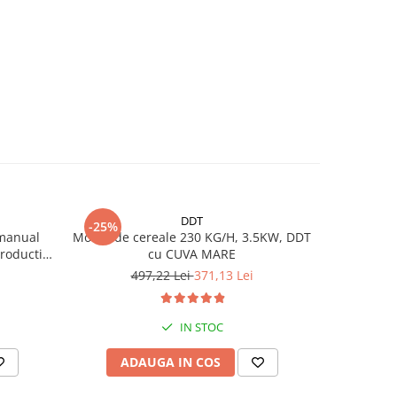
DDT
-25%
-23%
 manual
Moara de cereale 230 KG/H, 3.5KW, DDT
Moara pent
roductie
cu CUVA MARE
stiuleti
497,22 Lei
371,13 Lei
6
IN STOC
ADAUGA IN COS
AD