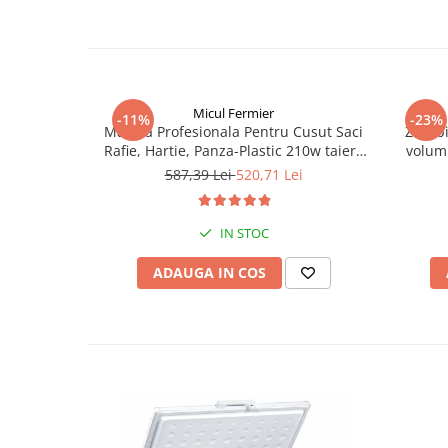
Micul Fermier
-11%
-23%
Masina Profesionala Pentru Cusut Saci
Zdrob
Rafie, Hartie, Panza-Plastic 210w taiere
volum 
automata, Micul Fermier GF-1681
587,39 Lei
520,71 Lei
IN STOC
ADAUGA IN COS