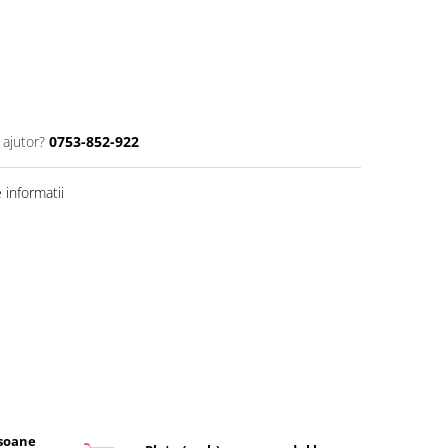
 ajutor?
0753-852-922
informatii
rsoane