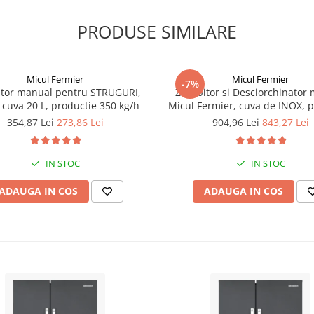
PRODUSE SIMILARE
Micul Fermier
Micul Fermier
-7%
itor manual pentru STRUGURI,
Zdrobitor si Desciorchinator
cuva 20 L, productie 350 kg/h
Micul Fermier, cuva de INOX, p
300 KG/H, GF-1437
354,87 Lei
273,86 Lei
904,96 Lei
843,27 Lei
IN STOC
IN STOC
ADAUGA IN COS
ADAUGA IN COS