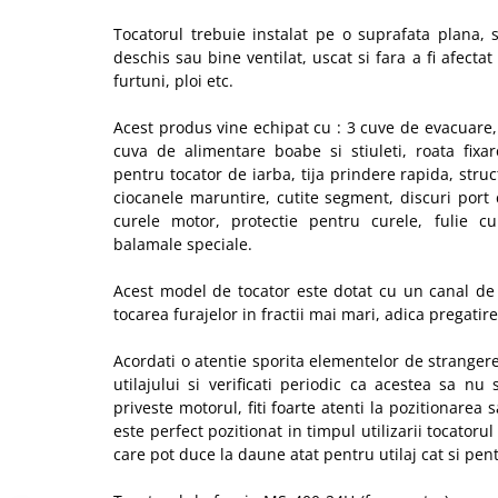
Hote Telescopice
Nivela de masurat
Tocatorul trebuie instalat pe o suprafata plana, s
Hote Traditionale
deschis sau bine ventilat, uscat si fara a fi afe
Pistoale de impact electrice si
Hote Incorporabile
furtuni, ploi etc.
pneumatice
Hote Country
Pistoale de vopsit
Acest produs vine echipat cu : 3 cuve de evacuare
Hote Insula
cuva de alimentare boabe si stiuleti, roata fixa
Prelungitoare
Hote Cupolare
pentru tocator de iarba, tija prindere rapida, struc
Polizoare electrice de banc si
Accesorii, consumabile hote
ciocanele maruntire, cutite segment, discuri port 
unghiulare
curele motor, protectie pentru curele, fulie 
Masini de tocat carne
balamale speciale.
Rindele si freze pentru lemn
Masini de carnati ( CARNATARI )
Redresoare auto - roboti de
Masini de spalat vase
Acest model de tocator este dotat cu un canal de 
pornire
tocarea furajelor in fractii mai mari, adica pregatir
Masini de spalat vase incorporabile
Suflante cu aer cald
Masini de spalat vase
Acordati o atentie sporita elementelor de strangere 
Scari metalice
independente
utilajului si verificati periodic ca acestea sa nu
Masini de spalat rufe
priveste motorul, fiti foarte atenti la pozitionarea 
Strungurii
este perfect pozitionat in timpul utilizarii tocatoru
Masini de spalat rufe frontale
Scule cu acumulator
care pot duce la daune atat pentru utilaj cat si pent
Masini de spalat rufe verticale
Scule pentru electricieni
Masini de spalat rufe incorporabile