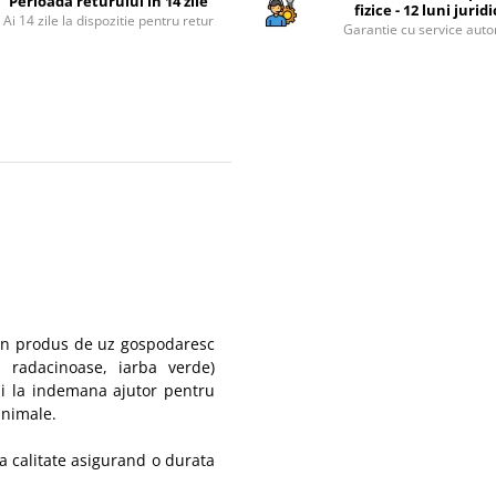
Perioada returului in 14 zile
fizice - 12 luni jurid
Ai 14 zile la dispozitie pentru retur
Garantie cu service auto
 un produs de uz gospodaresc
e, radacinoase, iarba verde)
mai la indemana ajutor pentru
animale.
ta calitate asigurand o durata