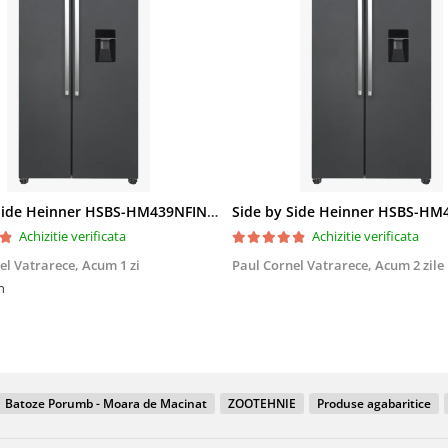
Side by Side Heinner HSBS-HM439NFINVDGWDE++, Total No Frost, Compresor Inverter, Dozator Apa, Display Touch LED, 439 L, Clasa E, Gri Antracit Texturat
Achizitie verificata
Achizitie verificata
el Vatrarece,
Acum 1 zi
Paul Cornel Vatrarece,
Acum 2 zile
n
Batoze Porumb - Moara de Macinat
ZOOTEHNIE
Produse agabaritice