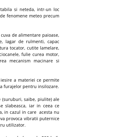
tabila si neteda, intr-un loc
ctat de fenomene meteo precum
, cuva de alimentare paioase,
re, lagar de rulmenti, capac
tura tocator, cutite lamelare,
ciocanele, fulie curea motor,
curea mecanism macinare si
iesire a materiei ce permite
ea furajelor pentru insilozare.
(suruburi, saibe, piulite) ale
 se slabeasca, iar in ceea ce
sa, in cazul in care acesta nu
l va provoca vibratii puternice
ru utilizator.