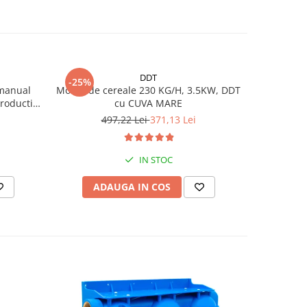
DDT
-25%
-23%
 manual
Moara de cereale 230 KG/H, 3.5KW, DDT
Moara pent
roductie
cu CUVA MARE
stiuleti
497,22 Lei
371,13 Lei
6
IN STOC
ADAUGA IN COS
AD