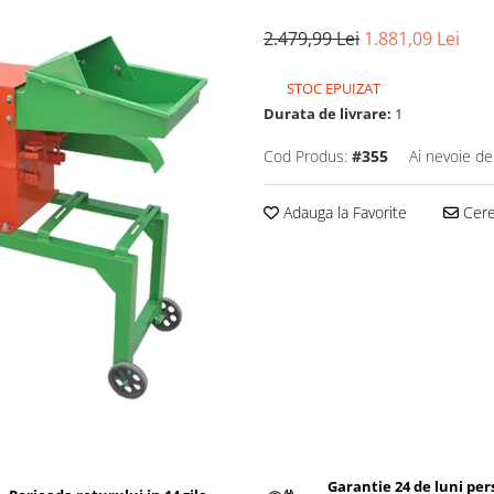
2.479,99 Lei
1.881,09 Lei
STOC EPUIZAT
Durata de livrare:
1
Cod Produs:
#355
Ai nevoie de
Adauga la Favorite
Cere 
Garantie 24 de luni pe