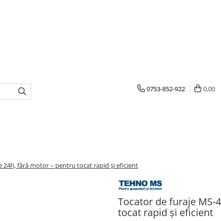
0753-852-922
0,00
 24h, fără motor – pentru tocat rapid și eficient
Tocator de furaje MS-4
tocat rapid și eficient