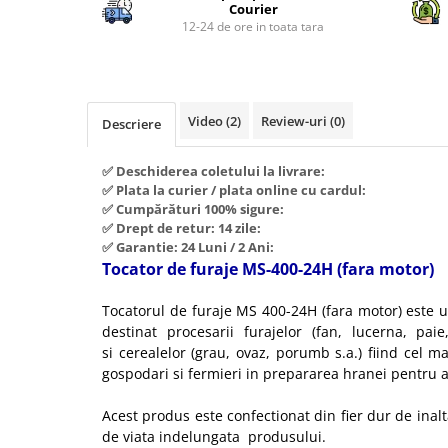
Piese si consumabile pentru
Courier
Convectoare
Fierastraie electrice
MOTOCOSITORI
12-24 de ore in toata tara
Purificatoare aer
Freze de zapada
Plantatoare + Semanatori
Radiatoare
Freze si carote
Scarificatoare
Sobe pe gaz
Generatoare
Sere si solarii
Video
(2)
Review-uri
(0)
Tunuri de caldura
Descriere
Lampi solare
Tocatoare fan, crengi, tulpini
Ventilatoare
✅ Deschiderea coletului la livrare:
Ventilatoare Industriale
Masini de slefuit
✅ Plata la curier / plata online cu cardul:
Chiuvete bucatarie
Malaxoare
✅ Cumpărături 100% sigure:
✅ Drept de retur: 14 zile:
Deshidratoare
Macarale si electopalane
✅ Garantie: 24 Luni / 2 Ani:
Dozatoare de apa
Tocator de furaje MS-400-24H (fara motor)
Masini de tencuit
Espressoare, cafetiere si rasnite
Masini de taiat placi ceramice /
Tocatorul de furaje MS 400-24H (fara motor) este
gresie / faianta / parchet
Fiare de calcat / Mese pentru
destinat procesarii furajelor (fan, lucerna, pai
calcat
si cerealelor (grau, ovaz, porumb s.a.) fiind cel 
Masini de canelat
gospodari si fermieri in prepararea hranei pentru 
Forme de prajituri
Menghine
Hote
Motoare termice
Acest produs este confectionat din fier dur de inal
de viata indelungata produsului.
Hote Decorative
Motoare electrice