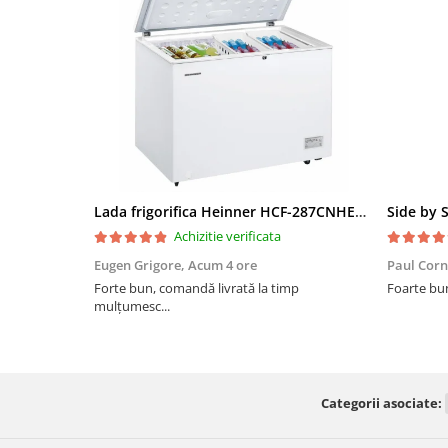
Lada frigorifica Heinner HCF-287CNHE++, 287 l, Clasa E, Compresor inverter, Iluminare LED, Functionalitate frigider, Alb
Achizitie verificata
Eugen Grigore,
Acum 4 ore
Paul Corn
Forte bun, comandă livrată la timp
Foarte bu
mulțumesc...
Categorii asociate: