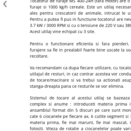
Tocatorul de furaje MS 400-24H (fara motor) are o
Truse de scule
furaje si 1000 kg/h cereale. Este un utilaj neces
Masini de spalat rufe cu uscator
Truse de lipit PPR
ales pentru crescatorii de animale, intrucat le 
Uscatoare de rufe
Pentru a putea fi pus in functiune tocatorul are n
Ventuze cu brate pentru transport
Masini de facut paine
3.7 kW / 3000 RPM si cu o tensiune de 220 V sau 380
Vibratoare beton
Acest utilaj vine echipat cu 3 site.
Pachete electrocasnice
incorporabile
Pentru o functionare eficienta si fara pierderi
Seturi oale
furajere sa fie in prealabil foarte bine uscate la 
SANDWICH MAKER
recoltare.
Storcatoare de fructe
Va recomandam ca dupa fiecare utilizare, cu tocator
Televizoare
utilajul de resturi, in caz contrar acestea vor con
de tocare/macinare si va trebui sa actionati asup
stanga-dreapta pana ce resturile se vor elimina.
Sistemul de tocare al acestui utilaj se bazeaz
complex si anume : introduceti materia prima i
ansamblul format din 5 discuri pe care sunt mont
cate 6 ciocanele pe fiecare ax, 6 cutite segment si 
materia prima, fie mai marunt, fie mai mascat, i
folositi. Viteza de rotatie a ciocanelelor poate va