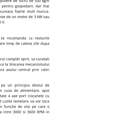
 putere de lucru de 500 kg/h
ar pentru gospodarii, dar mai
usureaza foarte mult munca.
evoie de un motor de 3 kW sau
 V.
, se recomanda ca resturile
soare timp de cateva zile dupa
ul complet oprit, sa curatati
duce la blocarea mecanismului
ra axului central prin rotiri
a pe un principiu destul de
n cuva de alimentare, apoi
ate 4 axe port ciocanele cu
3 cutite lamelare, va vor toca
n functie de sita pe care o
ria intre 3000 si 3600 RPM in