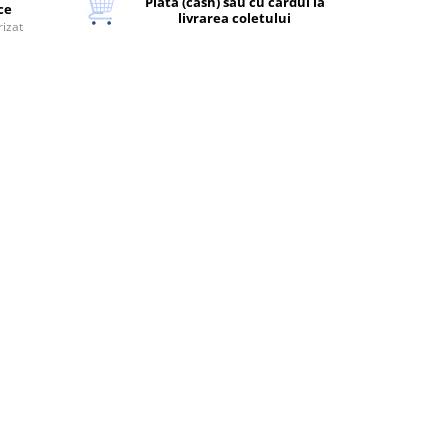
Plata (cash) sau cu cardul la
ice
livrarea coletului
rizat