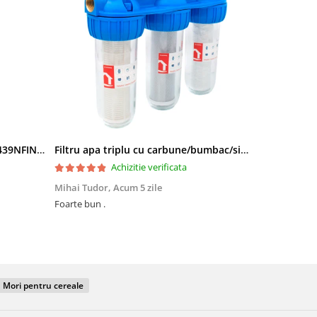
Side by Side Heinner HSBS-HM439NFINVDGWDE++, Total No Frost, Compresor Inverter, Dozator Apa, Display Touch LED, 439 L, Clasa E, Gri Antracit Texturat
Filtru apa triplu cu carbune/bumbac/sita 3x3/4"*10
Achizitie verificata
Mihai Tudor,
Acum 5 zile
Viorel Stăne
Foarte bun .
Foarte mulțumit, își face treaba Rap
preț ,super
Mori pentru cereale