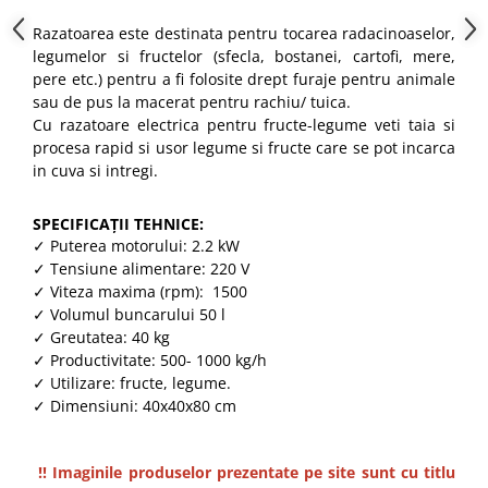
Truse de scule
Masini de spalat rufe cu uscator
Razatoarea este destinata pentru tocarea radacinoaselor,
Truse de lipit PPR
legumelor si fructelor (sfecla, bostanei, cartofi, mere,
Uscatoare de rufe
pere etc.) pentru a fi folosite drept furaje pentru animale
Ventuze cu brate pentru transport
Masini de facut paine
sau de pus la macerat pentru rachiu/ tuica.
Vibratoare beton
Pachete electrocasnice
Cu razatoare electrica pentru fructe-legume veti taia si
incorporabile
procesa rapid si usor legume si fructe care se pot incarca
in cuva si intregi.
Seturi oale
SANDWICH MAKER
SPECIFICAȚII TEHNICE:
Storcatoare de fructe
✓ Puterea motorului: 2.2 kW
✓ Tensiune alimentare: 220 V
Televizoare
✓ Viteza maxima (rpm): 1500
✓ Volumul buncarului 50 l
✓ Greutatea: 40 kg
✓ Productivitate: 500- 1000 kg/h
✓ Utilizare: fructe, legume.
✓ Dimensiuni: 40x40x80 cm
!! Imaginile produselor prezentate pe site sunt cu titlu