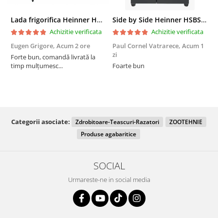
Lada frigorifica Heinner HCF-287CNHE++, 287 l, Clasa E, Compresor inverter, Iluminare LED, Functionalitate frigider, Alb
Side by Side Heinner HSBS-HM439NFINVDGWDE++, Total No Frost, Compresor Inverter, Dozator Apa, Display Touch LED, 439 L, Clasa E, Gri Antracit Texturat
Achizitie verificata
Achizitie verificata
Eugen Grigore,
Acum 2 ore
Paul Cornel Vatrarece,
Acum 1
P
zi
z
Forte bun, comandă livrată la
timp mulțumesc...
Foarte bun
Categorii asociate:
Zdrobitoare-Teascuri-Razatori
ZOOTEHNIE
Produse agabaritice
SOCIAL
Urmareste-ne in social media