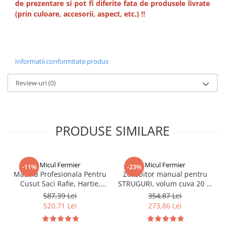
de prezentare si pot fi diferite fata de produsele livrate
(prin culoare, accesorii, aspect, etc.) !!
Informatii conformitate produs
Review-uri
(0)
PRODUSE SIMILARE
Micul Fermier
Micul Fermier
-11%
-23%
Masina Profesionala Pentru
Zdrobitor manual pentru
Cusut Saci Rafie, Hartie,
STRUGURI, volum cuva 20 L,
Panza-Plastic 210w taiere
productie 350 kg/h
587,39 Lei
354,87 Lei
automata, Micul Fermier
520,71 Lei
273,86 Lei
GF-1681