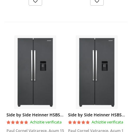
Side by Side Heinner HSBS-HM439NFINVDGWDE++, Total No Frost, Compresor Inverter, Dozator Apa, Display Touch LED, 439 L, Clasa E, Gri Antracit Texturat
Side by Side Heinner HSBS-HM439NFINVDGWDE++, Total No Frost, Compresor Inverter, Dozator Apa, Display Touch LED, 439 L, Clasa E, Gri Antracit Texturat
Achizitie verificata
Achizitie verificata
Paul Cornel Vatrarece,
Acum 15
Paul Cornel Vatrarece,
Acum 1
M