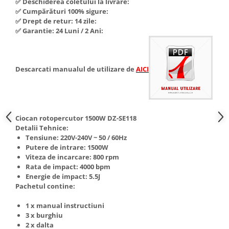
✅ Deschiderea coletului la livrare:
Hote Telescopice
✅ Cumpărături 100% sigure:
Nivela de masurat
✅ Drept de retur: 14 zile:
Hote Traditionale
✅ Garantie: 24 Luni / 2 Ani:
Pistoale de impact electrice si
Hote Incorporabile
pneumatice
Hote Country
Pistoale de vopsit
Hote Insula
Descarcati manualul de utilizare de
AICI
Prelungitoare
Hote Cupolare
Polizoare electrice de banc si
Accesorii, consumabile hote
unghiulare
Masini de tocat carne
Rindele si freze pentru lemn
Masini de carnati ( CARNATARI )
Ciocan rotopercutor 1500W DZ-SE118
Detalii Tehnice:
Redresoare auto - roboti de
Masini de spalat vase
Tensiune: 220V-240V ~ 50 / 60Hz
pornire
Putere de intrare: 1500W
Masini de spalat vase incorporabile
Suflante cu aer cald
Viteza de incarcare: 800 rpm
Masini de spalat vase
Rata de impact: 4000 bpm
Scari metalice
independente
Energie de impact: 5.5J
Pachetul contine:
Masini de spalat rufe
Strungurii
Masini de spalat rufe frontale
Scule cu acumulator
1 x manual instructiuni
3 x burghiu
Masini de spalat rufe verticale
Scule pentru electricieni
2 x dalta
Masini de spalat rufe incorporabile