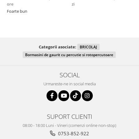
ore
zi
F
Foarte bun
Categorii asociate:
BRICOLAJ
Bormasini de gaurit cu percutie si rotopercutoare
SOCIAL
Urmareste-ne in social media
SUPORT CLIENTI
08:00 - 18:00 Luni - Vineri (comenzi online non-stop)
0753-852-922