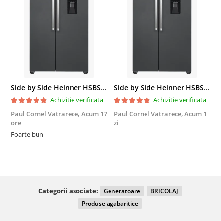
Side by Side Heinner HSBS-HM439NFINVDGWDE++, Total No Frost, Compresor Inverter, Dozator Apa, Display Touch LED, 439 L, Clasa E, Gri Antracit Texturat
Side by Side Heinner HSBS-HM439NFINVDGWDE++, Total No Frost, Compresor Inverter, Dozator Apa, Display Touch LED, 439 L, Clasa E, Gri Antracit Texturat
Achizitie verificata
Achizitie verificata
Paul Cornel Vatrarece,
Acum 17
Paul Cornel Vatrarece,
Acum 1
M
ore
zi
F
Foarte bun
Categorii asociate:
Generatoare
BRICOLAJ
Produse agabaritice