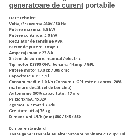
generatoare de curent
portabile
Hote Telescopice
Nivela de masurat
Hote Traditionale
Date tehnice:
Pistoale de impact electrice si
Hote Incorporabile
Voltaj/Frecventa 230V / 50 Hz
pneumatice
Hote Country
Putere maxima: 5.5 kW
Pistoale de vopsit
Putere continua: 5.0 kW
Hote Insula
Regulator de tensiune AVR
Prelungitoare
Hote Cupolare
Factor de putere, cosφ: 1
Amperaj (max.): 23,8 A
Polizoare electrice de banc si
Accesorii, consumabile hote
Sistem de pornire: manual / electric
unghiulare
Masini de tocat carne
Tip motor KS390 OHV, benzina 4-timpi / GPL
Rindele si freze pentru lemn
Putere motor 13,0 cp / 389 cmc
Masini de carnati ( CARNATARI )
Capacitate ulei: 1,1 l
Redresoare auto - roboti de
Masini de spalat vase
Consum mediu: 1,0 l/h (Consumul GPL este cu aprox. 20%
pornire
mai mare decât cel de benzina)
Masini de spalat vase incorporabile
Autonomie (50% capacitate): 17 ore
Suflante cu aer cald
Masini de spalat vase
Prize: 1x16A, 1x32A
Scari metalice
independente
Zgomot la 7 metri 73 dB
Greutate utilaj 76 kg
Masini de spalat rufe
Strungurii
Dimensiuni L/l/h (mm) 680 / 545 / 550
Masini de spalat rufe frontale
Scule cu acumulator
Echipare standard:
Masini de spalat rufe verticale
Scule pentru electricieni
Toate generatoarele au alternatoare bobinate cu cupru si
Masini de spalat rufe incorporabile