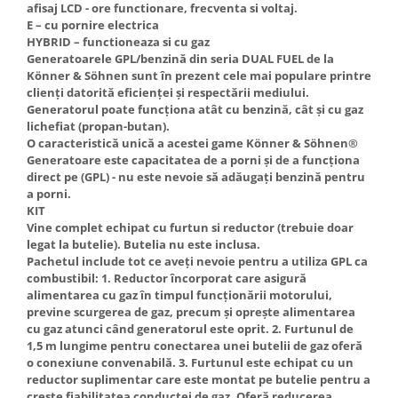
afisaj LCD - ore functionare, frecventa si voltaj.
Truse de scule
Masini de spalat rufe cu uscator
E – cu pornire electrica
Truse de lipit PPR
HYBRID – functioneaza si cu gaz
Uscatoare de rufe
Generatoarele GPL/benzină din seria DUAL FUEL de la
Ventuze cu brate pentru transport
Masini de facut paine
Könner & Söhnen sunt în prezent cele mai populare printre
clienți datorită eficienței și respectării mediului.
Vibratoare beton
Pachete electrocasnice
Generatorul poate funcționa atât cu benzină, cât și cu gaz
incorporabile
lichefiat (propan-butan).
Seturi oale
O caracteristică unică a acestei game Könner & Söhnen®
Generatoare este capacitatea de a porni și de a funcționa
SANDWICH MAKER
direct pe (GPL) - nu este nevoie să adăugați benzină pentru
a porni.
Storcatoare de fructe
KIT
Televizoare
Vine complet echipat cu furtun si reductor (trebuie doar
legat la butelie). Butelia nu este inclusa.
Pachetul include tot ce aveți nevoie pentru a utiliza GPL ca
combustibil: 1. Reductor încorporat care asigură
alimentarea cu gaz în timpul funcționării motorului,
previne scurgerea de gaz, precum și oprește alimentarea
cu gaz atunci când generatorul este oprit. 2. Furtunul de
1,5 m lungime pentru conectarea unei butelii de gaz oferă
o conexiune convenabilă. 3. Furtunul este echipat cu un
reductor suplimentar care este montat pe butelie pentru a
crește fiabilitatea conductei de gaz. Oferă reducerea