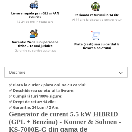
Piese si consumabile pentru
Convectoare
Fierastraie electrice
MOTOCOSITORI
Livrare rapida prin GLS si FAN
Purificatoare aer
Perioada returului in 14 zile
Freze de zapada
Plantatoare + Semanatori
Courier
Ai 14 zile la dispozitie pentru retur
Radiatoare
12-24 de ore in toata tara
Freze si carote
Scarificatoare
Sobe pe gaz
Generatoare
Sere si solarii
Tunuri de caldura
Garantie 24 de luni persoane
Lampi solare
Tocatoare fan, crengi, tulpini
Ventilatoare
Plata (cash) sau cu cardul la
fizice - 12 luni juridice
livrarea coletului
Garantie cu service autorizat
Ventilatoare Industriale
Masini de slefuit
Chiuvete bucatarie
Malaxoare
Deshidratoare
Macarale si electopalane
Descriere
Dozatoare de apa
Masini de tencuit
✅ Plata la curier / plata online cu cardul:
Espressoare, cafetiere si rasnite
Masini de taiat placi ceramice /
✅ Deschiderea coletului la livrare:
gresie / faianta / parchet
✅ Cumpărături 100% sigure:
Fiare de calcat / Mese pentru
✅ Drept de retur: 14 zile:
calcat
Masini de canelat
✅ Garantie: 24 Luni / 2 Ani:
Forme de prajituri
Generator de curent 5.5 kW HIBRID
Menghine
Hote
(GPL + Benzina) - Konner & Sohnen -
Motoare termice
din gama de
KS-7000E-G
Hote Decorative
Motoare electrice