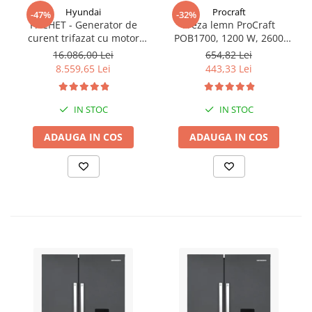
Hyundai
Procraft
-47%
-32%
PACHET - Generator de
Freza lemn ProCraft
curent trifazat cu motor
POB1700, 1200 W, 2600
diesel Hyundai DHY8600SE-
Rpm cu 12 freze pentru
16.086,00 Lei
654,82 Lei
T, putere motor 12 CP,
lemn incluse in pachet
8.559,65 Lei
443,33 Lei
Putere maxima 7.9 kVA,
tensiune 380 / 220 V +
Automatizare trifazata
IN STOC
IN STOC
ATS12-3P
ADAUGA IN COS
ADAUGA IN COS