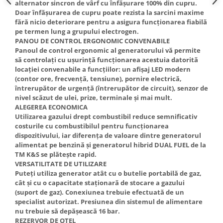
alternator sincron de vârf cu înfășurare 100% din cupru.
Doar înfășurarea de cupru poate rezista la sarcini maxime
fără nicio deteriorare pentru a asigura funcționarea fiabilă
pe termen lung a grupului electrogen.
PANOU DE CONTROL ERGONOMIC CONVENABILE
Panoul de control ergonomic al generatorului vă permite
să controlați cu ușurință funcționarea acestuia datorită
locației convenabile a funcțiilor: un afișaj LED modern
(contor ore, frecvență, tensiune), pornire electrică,
întrerupător de urgență (întrerupător de circuit), senzor de
nivel scăzut de ulei, prize, terminale și mai mult.
ALEGEREA ECONOMICA
Utilizarea gazului drept combustibil reduce semnificativ
costurile cu combustibilul pentru funcționarea
dispozitivului, iar diferența de valoare dintre generatorul
alimentat pe benzină și generatorul hibrid DUAL FUEL de la
TM K&S se plătește rapid.
VERSATILITATE DE UTILIZARE
Puteți utiliza generator atât cu o butelie portabilă de gaz,
cât și cu o capacitate staționară de stocare a gazului
(suport de gaz). Conexiunea trebuie efectuată de un
specialist autorizat. Presiunea din sistemul de alimentare
nu trebuie să depășească 16 bar.
REZERVOR DE OȚEL