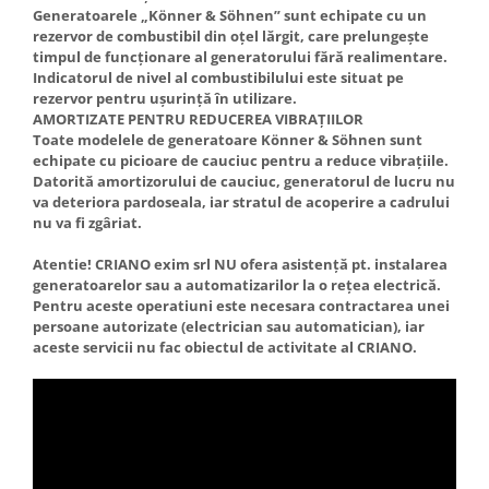
Generatoarele „Könner & Söhnen” sunt echipate cu un
rezervor de combustibil din oțel lărgit, care prelungește
timpul de funcționare al generatorului fără realimentare.
Indicatorul de nivel al combustibilului este situat pe
rezervor pentru ușurință în utilizare.
AMORTIZATE PENTRU REDUCEREA VIBRAȚIILOR
Toate modelele de generatoare Könner & Söhnen sunt
echipate cu picioare de cauciuc pentru a reduce vibrațiile.
Datorită amortizorului de cauciuc, generatorul de lucru nu
va deteriora pardoseala, iar stratul de acoperire a cadrului
nu va fi zgâriat.
Atentie! CRIANO exim srl NU ofera asistență pt. instalarea
generatoarelor sau a automatizarilor la o rețea electrică.
Pentru aceste operatiuni este necesara contractarea unei
persoane autorizate (electrician sau automatician), iar
aceste servicii nu fac obiectul de activitate al CRIANO.