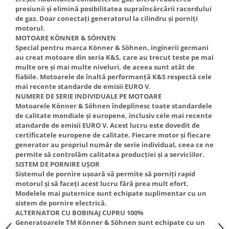
presiunii și elimină posibilitatea supraîncărcării racordului
de gaz. Doar conectați generatorul la cilindru și porniți
motorul.
MOTOARE KÖNNER & SÖHNEN
Special pentru marca Könner & Söhnen, inginerii germani
au creat motoare din seria K&S, care au trecut teste pe mai
multe ore și mai multe niveluri, de aceea sunt atât de
fiabile. Motoarele de înaltă performanță K&S respectă cele
mai recente standarde de emisii EURO V.
NUMERE DE SERIE INDIVIDUALE PE MOTOARE
Motoarele Könner & Söhnen îndeplinesc toate standardele
de calitate mondiale și europene, inclusiv cele mai recente
standarde de emisii EURO V. Acest lucru este dovedit de
certificatele europene de calitate. Fiecare motor și fiecare
generator au propriul număr de serie individual, ceea ce ne
permite să controlăm calitatea producției și a serviciilor.
SISTEM DE PORNIRE UȘOR
Sistemul de pornire ușoară vă permite să porniți rapid
motorul și să faceți acest lucru fără prea mult efort.
Modelele mai puternice sunt echipate suplimentar cu un
sistem de pornire electrică.
ALTERNATOR CU BOBINAJ CUPRU 100%
Generatoarele TM Könner & Söhnen sunt echipate cu un