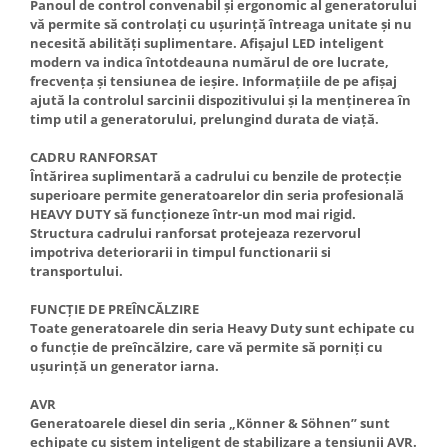
Panoul de control convenabil și ergonomic al generatorului
vă permite să controlați cu ușurință întreaga unitate și nu
necesită abilități suplimentare. Afișajul LED inteligent
modern va indica întotdeauna numărul de ore lucrate,
frecvența și tensiunea de ieșire. Informațiile de pe afișaj
ajută la controlul sarcinii dispozitivului și la menținerea în
timp util a generatorului, prelungind durata de viață.
CADRU RANFORSAT
Întărirea suplimentară a cadrului cu benzile de protecție
superioare permite generatoarelor din seria profesională
HEAVY DUTY să funcționeze într-un mod mai rigid.
Structura cadrului ranforsat protejeaza rezervorul
impotriva deteriorarii in timpul functionarii si
transportului.
FUNCȚIE DE PREÎNCĂLZIRE
Toate generatoarele din seria Heavy Duty sunt echipate cu
o funcție de preîncălzire, care vă permite să porniți cu
ușurință un generator iarna.
AVR
Generatoarele diesel din seria „Könner & Söhnen” sunt
echipate cu sistem inteligent de stabilizare a tensiunii AVR.