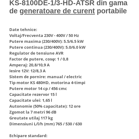
KS-8100DE-1/3-HD-ATSR din gama
Hote Telescopice
Nivela de masurat
de
generatoare de curent
portabile
Hote Traditionale
Pistoale de impact electrice si
Hote Incorporabile
pneumatice
Date tehnice:
Hote Country
Pistoale de vopsit
Voltaj/Frecventa 230V - 400V / 50 Hz
Hote Insula
Putere maxima (230/400V): 5.5/6.5 kW
Prelungitoare
Hote Cupolare
Putere continua (230/400V): 5.0/6.0 kW
Regulator de tensiune AVR
Polizoare electrice de banc si
Accesorii, consumabile hote
Factor de putere, cosφ: 1 / 0,8
unghiulare
Masini de tocat carne
Amperaj: 20,8/10,9 A
Rindele si freze pentru lemn
Iesire 12V: 12/8,3 A
Masini de carnati ( CARNATARI )
Sistem de pornire: manual / electric
Redresoare auto - roboti de
Masini de spalat vase
Tip motor KS 480HD, motorina 4-timpi
pornire
Putere motor 14 cp / 456 cmc
Masini de spalat vase incorporabile
Capacitate rezervor 15 l
Suflante cu aer cald
Masini de spalat vase
Capacitate ulei: 1,65 l
Scari metalice
independente
Autonomie (50% capacitate): 12 ore
Zgomot la 7 metri 96 dB
Masini de spalat rufe
Strungurii
Greutate utilaj 117 kg
Masini de spalat rufe frontale
Dimensiuni L/l/h (mm) 765 / 530 / 630
Scule cu acumulator
Masini de spalat rufe verticale
Scule pentru electricieni
Echipare standard:
Masini de spalat rufe incorporabile