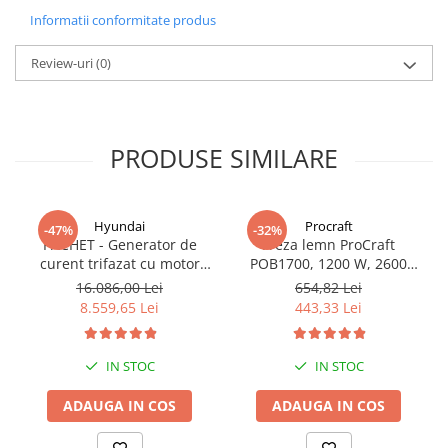
Informatii conformitate produs
Review-uri
(0)
PRODUSE SIMILARE
Hyundai
Procraft
-47%
-32%
PACHET - Generator de
Freza lemn ProCraft
curent trifazat cu motor
POB1700, 1200 W, 2600
diesel Hyundai DHY8600SE-
Rpm cu 12 freze pentru
16.086,00 Lei
654,82 Lei
T, putere motor 12 CP,
lemn incluse in pachet
8.559,65 Lei
443,33 Lei
Putere maxima 7.9 kVA,
tensiune 380 / 220 V +
Automatizare trifazata
IN STOC
IN STOC
ATS12-3P
ADAUGA IN COS
ADAUGA IN COS