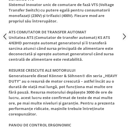
Sistemul inovator unic de comutare de fază VTS (Voltage
Transfer Switch) cu putere egală pentru consumatorii
monofazați (230V) și trifazici (400V). Fiecare mod are
propriul său întrerupător.
ATS COMUTATOR DE TRANSFER AUTOMAT
Unitatea ATS (Comutator de transfer automat) KS ATS
4/63HD pornește automat generatorul și îi transferă
sarcina atunci când sursa principală de alimentare este
deconectată și oprește automat generatorul când sursa
centrală de alimentare este restabilită.
RESURSE CRESCUTE ALE MOTORULUI
Generatoarele diesel Könner & Söhnen® din seria „HEAVY
DUTY” au o resursă de motor crescută – astfel încât au o
durată de viață mai lungă, pot funcționa mai multe ore
fără pauză. Resursa motorului depășește 3000 de ore de
lucru, acest lucru este confirmat de teste de mai multe
ore, pe mai multe niveluri și garanție. Pentru a prezenta
performanțe ridicate, mașinile trebuie întreținute
corespunzător.
PANOU DE CONTROL ERGONOMIC