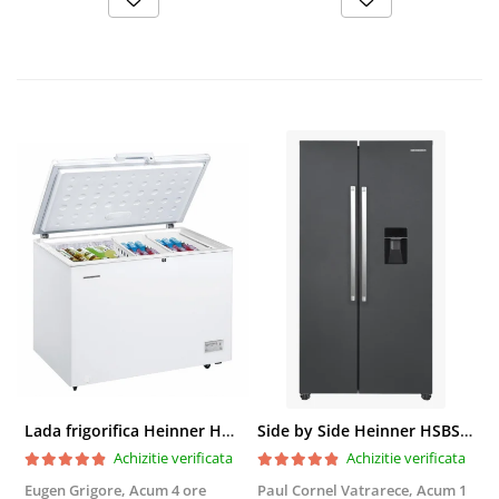
Lada frigorifica Heinner HCF-287CNHE++, 287 l, Clasa E, Compresor inverter, Iluminare LED, Functionalitate frigider, Alb
Side by Side Heinner HSBS-HM439NFINVDGWDE++, Total No Frost, Compresor Inverter, Dozator Apa, Display Touch LED, 439 L, Clasa E, Gri Antracit Texturat
Achizitie verificata
Achizitie verificata
Eugen Grigore,
Acum 4 ore
Paul Cornel Vatrarece,
Acum 1
P