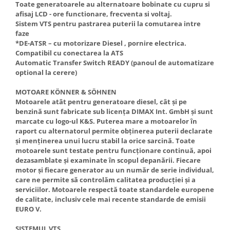
Toate generatoarele au alternatoare bobinate cu cupru si
Truse de scule
Masini de spalat rufe cu uscator
afisaj LCD - ore functionare, frecventa si voltaj.
Truse de lipit PPR
Sistem VTS pentru pastrarea puterii la comutarea intre
Uscatoare de rufe
faze
Ventuze cu brate pentru transport
Masini de facut paine
*DE-ATSR – cu motorizare Diesel , pornire electrica.
Compatibil cu conectarea la ATS
Vibratoare beton
Pachete electrocasnice
Automatic Transfer Switch READY (panoul de automatizare
incorporabile
optional la cerere)
Seturi oale
MOTOARE KÖNNER & SÖHNEN
SANDWICH MAKER
Motoarele atât pentru generatoare diesel, cât și pe
benzină sunt fabricate sub licența DIMAX Int. GmbH și sunt
Storcatoare de fructe
marcate cu logo-ul K&S. Puterea mare a motoarelor în
Televizoare
raport cu alternatorul permite obținerea puterii declarate
și menținerea unui lucru stabil la orice sarcină. Toate
motoarele sunt testate pentru funcționare continuă, apoi
dezasamblate și examinate în scopul depanării. Fiecare
motor și fiecare generator au un număr de serie individual,
care ne permite să controlăm calitatea producției și a
serviciilor. Motoarele respectă toate standardele europene
de calitate, inclusiv cele mai recente standarde de emisii
EURO V.
SISTEMUL VTS