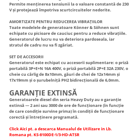
Permite menținerea tensiunii la o valoare constantă de 230
V și protejează împotriva scurtcircuitelor nedorite.
AMORTIZATE PENTRU REDUCEREA VIBRAȚIILOR
Toate modelele de generatoare Könner & Söhnen sunt
echipate cu picioare de cauciuc pentru a reduce vibrațiile.
Generatorul de lucru nu va deteriora pardoseala, iar
stratul de cadru nu va fi zgâriat.
SET DE ACCESORII
Generatorul este echipat cu accesorii suplimentare: o priză
portabilă 3Р+Е+N 16A 400V, o priză portabilă 2P+Е 32A 230V, o
cheie cu cârlig de 8x10mm, găuri de chei de 12x14mm și
17x19mm și o șurubelniță PH2 bidirecțională de 6,0mm.
GARANȚIE EXTINSĂ
Generatoarele diesel din seria Heavy Duty au o garanție
extinsă — 2 ani sau 3000 de ore de funcționare (în funcție
de care condiție survine prima) în condiții de funcționare
corectă și întreținere programată.
Click Aici pt. a descarca Manualul de Utilizare in Lb.
Romana pt. KS-8100DE-1/3-HD-ATSR