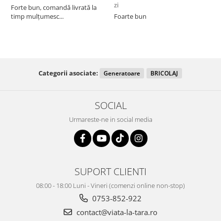
zi
z
Forte bun, comandă livrată la
timp mulțumesc...
Foarte bun
Categorii asociate:
Generatoare
BRICOLAJ
SOCIAL
Urmareste-ne in social media
SUPORT CLIENTI
08:00 - 18:00 Luni - Vineri (comenzi online non-stop)
0753-852-922
contact@viata-la-tara.ro