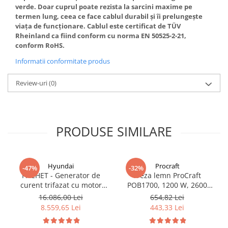
verde. Doar cuprul poate rezista la sarcini maxime pe
termen lung, ceea ce face cablul durabil și îi prelungește
viața de funcționare. Cablul este certificat de TÜV
Rheinland ca fiind conform cu norma EN 50525-2-21,
conform RoHS.
Informatii conformitate produs
Review-uri
(0)
PRODUSE SIMILARE
Hyundai
Procraft
-47%
-32%
PACHET - Generator de
Freza lemn ProCraft
curent trifazat cu motor
POB1700, 1200 W, 2600
diesel Hyundai DHY8600SE-
Rpm cu 12 freze pentru
16.086,00 Lei
654,82 Lei
T, putere motor 12 CP,
lemn incluse in pachet
8.559,65 Lei
443,33 Lei
Putere maxima 7.9 kVA,
tensiune 380 / 220 V +