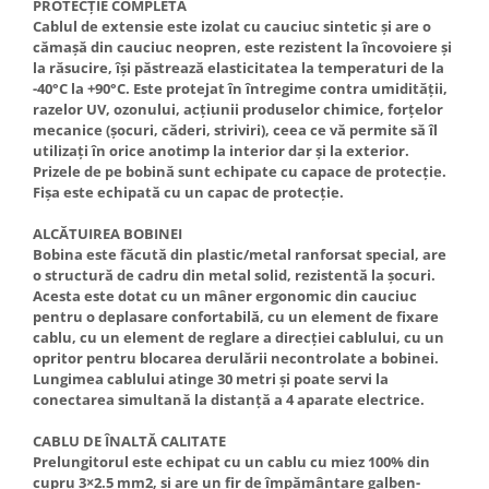
PROTECȚIE COMPLETĂ
Cablul de extensie este izolat cu cauciuc sintetic și are o
cămașă din cauciuc neopren, este rezistent la încovoiere și
la răsucire, își păstrează elasticitatea la temperaturi de la
-40°C la +90°C. Este protejat în întregime contra umidității,
razelor UV, ozonului, acțiunii produselor chimice, forțelor
mecanice (șocuri, căderi, striviri), ceea ce vă permite să îl
utilizați în orice anotimp la interior dar și la exterior.
Prizele de pe bobină sunt echipate cu capace de protecție.
Fișa este echipată cu un capac de protecție.
ALCĂTUIREA BOBINEI
Bobina este făcută din plastic/metal ranforsat special, are
o structură de cadru din metal solid, rezistentă la șocuri.
Acesta este dotat cu un mâner ergonomic din cauciuc
pentru o deplasare confortabilă, cu un element de fixare
cablu, cu un element de reglare a direcției cablului, cu un
opritor pentru blocarea derulării necontrolate a bobinei.
Lungimea cablului atinge 30 metri și poate servi la
conectarea simultană la distanță a 4 aparate electrice.
CABLU DE ÎNALTĂ CALITATE
Prelungitorul este echipat cu un cablu cu miez 100% din
cupru 3×2.5 mm2, și are un fir de împământare galben-