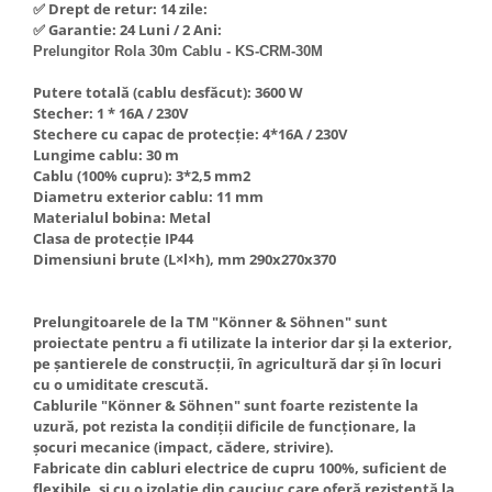
✅ Drept de retur: 14 zile:
Hote Telescopice
✅ Garantie: 24 Luni / 2 Ani:
Nivela de masurat
Hote Traditionale
Prelungitor Rola 30m Cablu - KS-CRM-30M
Pistoale de impact electrice si
Hote Incorporabile
pneumatice
Putere totală (cablu desfăcut): 3600 W
Hote Country
Stecher: 1 * 16А / 230V
Pistoale de vopsit
Hote Insula
Stechere cu capac de protecție: 4*16А / 230V
Lungime cablu: 30 m
Prelungitoare
Hote Cupolare
Cablu (100% cupru): 3*2,5 mm2
Polizoare electrice de banc si
Accesorii, consumabile hote
Diametru exterior cablu: 11 mm
unghiulare
Materialul bobina: Metal
Masini de tocat carne
Clasa de protecție IP44
Rindele si freze pentru lemn
Masini de carnati ( CARNATARI )
Dimensiuni brute (L×l×h), mm 290х270х370
Redresoare auto - roboti de
Masini de spalat vase
pornire
Masini de spalat vase incorporabile
Prelungitoarele de la TM "Könner & Söhnen" sunt
Suflante cu aer cald
proiectate pentru a fi utilizate la interior dar și la exterior,
Masini de spalat vase
pe șantierele de construcții, în agricultură dar și în locuri
Scari metalice
independente
cu o umiditate crescută.
Masini de spalat rufe
Strungurii
Cablurile "Könner & Söhnen" sunt foarte rezistente la
uzură, pot rezista la condiții dificile de funcționare, la
Masini de spalat rufe frontale
Scule cu acumulator
șocuri mecanice (impact, cădere, strivire).
Masini de spalat rufe verticale
Fabricate din cabluri electrice de cupru 100%, suficient de
Scule pentru electricieni
flexibile, și cu o izolație din cauciuc care oferă rezistență la
Masini de spalat rufe incorporabile