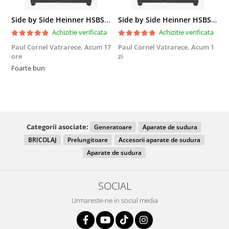
Side by Side Heinner HSBS-HM439NFINVDGWDE++, Total No Frost, Compresor Inverter, Dozator Apa, Display Touch LED, 439 L, Clasa E, Gri Antracit Texturat
Side by Side Heinner HSBS-HM439NFINVDGWDE++, Total No Frost, Compresor Inverter, Dozator Apa, Display Touch LED, 439 L, Clasa E, Gri Antracit Texturat
Achizitie verificata
Achizitie verificata
Paul Cornel Vatrarece,
Acum 17
Paul Cornel Vatrarece,
Acum 1
M
ore
zi
F
Foarte bun
Categorii asociate:
Generatoare
Aparate de sudura
BRICOLAJ
Prelungitoare
Accesorii aparate de sudura
Aparate de sudura
SOCIAL
Urmareste-ne in social media