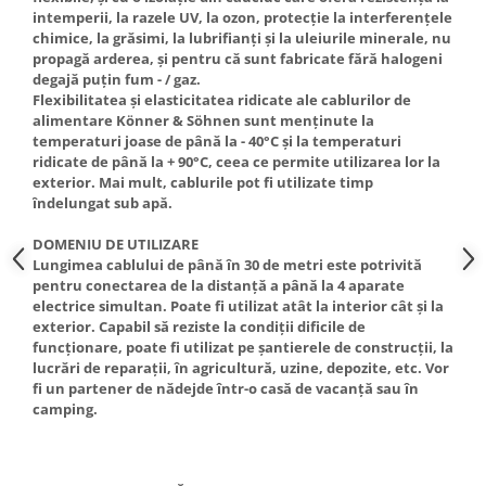
Truse de scule
intemperii, la razele UV, la ozon, protecție la interferențele
Masini de spalat rufe cu uscator
chimice, la grăsimi, la lubrifianți și la uleiurile minerale, nu
Truse de lipit PPR
Uscatoare de rufe
propagă arderea, și pentru că sunt fabricate fără halogeni
degajă puțin fum - / gaz.
Ventuze cu brate pentru transport
Masini de facut paine
Flexibilitatea și elasticitatea ridicate ale cablurilor de
Vibratoare beton
Pachete electrocasnice
alimentare Könner & Söhnen sunt menținute la
incorporabile
temperaturi joase de până la - 40°C și la temperaturi
ridicate de până la + 90°C, ceea ce permite utilizarea lor la
Seturi oale
exterior. Mai mult, cablurile pot fi utilizate timp
îndelungat sub apă.
SANDWICH MAKER
Storcatoare de fructe
DOMENIU DE UTILIZARE
Lungimea cablului de până în 30 de metri este potrivită
Televizoare
pentru conectarea de la distanță a până la 4 aparate
electrice simultan. Poate fi utilizat atât la interior cât și la
exterior. Capabil să reziste la condiții dificile de
funcționare, poate fi utilizat pe șantierele de construcții, la
lucrări de reparații, în agricultură, uzine, depozite, etc. Vor
fi un partener de nădejde într-o casă de vacanță sau în
camping.