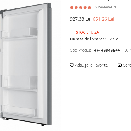
5 Review-uri
927,33 Lei
651,26 Lei
STOC EPUIZAT
Durata de livrare:
1 - 2 zile
Cod Produs:
HF-HS94SE++
Ai 
Adauga la Favorite
Cere 