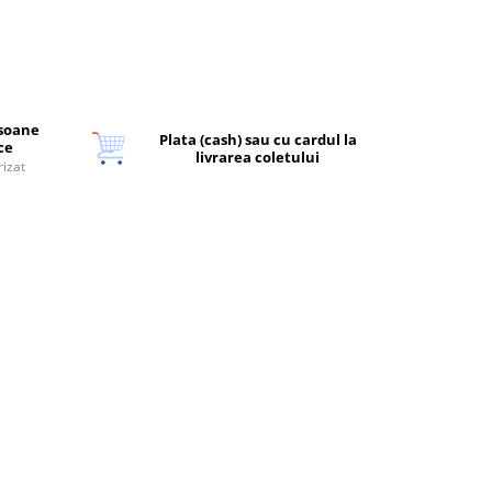
rsoane
Plata (cash) sau cu cardul la
ice
livrarea coletului
rizat