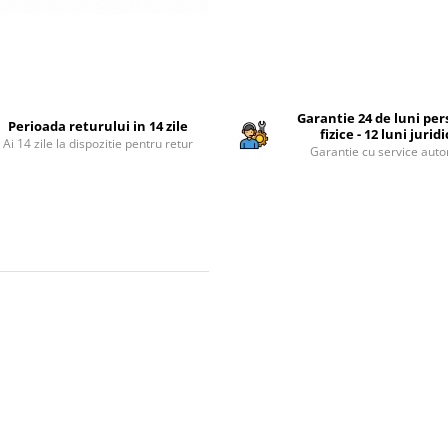
Garantie 24 de luni pe
Perioada returului in 14 zile
fizice - 12 luni jurid
Ai 14 zile la dispozitie pentru retur
Garantie cu service auto