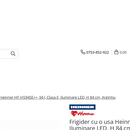
0753-852-922
0,00
 Heinner HF-HS94SE++, 94 l, Clasa E, Iluminare LED, H 84 cm, Argintiu
Frigider cu o usa Hein
Iluminare LED, H 84 cm