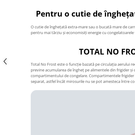
Truse de scule
Masini de spalat rufe cu uscator
Pentru o cutie de îngheț
Truse de lipit PPR
Uscatoare de rufe
Ventuze cu brate pentru transport
Masini de facut paine
O cutie de înghețată extra-mare sau o bucată mare de carne:
Vibratoare beton
Pachete electrocasnice
pentru mai târziu și economisiți energie cu congelatoarele v
incorporabile
Seturi oale
TOTAL NO FR
SANDWICH MAKER
Total No Frost este o funcție bazată pe circulația aerului r
Storcatoare de fructe
previne acumularea de îngheț pe alimentele din frigider și 
compartimentului de congelare. Compartimentele frigider ș
Televizoare
separat, astfel încât mirosurile nu se pot amesteca între 