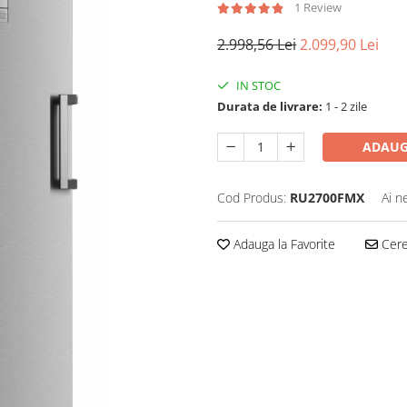
1 Review
2.998,56 Lei
2.099,90 Lei
IN STOC
Durata de livrare:
1 - 2 zile
ADAUG
Cod Produs:
RU2700FMX
Ai n
Adauga la Favorite
Cere 