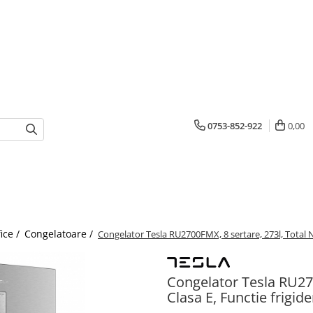
0753-852-922
0,00
fice /
Congelatoare /
Congelator Tesla RU2700FMX, 8 sertare, 273l, Total NO 
Congelator Tesla RU270
Clasa E, Functie frigide