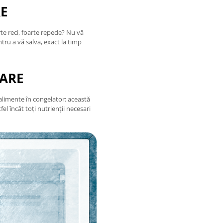
RE
arte reci, foarte repede? Nu vă
entru a vă salva, exact la timp
ARE
 alimente în congelator: această
el încât toți nutrienții necesari