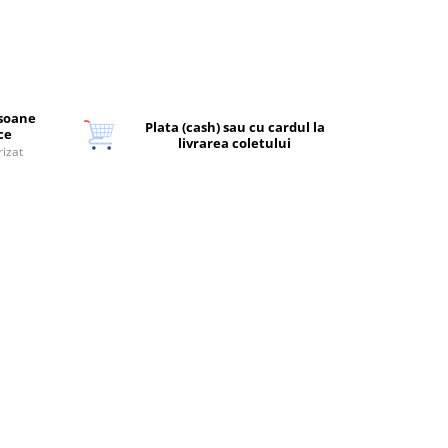
rsoane
Plata (cash) sau cu cardul la
ice
livrarea coletului
rizat