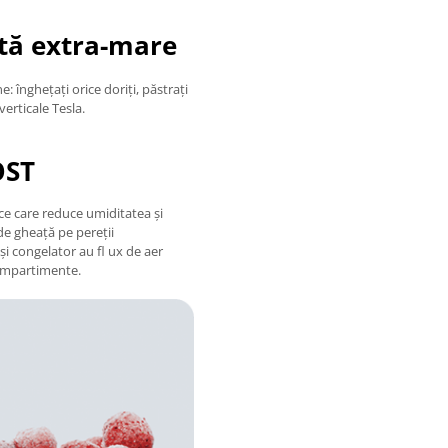
ată extra-mare
 înghețați orice doriți, păstrați
erticale Tesla.
OST
ece care reduce umiditatea și
de gheață pe pereții
i congelator au fl ux de aer
compartimente.