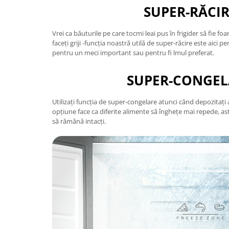
SUPER-RĂCI
Vrei ca băuturile pe care tocmi leai pus în frigider să fie fo
faceți griji -funcția noastră utilă de super-răcire este aici p
pentru un meci important sau pentru fi lmul preferat.
SUPER-CONGEL
Utilizați funcția de super-congelare atunci cănd depozitați
opțiune face ca diferite alimente să înghețe mai repede, astf
să rămână intacți.