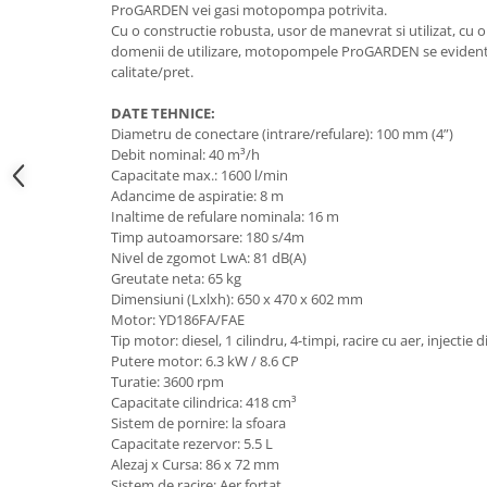
ProGARDEN vei gasi motopompa potrivita.
Hote Telescopice
Cu o constructie robusta, usor de manevrat si utilizat, cu 
Nivela de masurat
Hote Traditionale
domenii de utilizare, motopompele ProGARDEN se evidenti
Pistoale de impact electrice si
calitate/pret.
Hote Incorporabile
pneumatice
Hote Country
DATE TEHNICE:
Pistoale de vopsit
Hote Insula
Diametru de conectare (intrare/refulare): 100 mm (4”)
Prelungitoare
Debit nominal: 40 m³/h
Hote Cupolare
Capacitate max.: 1600 l/min
Polizoare electrice de banc si
Accesorii, consumabile hote
Adancime de aspiratie: 8 m
unghiulare
Masini de tocat carne
Inaltime de refulare nominala: 16 m
Timp autoamorsare: 180 s/4m
Rindele si freze pentru lemn
Masini de carnati ( CARNATARI )
Nivel de zgomot LwA: 81 dB(A)
Redresoare auto - roboti de
Greutate neta: 65 kg
Masini de spalat vase
pornire
Dimensiuni (Lxlxh): 650 x 470 x 602 mm
Masini de spalat vase incorporabile
Motor: YD186FA/FAE
Suflante cu aer cald
Tip motor: diesel, 1 cilindru, 4-timpi, racire cu aer, injectie d
Masini de spalat vase
Putere motor: 6.3 kW / 8.6 CP
Scari metalice
independente
Turatie: 3600 rpm
Masini de spalat rufe
Strungurii
Capacitate cilindrica: 418 cm³
Sistem de pornire: la sfoara
Masini de spalat rufe frontale
Scule cu acumulator
Capacitate rezervor: 5.5 L
Masini de spalat rufe verticale
Alezaj x Cursa: 86 x 72 mm
Scule pentru electricieni
Sistem de racire: Aer fortat
Masini de spalat rufe incorporabile