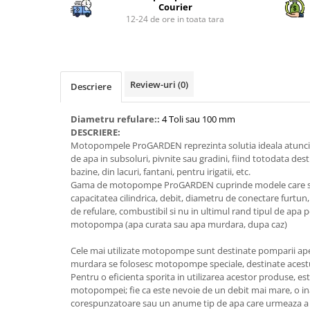
Piese si consumabile pentru
Courier
Convectoare
Fierastraie electrice
MOTOCOSITORI
12-24 de ore in toata tara
Purificatoare aer
Freze de zapada
Plantatoare + Semanatori
Radiatoare
Freze si carote
Scarificatoare
Sobe pe gaz
Generatoare
Sere si solarii
Review-uri
(0)
Tunuri de caldura
Descriere
Lampi solare
Tocatoare fan, crengi, tulpini
Ventilatoare
Diametru refulare::
4 Toli sau 100 mm
Ventilatoare Industriale
Masini de slefuit
DESCRIERE:
Chiuvete bucatarie
Malaxoare
Motopompele ProGARDEN reprezinta solutia ideala atunci 
de apa in subsoluri, pivnite sau gradini, fiind totodata dest
Deshidratoare
Macarale si electopalane
bazine, din lacuri, fantani, pentru irigatii, etc.
Dozatoare de apa
Gama de motopompe ProGARDEN cuprinde modele care se 
Masini de tencuit
capacitatea cilindrica, debit, diametru de conectare furtun
Espressoare, cafetiere si rasnite
Masini de taiat placi ceramice /
de refulare, combustibil si nu in ultimul rand tipul de apa p
gresie / faianta / parchet
motopompa (apa curata sau apa murdara, dupa caz)
Fiare de calcat / Mese pentru
calcat
Masini de canelat
Cele mai utilizate motopompe sunt destinate pomparii apei
Forme de prajituri
murdara se folosesc motopompe speciale, destinate acestu
Menghine
Pentru o eficienta sporita in utilizarea acestor produse, es
Hote
Motoare termice
motopompei; fie ca este nevoie de un debit mai mare, o in
corespunzatoare sau un anume tip de apa care urmeaza a
Hote Decorative
Motoare electrice