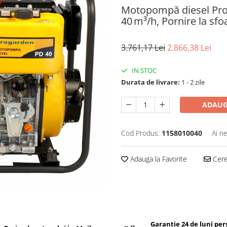
Motopompă diesel Pro
40 m³/h, Pornire la sfo
3.761,17 Lei
2.866,38 Lei
IN STOC
Durata de livrare:
1 - 2 zile
ADAUG
Cod Produs:
1158010040
Ai n
Adauga la Favorite
Cere 
Garantie 24 de luni pe