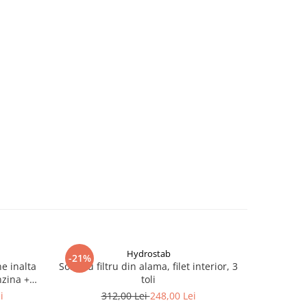
Hydrostab
-21%
-13%
e inalta
Sorb cu filtru din alama, filet interior, 3
Cap de 
nzina +
toli
univers
tru 2",
i
312,00 Lei
248,00 Lei
4
 8 bari,