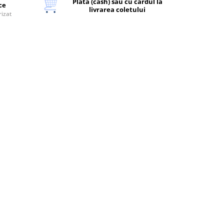
Plata (cash) sau cu cardul la
ice
livrarea coletului
rizat