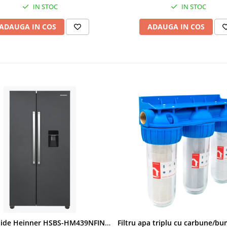
IN STOC
IN STOC
Micul Fermier GF-1569
ADAUGA IN COS
ADAUGA IN COS
Side by Side Heinner HSBS-HM439NFINVDGWDE++, Total No Frost, Compresor Inverter, Dozator Apa, Display Touch LED, 439 L, Clasa E, Gri Antracit Texturat