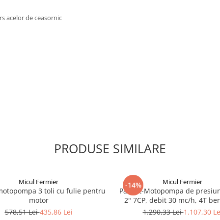
ers acelor de ceasornic
PRODUSE SIMILARE
Micul Fermier
Micul Fermier
-14%
otopompa 3 toli cu fulie pentru
Pachet-Motopompa de presiun
motor
2" 7CP, debit 30 mc/h, 4T be
Furtun pentru refulare, diame
578,51 Lei
435,86 Lei
1.290,33 Lei
1.107,30 Le
lungime 20 m, presiune maxima