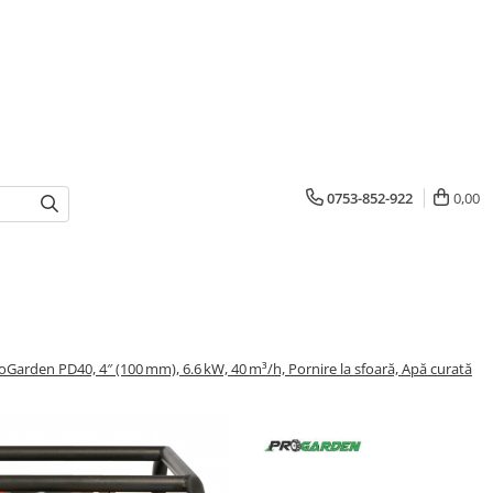
0753-852-922
0,00
arden PD40, 4″ (100 mm), 6.6 kW, 40 m³/h, Pornire la sfoară, Apă curată