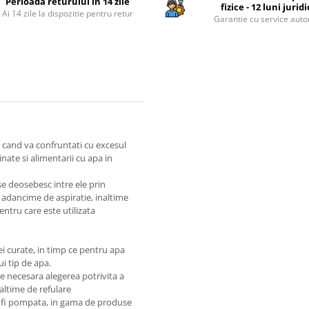
Perioada returului in 14 zile
fizice - 12 luni jurid
Ai 14 zile la dispozitie pentru retur
Garantie cu service auto
cand va confruntati cu excesul
inate si alimentarii cu apa in
deosebesc intre ele prin
, adancime de aspiratie, inaltime
entru care este utilizata
 curate, in timp ce pentru apa
i tip de apa.
te necesara alegerea potrivita a
altime de refulare
 fi pompata, in gama de produse