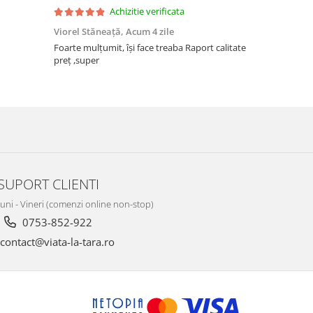
Achizitie verificata
Viorel Stăneață,
Acum 4 zile
Acneza Colo
Foarte mulțumit, își face treaba Raport calitate
Foarte mulț
preț ,super
SUPORT CLIENTI
Luni - Vineri (comenzi online non-stop)
0753-852-922
contact@viata-la-tara.ro