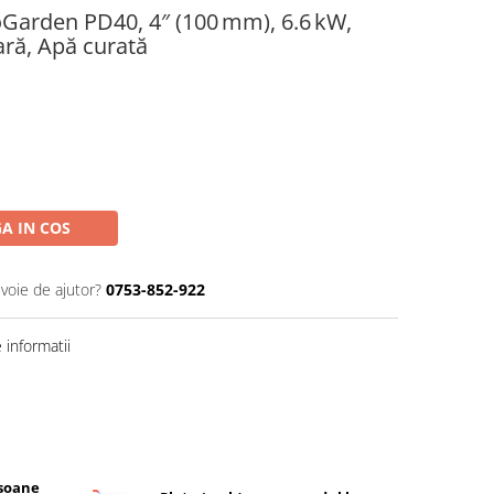
Garden PD40, 4″ (100 mm), 6.6 kW,
ară, Apă curată
A IN COS
evoie de ajutor?
0753-852-922
informatii
rsoane