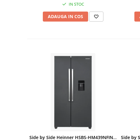
IN STOC
ADAUGA IN COS
Side by Side Heinner HSBS-HM439NFINVDGWDE++, Total No Frost, Compresor Inverter, Dozator Apa, Display Touch LED, 439 L, Clasa E, Gri Antracit Texturat