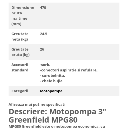
Dimensiune
470
bruta
inaltime
(mm)
Greutate
24.5
neta (kg)
Greutate
26
bruta (kg)
Accesorii
-sorb,
standard
-conectori aspiratie si refulare,
- surubelnita,
- cheie bujie.
Categorii
Motopompe
Afiseaza mai putine specificatii
Descriere: Motopompa 3"
Greenfield MPG80
MPG80 Greenfield este o motopompa economica, cu