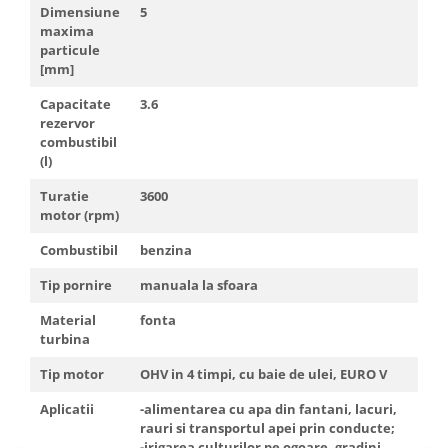
Dimensiune
5
maxima
particule
[mm]
Capacitate
3.6
rezervor
combustibil
(l)
Turatie
3600
motor (rpm)
Combustibil
benzina
Tip pornire
manuala la sfoara
Material
fonta
turbina
Tip motor
OHV in 4 timpi, cu baie de ulei, EURO V
Aplicatii
-alimentarea cu apa din fantani, lacuri,
rauri si transportul apei prin conducte;
-irigarea culturilor pe ogoare, gradini,