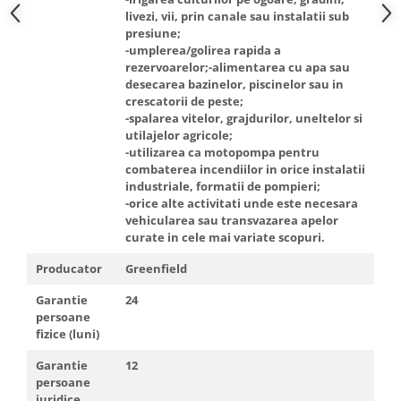
livezi, vii, prin canale sau instalatii sub
presiune;
-umplerea/golirea rapida a
rezervoarelor;-alimentarea cu apa sau
desecarea bazinelor, piscinelor sau in
crescatorii de peste;
-spalarea vitelor, grajdurilor, uneltelor si
utilajelor agricole;
-utilizarea ca motopompa pentru
combaterea incendiilor in orice instalatii
industriale, formatii de pompieri;
-orice alte activitati unde este necesara
vehicularea sau transvazarea apelor
curate in cele mai variate scopuri.
Producator
Greenfield
Garantie
24
persoane
fizice (luni)
Garantie
12
persoane
juridice