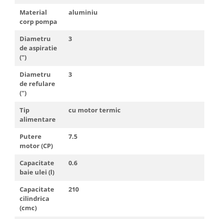
Truse de scule
Masini de spalat rufe cu uscator
Material
aluminiu
Truse de lipit PPR
corp pompa
Uscatoare de rufe
Ventuze cu brate pentru transport
Masini de facut paine
Diametru
3
de aspiratie
Vibratoare beton
Pachete electrocasnice
(")
incorporabile
Diametru
3
Seturi oale
de refulare
SANDWICH MAKER
(")
Storcatoare de fructe
Tip
cu motor termic
alimentare
Televizoare
Putere
7.5
motor (CP)
Capacitate
0.6
baie ulei (l)
Capacitate
210
cilindrica
(cmc)