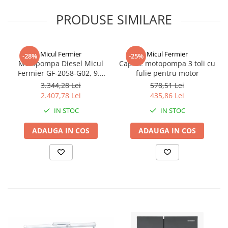
PRODUSE SIMILARE
Micul Fermier
Micul Fermier
-28%
-25%
Motopompa Diesel Micul
Cap de motopompa 3 toli cu
Fermier GF-2058-G02, 9.8
fulie pentru motor
CP, 418cc, 3", 45.000 l/h, 4T,
3.344,28 Lei
578,51 Lei
Motorină, Pornire Manuală
2.407,78 Lei
435,86 Lei
IN STOC
IN STOC
ADAUGA IN COS
ADAUGA IN COS