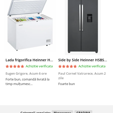
Lada frigorifica Heinner HCF-287CNHE++, 287 l, Clasa E, Compresor inverter, Iluminare LED, Functionalitate frigider, Alb
Side by Side Heinner HSBS-HM439NFINVDGWDE++, Total No Frost, Compresor Inverter, Dozator Apa, Display Touch LED, 439 L, Clasa E, Gri Antracit Texturat
Achizitie verificata
Achizitie verificata
Eugen Grigore,
Acum 6 ore
Paul Cornel Vatrarece,
Acum 2
P
zile
z
Forte bun, comandă livrată la
timp mulțumesc...
Foarte bun
Categorii asociate:
Motopompe
GRADINA