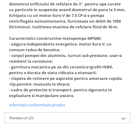
diametrul orificiului de refulare de 3", pentru ape curate
cu particule in suspensie avand diametrul de pana la 5 mm.
Echipata cu un motor Euro V de 7.5 CP si o pompa
centrifugala autoamorsanta, furnizeaza un debit de 1050
litri/minut, inaltimea maxima de refulare fiind de 30 m.
Caracteristici constructive motopompa MPG80:
- asigura independenta energetica- motor Euro V, cu
consum redus de benzina;
- corpul pompei din aluminiu, turnat sub presiune, usor si
rezistent la coroziune;
- garnitura mecanica pe ax din ceramica+grafit+NBR,
pentru o durata de viata ridicata a etansarii;
- clapeta de retinere pe aspiratie pentru amorsare rapida;
-tip pornire: manuala la sfoara;
- cadru de protectie si transport, pentru siguranta in
exploatare si manipulare usoara.
Informatii conformitate produs
Review-uri
(0)