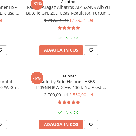
Albatros
-31%
nner HSF-
Pachet Aragaz Albatros AL452ANS Alb cu
, clasa C,
Butelie GPL 26L, Ceas Regulator, Furtun și
a
2 Coliere – 4 Arzătoare pe Gaz, Cuptor pe
ei
1.717,39 Lei
1.189,31 Lei
, alb
Gaz, Siguranță Plită + Cuptor, Geam
Dublu la Cuptor, Tava și Grătar Cupto
IN STOC
ADAUGA IN COS
Heinner
-6%
orabil
Side by Side Heinner HSBS-
 W, Grill,
H439NFBKWDE++, 436 l, No Frost,
gra
Display, Dozator de apa, Functie smart,
2.700,00 Lei
2.550,00 Lei
Functie congelare si racire rapida, Clasa
E, H 177, Negru
IN STOC
ADAUGA IN COS