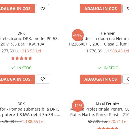
ADAUGA IN COS
ADAUGA IN COS
DRK
Heinner
-44%
t electronic DRK, model PC-58,
Frigider cu doua usi Heinn
220 V, 9,5 Bar, 1Kw, 10A
H2206XE++, 206 l, Clasa E, lum
rafturi de sticla, H 143 cm,
277,59 Lei
213,53 Lei
1.778,39 Lei
988,48 Le
IN STOC
IN STOC
ADAUGA IN COS
ADAUGA IN COS
DRK
Micul Fermier
-11%
ofor - Pompa submersibila DRK,
Masina Profesionala Pentru Cu
 putere 1.8 kW, debit 5m3/h, 8
Rafie, Hartie, Panza-Plastic 21
e + Vas de expansiune 100 L,
automata, Micul Fermier G
.575,03 Lei
1.188,65 Lei
587,39 Lei
520,71 Lei
 cai, supapa de sens, presostat,