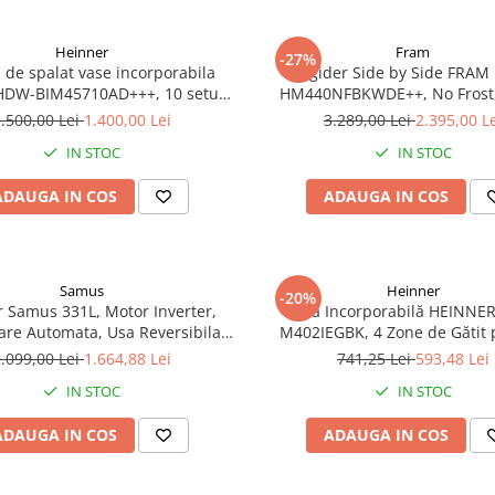
Heinner
Fram
-27%
 de spalat vase incorporabila
Frigider Side by Side FRAM
HDW-BIM45710AD+++, 10 seturi,
HM440NFBKWDE++, No Frost,
lay LED, Auto-door opening,
Dozator apă, Display Touch, I
.500,00 Lei
1.400,00 Lei
3.289,00 Lei
2.395,00 L
quastop, Clasa D, 45 cm
Clasa E, Negru
IN STOC
IN STOC
ADAUGA IN COS
ADAUGA IN COS
Samus
Heinner
-20%
r Samus 331L, Motor Inverter,
Plită Incorporabilă HEINNE
re Automata, Usa Reversibila,
M402IEGBK, 4 Zone de Gătit 
Alb
Sticlă Neagră, Protecție împ
.099,00 Lei
1.664,88 Lei
741,25 Lei
593,48 Lei
Scurgerilor de Gaze, Panou de
IN STOC
IN STOC
Lateral
ADAUGA IN COS
ADAUGA IN COS