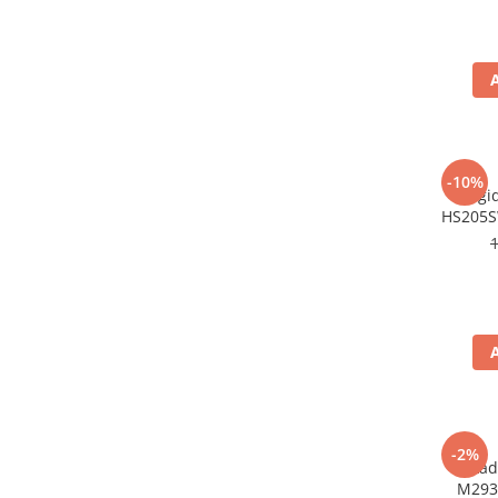
-10%
Frigi
HS205S
1
-2%
Lad
M293I