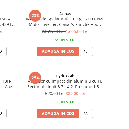
Samus
-23%
 FSBS-
Masina de Spalat Rufe 10 Kg, 1400 RPM,
 439 L,
Motor Inverter, Clasa A, Functie Abur,
nverter,
Display LED, 16 Programe
ei
2.077,00 Lei
1.605,00 Lei
IN STOC
ADAUGA IN COS
Hydrostab
-25%
R HBH-
Aspersor cu impact din aluminiu cu FI,
pe Gaz,
Sectorial, debit 3.7-14.2, Presiune 1.5-5
otriva
bar
520,00 Lei
389,00 Lei
 Control
IN STOC
ADAUGA IN COS