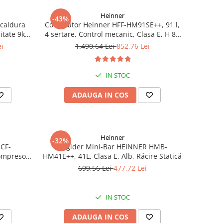
Heinner
-43%
 caldura
Congelator Heinner HFF-HM91SE++, 91 l,
tate 9kg,
4 sertare, Control mecanic, Clasa E, H 85
lay LED,
cm, Argintiu
ei
1.490,64 Lei
852,76 Lei
i-sifonare
IN STOC
ADAUGA IN COS
Heinner
-32%
HCF-
Frigider Mini-Bar HEINNER HMB-
Compresor
HM41E++, 41L, Clasa E, Alb, Răcire Statică
, Negru
i
699,56 Lei
477,72 Lei
IN STOC
ADAUGA IN COS