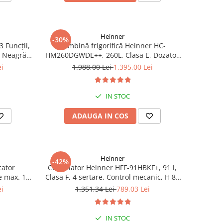
Heinner
-30%
3 Funcții,
Combină frigorifică Heinner HC-
ă Neagră –
HM260DGWDE++, 260L, Clasa E, Dozator
rățare
Apă, Control Electronic, LED, 180 cm, Gri
ei
1.988,00 Lei
1.395,00 Lei
luse
Antracit Texturat
IN STOC
ADAUGA IN COS
Heinner
-42%
cator
Congelator Heinner HFF-91HBKF+, 91 l,
e max. 10
Clasa F, 4 sertare, Control mecanic, H 85
00 l/h,
cm, Negru
ei
1.351,34 Lei
789,03 Lei
 m
IN STOC