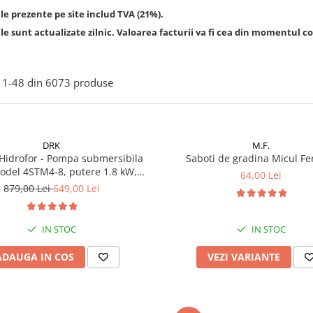
le prezente pe site includ TVA (21%).
le sunt actualizate zilnic. Valoarea facturii va fi cea din momentul co
1-
48
din
6073
produse
DRK
M.F.
Hidrofor - Pompa submersibila
Saboti de gradina Micul Fe
odel 4STM4-8, putere 1.8 kW,
64,00 Lei
5m3/h, 8 turbine + Presostat
879,00 Lei
649,00 Lei
c DRK, Model PC-58, 1kW, 220 V,
10 Bar
IN STOC
IN STOC
ADAUGA IN COS
VEZI VARIANTE