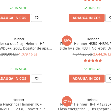
manometru
IN STOC
IN STOC
ADAUGA IN COS
ADAUGA IN COS
Heinner
Heinner
-39%
der cu două uși Heinner HF-
Frigider Heinner HSBS-H439
WDE++, 206L, Dozator de apă,
Side by side, 433 l, No Frost, 
Clasa E, Argintiu
apa, Functie smart, Functie con
.200,00 Lei
1.079,16 Lei
4.344,28 Lei
2.644,36 L
racire rapida, Clasa E, H 176.5
IN STOC
IN STOC
ADAUGA IN COS
ADAUGA IN COS
Heinner
Heinner
-21%
a Frigorifica Heinner HCF-
Frigider Heinner HF-HM127SE+
NVCE++, 293L, Convertibila
Clasa energetică E, Dezghețare