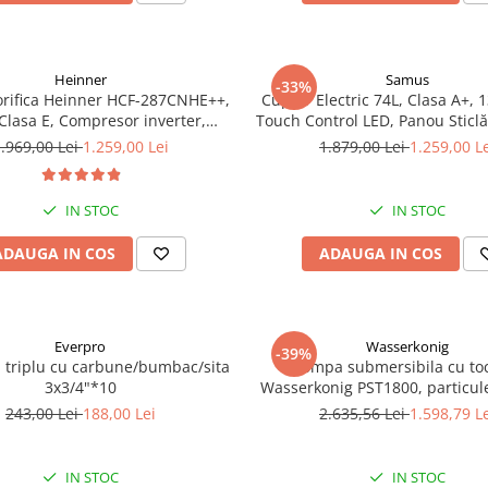
Heinner
Samus
-33%
orifica Heinner HCF-287CNHE++,
Cuptor Electric 74L, Clasa A+, 1
 Clasa E, Compresor inverter,
Touch Control LED, Panou Sticl
e LED, Functionalitate frigider,
Grill, Convectie 3D, Autocu
.969,00 Lei
1.259,00 Lei
1.879,00 Lei
1.259,00 L
Alb
Catalitică + Accesorii Inc
IN STOC
IN STOC
ADAUGA IN COS
ADAUGA IN COS
Everpro
Wasserkonig
-39%
a triplu cu carbune/bumbac/sita
Pompa submersibila cu to
3x3/4"*10
Wasserkonig PST1800, particul
mm, putere 1800 W, debit 175
243,00 Lei
188,00 Lei
2.635,56 Lei
1.598,79 L
inaltime refulare 11.5
IN STOC
IN STOC