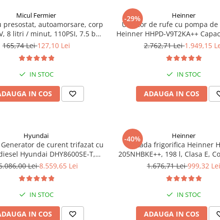
Micul Fermier
Heinner
-29%
 presostat, autoamorsare, corp
Uscator de rufe cu pompa de
, 8 litri / minut, 110PSI, 7.5 bari
Heinner HHPD-V9T2KA++ Capaci
Pandora
Clasa A++, 15 programe, Disp
165,74 Lei
127,10 Lei
2.762,71 Lei
1.949,15 L
Program Baby Care, Functie ant
IN STOC
IN STOC
ADAUGA IN COS
ADAUGA IN COS
Hyundai
Heinner
-40%
Generator de curent trifazat cu
Lada frigorifica Heinner 
diesel Hyundai DHY8600SE-T,
205NHBKE++, 198 l, Clasa E, 
otor 12 CP, Putere maxima 7.9
inverter, Display waterproof
6.086,00 Lei
8.559,65 Lei
1.676,71 Lei
999,32 Le
iune 380 / 220 V + Automatizare
trifazata ATS12-3P
IN STOC
IN STOC
ADAUGA IN COS
ADAUGA IN COS