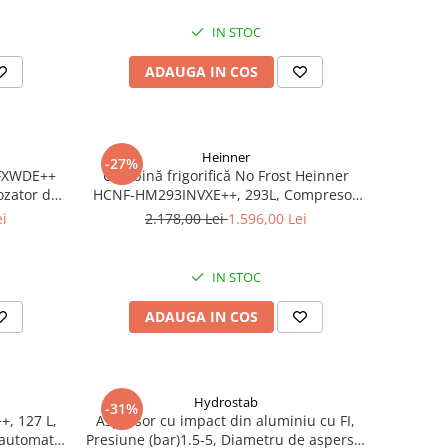
Cuptor, Tava și Grătar Cuptor
IN STOC
ADAUGA IN COS
Heinner
-27%
NFXWDE++
Combină frigorifică No Frost Heinner
Dozator de
HCNF-HM293INVXE++, 293L, Compresor
gelare si
Inverter, Clasa E, Uși Reversibile, Aspect
ei
2.178,00 Lei
1.596,00 Lei
 cm, inox
Inox
IN STOC
ADAUGA IN COS
Hydrostab
-31%
+, 127 L,
Aspersor cu impact din aluminiu cu FI,
 automată,
Presiune (bar)1.5-5, Diametru de aspersie