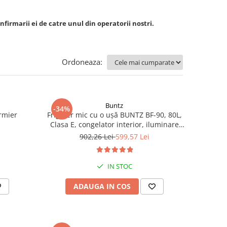
nfirmarii ei de catre unul din operatorii nostri.
Ordoneaza:
Buntz
-34%
rmier
Frigider mic cu o ușă BUNTZ BF-90, 80L,
Clasa E, congelator interior, iluminare
LED, 83 cm, Alb
902,26 Lei
599,57 Lei
IN STOC
ADAUGA IN COS