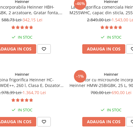
Heinner
Heinner
-46%
 incorporabila Heinner HBH-
Lada frigorifica comerciala Hei
K, 2 arzatoare, Gratar fonta,
M255WHC, capac din sticla, 255L
dere electrica, Dispozitiv de
functionare convertibil
588,73 Lei
342,15 Lei
2.849,00 Lei
1.543,00 L
iguranta, 30 cm, Neagra
(frigider/congelator), 1 cos
IN STOC
IN STOC
ADAUGA IN COS
ADAUGA IN COS
Heinner
Heinner
-1%
ina frigorifica Heinner HC-
Cuptor cu microunde incorp
DE++, 260 l, Clasa E, Dozator
Heinner HMW-25BIGBK, 25 L, 900
trol electronic, Iluminare LED,
Display LCD, Sticla Nea
.978,39 Lei
1.364,70 Lei
700,00 Lei
690,00 Lei
versibile, H 180 cm, Argintiu
IN STOC
IN STOC
ADAUGA IN COS
ADAUGA IN COS