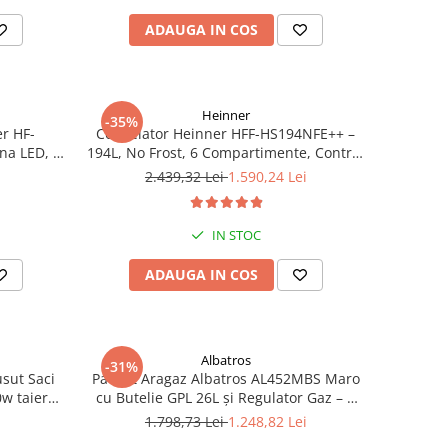
ADAUGA IN COS
Heinner
-35%
er HF-
Congelator Heinner HFF-HS194NFE++ –
ina LED, 3
194L, No Frost, 6 Compartimente, Control
 Inox
Electronic
i
2.439,32 Lei
1.590,24 Lei
IN STOC
ADAUGA IN COS
Albatros
-31%
sut Saci
Pachet Aragaz Albatros AL452MBS Maro
0w taiere
cu Butelie GPL 26L și Regulator Gaz – 4
F-1681
Arzătoare pe Gaz, Cuptor pe Gaz,
1.798,73 Lei
1.248,82 Lei
Siguranță Plită + Cuptor, Geam Dublu la