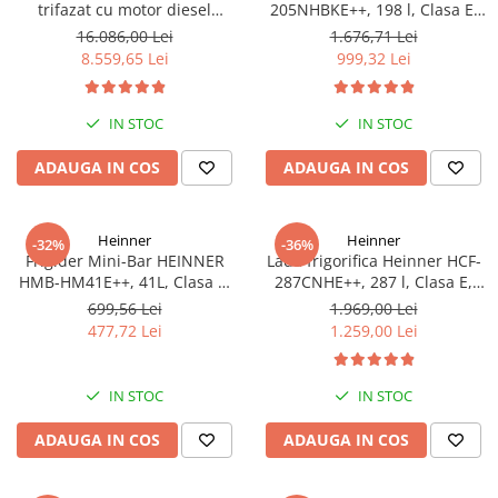
trifazat cu motor diesel
205NHBKE++, 198 l, Clasa E,
Hyundai DHY8600SE-T, putere
Compresor inverter, Display
16.086,00 Lei
1.676,71 Lei
motor 12 CP, Putere maxima
waterproof, Negru
8.559,65 Lei
999,32 Lei
7.9 kVA, tensiune 380 / 220 V +
Automatizare trifazata ATS12-
3P
IN STOC
IN STOC
ADAUGA IN COS
ADAUGA IN COS
Heinner
Heinner
-32%
-36%
Frigider Mini-Bar HEINNER
Lada frigorifica Heinner HCF-
HMB-HM41E++, 41L, Clasa E,
287CNHE++, 287 l, Clasa E,
Alb, Răcire Statică
Compresor inverter, Iluminare
699,56 Lei
1.969,00 Lei
LED, Functionalitate frigider,
477,72 Lei
1.259,00 Lei
Alb
IN STOC
IN STOC
ADAUGA IN COS
ADAUGA IN COS