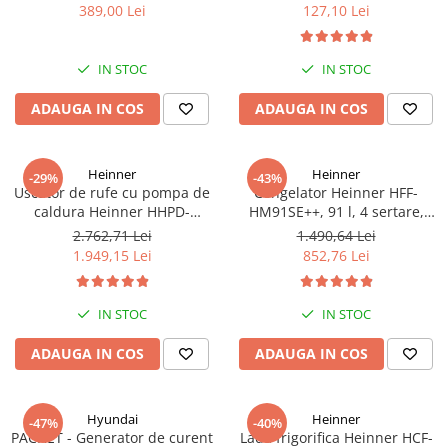
bari Pandora
389,00 Lei
127,10 Lei
IN STOC
IN STOC
ADAUGA IN COS
ADAUGA IN COS
Heinner
Heinner
-29%
-43%
Uscator de rufe cu pompa de
Congelator Heinner HFF-
caldura Heinner HHPD-
HM91SE++, 91 l, 4 sertare,
V9T2KA++ Capacitate 9kg,
Control mecanic, Clasa E, H 85
2.762,71 Lei
1.490,64 Lei
Clasa A++, 15 programe,
cm, Argintiu
1.949,15 Lei
852,76 Lei
Display LED, Program Baby
Care, Functie anti-sifonare
IN STOC
IN STOC
ADAUGA IN COS
ADAUGA IN COS
Hyundai
Heinner
-47%
-40%
PACHET - Generator de curent
Lada frigorifica Heinner HCF-