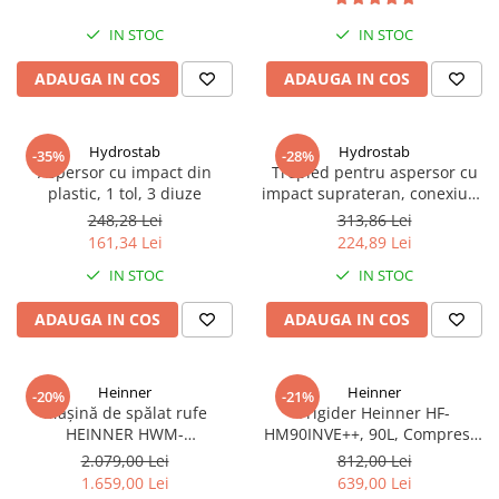
IN STOC
IN STOC
ADAUGA IN COS
ADAUGA IN COS
Hydrostab
Hydrostab
-35%
-28%
Aspersor cu impact din
Trepied pentru aspersor cu
plastic, 1 tol, 3 diuze
impact suprateran, conexiune
1 tol filet exterior, inaltime 60
248,28 Lei
313,86 Lei
cm
161,34 Lei
224,89 Lei
IN STOC
IN STOC
ADAUGA IN COS
ADAUGA IN COS
Heinner
Heinner
-20%
-21%
Mașină de spălat rufe
Frigider Heinner HF-
HEINNER HWM-
HM90INVE++, 90L, Compresor
HME1014IVA10+++, 10 kg,
Inverter, Clasa E, Ușă
2.079,00 Lei
812,00 Lei
1400 rpm, Motor Inverter, 15
Reversibilă, Termostat
1.659,00 Lei
639,00 Lei
programe, Panou Digital,
Reglabil, Alb