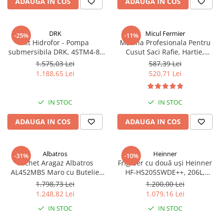
ADAUGA IN COS
ADAUGA IN COS
DRK
Micul Fermier
-25%
-11%
Kit Hidrofor - Pompa
Masina Profesionala Pentru
submersibila DRK, 4STM4-8,
Cusut Saci Rafie, Hartie,
putere 1.8 kW, debit 5m3/h, 8
Panza-Plastic 210w taiere
1.575,03 Lei
587,39 Lei
turbine + Vas de expansiune
automata, Micul Fermier GF-
1.188,65 Lei
520,71 Lei
100 L, racord 5 cai, supapa de
1681
sens, presostat, manometru
IN STOC
IN STOC
ADAUGA IN COS
ADAUGA IN COS
Albatros
Heinner
-31%
-10%
Pachet Aragaz Albatros
Frigider cu două uși Heinner
AL452MBS Maro cu Butelie
HF-HS205SWDE++, 206L,
GPL 26L și Regulator Gaz – 4
Dozator de apă, Clasa E,
1.798,73 Lei
1.200,00 Lei
Arzătoare pe Gaz, Cuptor pe
Argintiu
1.248,82 Lei
1.079,16 Lei
Gaz, Siguranță Plită + Cuptor,
IN STOC
IN STOC
Geam Dublu la Cuptor, Tava și
Grătar Cuptor