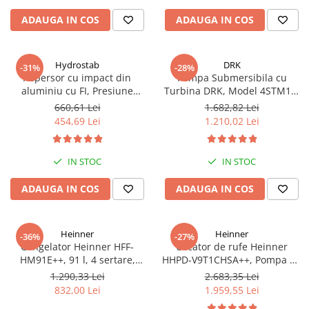
LED, Alb
ADAUGA IN COS
ADAUGA IN COS
Hydrostab
DRK
-31%
-28%
Aspersor cu impact din
Pompa Submersibila cu
aluminiu cu FI, Presiune
Turbina DRK, Model 4STM10-
(bar)1.5-5, Diametru de
12, ieșire pe 2 Țoli, refulare la
660,61 Lei
1.682,82 Lei
aspersie (m)32-58
74 m, putere 1.8kW 2.5cp, 12
454,69 Lei
1.210,02 Lei
turbine, debit 14400 m/h
IN STOC
IN STOC
ADAUGA IN COS
ADAUGA IN COS
Heinner
Heinner
-36%
-27%
Congelator Heinner HFF-
Uscator de rufe Heinner
HM91E++, 91 l, 4 sertare,
HHPD-V9T1CHSA++, Pompa de
Clasa E, Control mecanic, H 85
caldura, 9 kg, Clasa A++,
1.290,33 Lei
2.683,35 Lei
cm, Alb
Functie Anti-sifonare, Argintiu
832,00 Lei
1.959,55 Lei