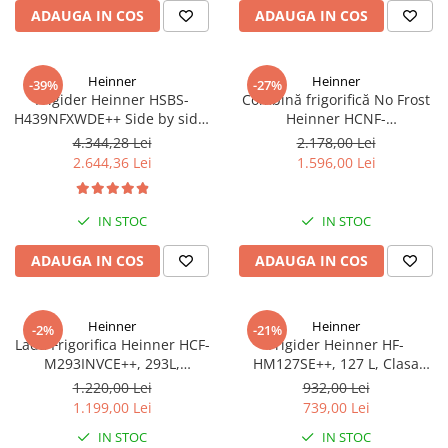
ADAUGA IN COS
ADAUGA IN COS
Heinner
Heinner
-39%
-27%
Frigider Heinner HSBS-
Combină frigorifică No Frost
H439NFXWDE++ Side by side,
Heinner HCNF-
433 l, No Frost, Dozator de
HM293INVXE++, 293L,
4.344,28 Lei
2.178,00 Lei
apa, Functie smart, Functie
Compresor Inverter, Clasa E,
2.644,36 Lei
1.596,00 Lei
congelare si racire rapida,
Uși Reversibile, Aspect Inox
Clasa E, H 176.5 cm, inox
IN STOC
IN STOC
ADAUGA IN COS
ADAUGA IN COS
Heinner
Heinner
-2%
-21%
Lada Frigorifica Heinner HCF-
Frigider Heinner HF-
M293INVCE++, 293L,
HM127SE++, 127 L, Clasa
Convertibila
energetică E, Dezghețare
1.220,00 Lei
932,00 Lei
Frigider/Congelator,
automată, Control mecanic cu
1.199,00 Lei
739,00 Lei
Compresor Inverter, Clasa
termostat ajustabil, Ușă
IN STOC
IN STOC
Energetica E, 2 Cosuri, Lumina
reversibilă, LED, Argintiu