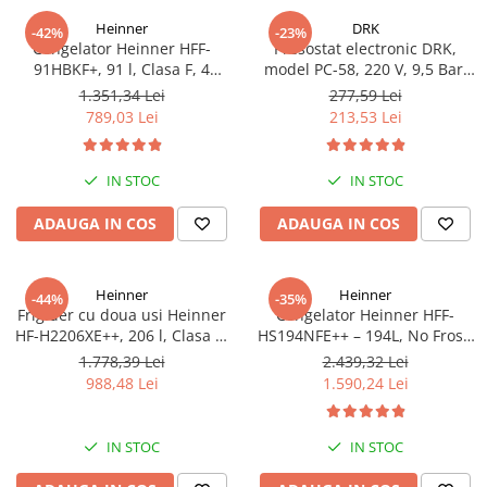
Heinner
DRK
-42%
-23%
Congelator Heinner HFF-
Presostat electronic DRK,
91HBKF+, 91 l, Clasa F, 4
model PC-58, 220 V, 9,5 Bar,
sertare, Control mecanic, H 85
1Kw, 10A
1.351,34 Lei
277,59 Lei
cm, Negru
789,03 Lei
213,53 Lei
IN STOC
IN STOC
ADAUGA IN COS
ADAUGA IN COS
Heinner
Heinner
-44%
-35%
Frigider cu doua usi Heinner
Congelator Heinner HFF-
HF-H2206XE++, 206 l, Clasa E,
HS194NFE++ – 194L, No Frost,
lumina LED, 3 rafturi de sticla,
6 Compartimente, Control
1.778,39 Lei
2.439,32 Lei
H 143 cm, Inox
Electronic
988,48 Lei
1.590,24 Lei
IN STOC
IN STOC