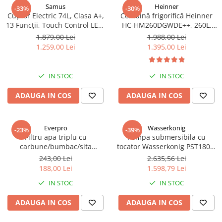
Samus
Heinner
-33%
-30%
Cuptor Electric 74L, Clasa A+,
Combină frigorifică Heinner
13 Funcții, Touch Control LED,
HC-HM260DGWDE++, 260L,
Panou Sticlă Neagră – Grill,
Clasa E, Dozator Apă, Control
1.879,00 Lei
1.988,00 Lei
Convectie 3D, Autocurățare
Electronic, LED, 180 cm, Gri
1.259,00 Lei
1.395,00 Lei
Catalitică + Accesorii Incluse
Antracit Texturat
IN STOC
IN STOC
ADAUGA IN COS
ADAUGA IN COS
Everpro
Wasserkonig
-23%
-39%
Filtru apa triplu cu
Pompa submersibila cu
carbune/bumbac/sita
tocator Wasserkonig PST1800,
3x3/4"*10
particule max. 10 mm, putere
243,00 Lei
2.635,56 Lei
1800 W, debit 17500 l/h,
188,00 Lei
1.598,79 Lei
inaltime refulare 11.5 m
IN STOC
IN STOC
ADAUGA IN COS
ADAUGA IN COS