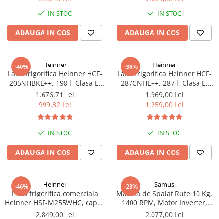
Scurgerilor de Gaze, Panou de
Truse de scule
Masini de spalat rufe cu uscator
IN STOC
IN STOC
Control Lateral
Truse de lipit PPR
Uscatoare de rufe
ADAUGA IN COS
ADAUGA IN COS
Ventuze cu brate pentru transport
Masini de facut paine
Vibratoare beton
Pachete electrocasnice
incorporabile
Heinner
Heinner
-40%
-36%
Lada frigorifica Heinner HCF-
Lada frigorifica Heinner HCF-
Seturi oale
205NHBKE++, 198 l, Clasa E,
287CNHE++, 287 l, Clasa E,
Compresor inverter, Display
Compresor inverter, Iluminare
SANDWICH MAKER
1.676,71 Lei
1.969,00 Lei
waterproof, Negru
LED, Functionalitate frigider,
999,32 Lei
1.259,00 Lei
Storcatoare de fructe
Alb
Televizoare
IN STOC
IN STOC
ADAUGA IN COS
ADAUGA IN COS
Heinner
Samus
-46%
-23%
Lada frigorifica comerciala
Masina de Spalat Rufe 10 Kg,
Heinner HSF-M255WHC, capac
1400 RPM, Motor Inverter,
din sticla, 255L, clasa C,
Clasa A, Functie Abur, Display
2.849,00 Lei
2.077,00 Lei