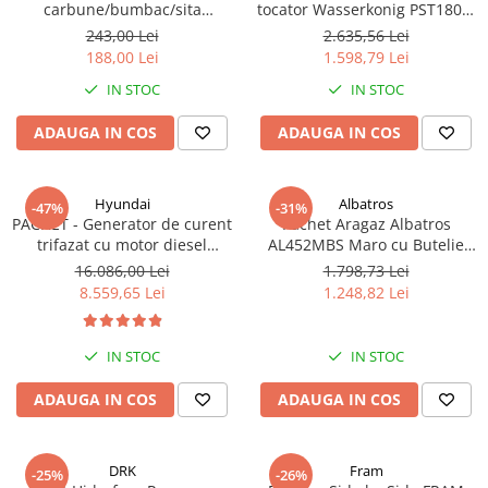
carbune/bumbac/sita
tocator Wasserkonig PST1800,
3x3/4"*10
particule max. 10 mm, putere
243,00 Lei
2.635,56 Lei
1800 W, debit 17500 l/h,
188,00 Lei
1.598,79 Lei
inaltime refulare 11.5 m
IN STOC
IN STOC
ADAUGA IN COS
ADAUGA IN COS
Hyundai
Albatros
-47%
-31%
PACHET - Generator de curent
Pachet Aragaz Albatros
trifazat cu motor diesel
AL452MBS Maro cu Butelie
Hyundai DHY8600SE-T, putere
GPL 26L și Regulator Gaz – 4
16.086,00 Lei
1.798,73 Lei
motor 12 CP, Putere maxima
Arzătoare pe Gaz, Cuptor pe
8.559,65 Lei
1.248,82 Lei
7.9 kVA, tensiune 380 / 220 V +
Gaz, Siguranță Plită + Cuptor,
Automatizare trifazata ATS12-
Geam Dublu la Cuptor, Tava și
3P
Grătar Cuptor
IN STOC
IN STOC
ADAUGA IN COS
ADAUGA IN COS
DRK
Fram
-25%
-26%