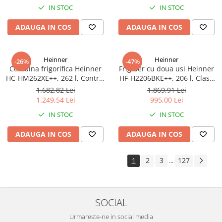
portabil 80W
IN STOC
IN STOC
ADAUGA IN COS
ADAUGA IN COS
Heinner
Heinner
-26%
-47%
Combina frigorifica Heinner
Frigider cu doua usi Heinner
HC-HM262XE++, 262 l, Control
HF-H2206BKE++, 206 l, Clasa
electronic, Usi reversibile,
E, 3 rafturi de sticla, H 143
1.682,82 Lei
1.869,91 Lei
Clasa E, H 180 cm, Inox
cm, Negru
1.249,54 Lei
995,00 Lei
IN STOC
IN STOC
ADAUGA IN COS
ADAUGA IN COS
1
2
3
127
...
SOCIAL
Urmareste-ne in social media