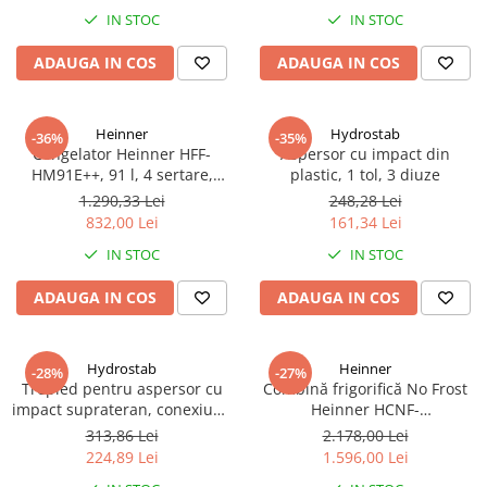
IN STOC
IN STOC
ADAUGA IN COS
ADAUGA IN COS
Heinner
Hydrostab
-36%
-35%
Congelator Heinner HFF-
Aspersor cu impact din
HM91E++, 91 l, 4 sertare,
plastic, 1 tol, 3 diuze
Clasa E, Control mecanic, H 85
1.290,33 Lei
248,28 Lei
cm, Alb
832,00 Lei
161,34 Lei
IN STOC
IN STOC
ADAUGA IN COS
ADAUGA IN COS
Hydrostab
Heinner
-28%
-27%
Trepied pentru aspersor cu
Combină frigorifică No Frost
impact suprateran, conexiune
Heinner HCNF-
1 tol filet exterior, inaltime 60
HM293INVXE++, 293L,
313,86 Lei
2.178,00 Lei
cm
Compresor Inverter, Clasa E,
224,89 Lei
1.596,00 Lei
Uși Reversibile, Aspect Inox