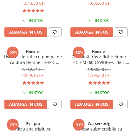
functionare convertibila
LED, 16 Programe
1.543,00 Lei
1.605,00 Lei
(frigider/congelator), 1 cos,
alb
IN STOC
IN STOC
ADAUGA IN COS
ADAUGA IN COS
Heinner
Heinner
-29%
-30%
Uscator de rufe cu pompa de
Combină frigorifică Heinner
caldura Heinner HHPD-
HC-HM260DGWDE++, 260L,
V9T2KA++ Capacitate 9kg,
Clasa E, Dozator Apă, Control
2.762,71 Lei
1.988,00 Lei
Clasa A++, 15 programe,
Electronic, LED, 180 cm, Gri
1.949,15 Lei
1.395,00 Lei
Display LED, Program Baby
Antracit Texturat
Care, Functie anti-sifonare
IN STOC
IN STOC
ADAUGA IN COS
ADAUGA IN COS
Everpro
Wasserkonig
-23%
-39%
Filtru apa triplu cu
Pompa submersibila cu