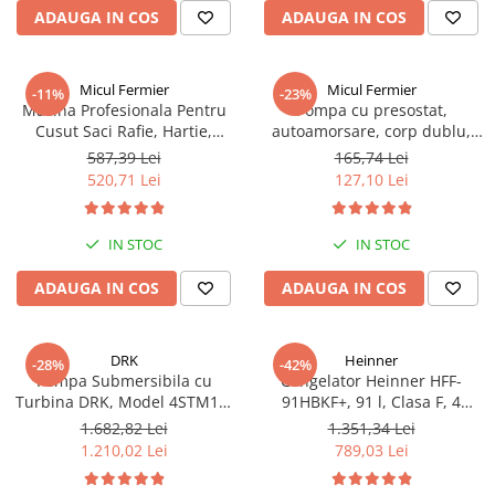
ADAUGA IN COS
ADAUGA IN COS
Micul Fermier
Micul Fermier
-11%
-23%
Masina Profesionala Pentru
Pompa cu presostat,
Cusut Saci Rafie, Hartie,
autoamorsare, corp dublu,
Panza-Plastic 210w taiere
12V, 8 litri / minut, 110PSI, 7.5
587,39 Lei
165,74 Lei
automata, Micul Fermier GF-
bari Pandora
520,71 Lei
127,10 Lei
1681
IN STOC
IN STOC
ADAUGA IN COS
ADAUGA IN COS
DRK
Heinner
-28%
-42%
Pompa Submersibila cu
Congelator Heinner HFF-
Turbina DRK, Model 4STM10-
91HBKF+, 91 l, Clasa F, 4
12, ieșire pe 2 Țoli, refulare la
sertare, Control mecanic, H 85
1.682,82 Lei
1.351,34 Lei
74 m, putere 1.8kW 2.5cp, 12
cm, Negru
1.210,02 Lei
789,03 Lei
turbine, debit 14400 m/h