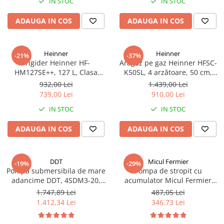
IN STOC
IN STOC
ADAUGA IN COS
ADAUGA IN COS
Heinner
Heinner
-21%
-37%
Frigider Heinner HF-
Aragaz pe gaz Heinner HFSC-
HM127SE++, 127 L, Clasa
K50SL, 4 arzătoare, 50 cm,
energetică E, Dezghețare
Duze GPL incluse​​​​​​​, Dispozitiv
932,00 Lei
1.439,00 Lei
automată, Control mecanic cu
de siguranță plită și cuptor,
739,00 Lei
910,00 Lei
termostat ajustabil, Ușă
Capac metalic, Argintiu
IN STOC
IN STOC
reversibilă, LED, Argintiu
ADAUGA IN COS
ADAUGA IN COS
DDT
Micul Fermier
-19%
-29%
Pompa submersibila de mare
Pompa de stropit cu
adancime DDT, 4SDM3-20,
acumulator Micul Fermier
refulare la 250 m, debit 12
12L, 5.5 Bari, lance 80 cm,
1.747,89 Lei
487,05 Lei
m³/h, putere 2500 W, 20
debit 2.6 L/min, acumulator
1.412,34 Lei
346,73 Lei
turbine, Inox, 30 m cablu
12 V, 8 Ah,MF-PA1005-S001-
G01 + Atomizor electric