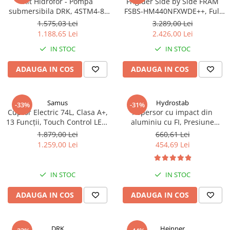
Kit Hidrofor - Pompa
Frigider Side by Side FRAM
submersibila DRK, 4STM4-8,
FSBS-HM440NFXWDE++, Full
putere 1.8 kW, debit 5m3/h, 8
No Frost, 439 L, Inverter,
1.575,03 Lei
3.289,00 Lei
turbine + Vas de expansiune
Dozator apă, Display Touch,
1.188,65 Lei
2.426,00 Lei
100 L, racord 5 cai, supapa de
Clasa E, Aspect Inox
IN STOC
IN STOC
sens, presostat, manometru
ADAUGA IN COS
ADAUGA IN COS
Samus
Hydrostab
-33%
-31%
Cuptor Electric 74L, Clasa A+,
Aspersor cu impact din
13 Funcții, Touch Control LED,
aluminiu cu FI, Presiune
Panou Sticlă Neagră – Grill,
(bar)1.5-5, Diametru de
1.879,00 Lei
660,61 Lei
Convectie 3D, Autocurățare
aspersie (m)32-58
1.259,00 Lei
454,69 Lei
Catalitică + Accesorii Incluse
IN STOC
IN STOC
ADAUGA IN COS
ADAUGA IN COS
DRK
Heinner