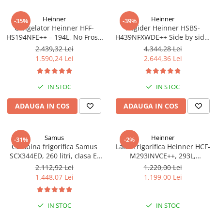
Heinner
Heinner
-35%
-39%
Congelator Heinner HFF-
Frigider Heinner HSBS-
HS194NFE++ – 194L, No Frost,
H439NFXWDE++ Side by side,
6 Compartimente, Control
433 l, No Frost, Dozator de
2.439,32 Lei
4.344,28 Lei
Electronic
apa, Functie smart, Functie
1.590,24 Lei
2.644,36 Lei
congelare si racire rapida,
Clasa E, H 176.5 cm, inox
IN STOC
IN STOC
ADAUGA IN COS
ADAUGA IN COS
Samus
Heinner
-31%
-2%
Combina frigorifica Samus
Lada Frigorifica Heinner HCF-
SCX344ED, 260 litri, clasa E,
M293INVCE++, 293L,
inaltime 180 cm, dozator de
Convertibila
2.112,92 Lei
1.220,00 Lei
apa, termostat reglabil, usi
Frigider/Congelator,
1.448,07 Lei
1.199,00 Lei
reversibile, lumina interioara
Compresor Inverter, Clasa
tip LED, picioare reglabile,
Energetica E, 2 Cosuri, Lumina
argintie
LED, Alb
IN STOC
IN STOC