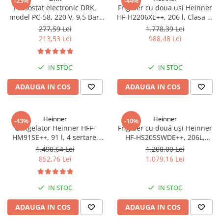
-23%
-44%
Presostat electronic DRK,
Frigider cu doua usi Heinner
model PC-58, 220 V, 9,5 Bar,
HF-H2206XE++, 206 l, Clasa E,
1Kw, 10A
lumina LED, 3 rafturi de sticla,
277,59 Lei
1.778,39 Lei
H 143 cm, Inox
213,53 Lei
988,48 Lei
IN STOC
IN STOC
ADAUGA IN COS
ADAUGA IN COS
Heinner
Heinner
-43%
-10%
Congelator Heinner HFF-
Frigider cu două uși Heinner
HM91SE++, 91 l, 4 sertare,
HF-HS205SWDE++, 206L,
Control mecanic, Clasa E, H 85
Dozator de apă, Clasa E,
1.490,64 Lei
1.200,00 Lei
cm, Argintiu
Argintiu
852,76 Lei
1.079,16 Lei
IN STOC
IN STOC
ADAUGA IN COS
ADAUGA IN COS