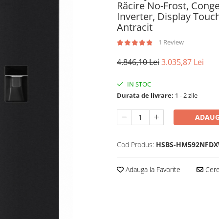
Răcire No-Frost, Conge
Inverter, Display Touc
Antracit
1 Review
4.846,10 Lei
3.035,87 Lei
IN STOC
Durata de livrare:
1 - 2 zile
ADAUG
Cod Produs:
HSBS-HM592NFDX
Adauga la Favorite
Cere 