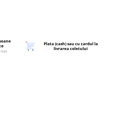
rsoane
Plata (cash) sau cu cardul la
ice
livrarea coletului
rizat