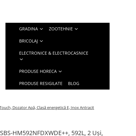
GRADINA
ZOOTEHNIE
BRICOLAJ
ELECTRONICE & ELECTROCASNICE
PRODUSE HORECA
PRODUSE RESIGILATE
BLOG
ouch, Dozator Apă, Clasă energetică E, Inox Antracit
 HSBS-HM592NFDXWDE++, 592L, 2 Uși,