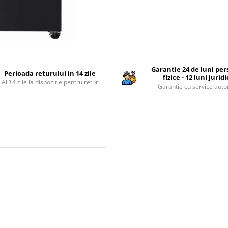
Garantie 24 de luni pe
Perioada returului in 14 zile
fizice - 12 luni jurid
Ai 14 zile la dispozitie pentru retur
Garantie cu service auto