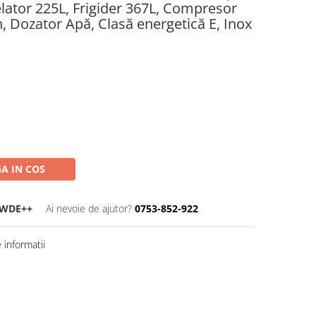
lator 225L, Frigider 367L, Compresor
h, Dozator Apă, Clasă energetică E, Inox
A IN COS
WDE++
Ai nevoie de ajutor?
0753-852-922
informatii