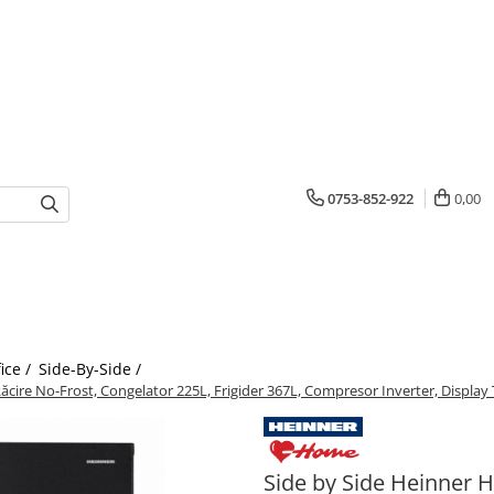
0753-852-922
0,00
fice /
Side-By-Side /
re No-Frost, Congelator 225L, Frigider 367L, Compresor Inverter, Display T
Side by Side Heinner