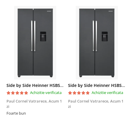
Side by Side Heinner HSBS-HM439NFINVDGWDE++, Total No Frost, Compresor Inverter, Dozator Apa, Display Touch LED, 439 L, Clasa E, Gri Antracit Texturat
Side by Side Heinner HSBS-HM439NFINVDGWDE++, Total No Frost, Compresor Inverter, Dozator Apa, Display Touch LED, 439 L, Clasa E, Gri Antracit Texturat
Achizitie verificata
Achizitie verificata
Paul Cornel Vatrarece,
Acum 1
Paul Cornel Vatrarece,
Acum 1
M
zi
zi
F
Foarte bun