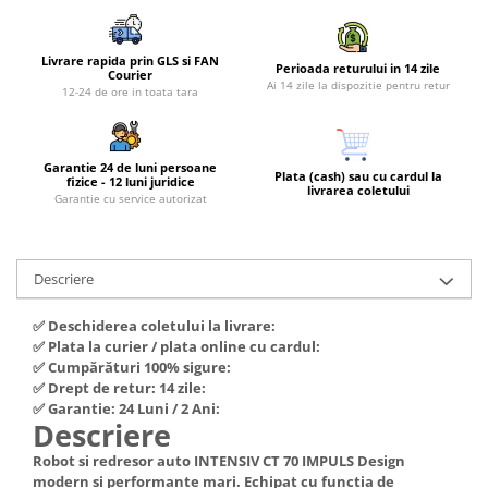
Piese si consumabile pentru
Convectoare
Fierastraie electrice
MOTOCOSITORI
Purificatoare aer
Freze de zapada
Plantatoare + Semanatori
Livrare rapida prin GLS si FAN
Perioada returului in 14 zile
Courier
Radiatoare
Ai 14 zile la dispozitie pentru retur
Freze si carote
12-24 de ore in toata tara
Scarificatoare
Sobe pe gaz
Generatoare
Sere si solarii
Tunuri de caldura
Lampi solare
Tocatoare fan, crengi, tulpini
Ventilatoare
Garantie 24 de luni persoane
Plata (cash) sau cu cardul la
fizice - 12 luni juridice
livrarea coletului
Ventilatoare Industriale
Masini de slefuit
Garantie cu service autorizat
Chiuvete bucatarie
Malaxoare
Deshidratoare
Macarale si electopalane
Descriere
Dozatoare de apa
Masini de tencuit
Espressoare, cafetiere si rasnite
✅ Deschiderea coletului la livrare:
Masini de taiat placi ceramice /
✅ Plata la curier / plata online cu cardul:
gresie / faianta / parchet
Fiare de calcat / Mese pentru
✅ Cumpărături 100% sigure:
calcat
Masini de canelat
✅ Drept de retur: 14 zile:
✅ Garantie: 24 Luni / 2 Ani:
Forme de prajituri
Menghine
Descriere
Hote
Motoare termice
Robot si redresor auto INTENSIV CT 70 IMPULS Design
Hote Decorative
modern si performante mari. Echipat cu functia de
Motoare electrice