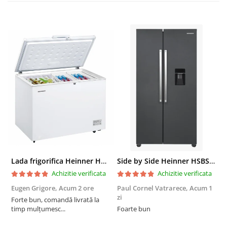
Lada frigorifica Heinner HCF-287CNHE++, 287 l, Clasa E, Compresor inverter, Iluminare LED, Functionalitate frigider, Alb
Side by Side Heinner HSBS-HM439NFINVDGWDE++, Total No Frost, Compresor Inverter, Dozator Apa, Display Touch LED, 439 L, Clasa E, Gri Antracit Texturat
Achizitie verificata
Achizitie verificata
Eugen Grigore,
Acum 2 ore
Paul Cornel Vatrarece,
Acum 1
P
zi
z
Forte bun, comandă livrată la
timp mulțumesc...
Foarte bun