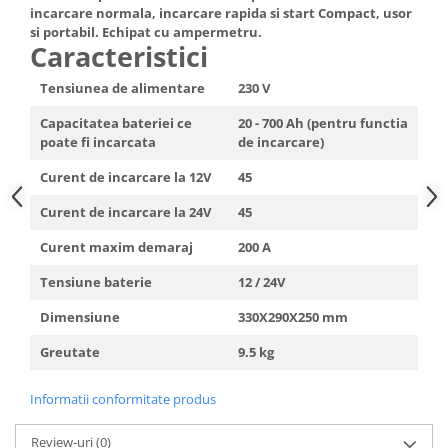
incarcare normala, incarcare rapida si start Compact, usor
Hote Telescopice
Nivela de masurat
si portabil. Echipat cu ampermetru.
Hote Traditionale
Caracteristici
Pistoale de impact electrice si
Hote Incorporabile
pneumatice
Tensiunea de alimentare
230 V
Hote Country
Pistoale de vopsit
Hote Insula
Capacitatea bateriei ce
20 - 700 Ah (pentru functia
Prelungitoare
poate fi incarcata
de incarcare)
Hote Cupolare
Polizoare electrice de banc si
Accesorii, consumabile hote
Curent de incarcare la 12V
45
unghiulare
Masini de tocat carne
Curent de incarcare la 24V
45
Rindele si freze pentru lemn
Masini de carnati ( CARNATARI )
Curent maxim demaraj
200 A
Redresoare auto - roboti de
Masini de spalat vase
pornire
Tensiune baterie
12 / 24V
Masini de spalat vase incorporabile
Suflante cu aer cald
Dimensiune
330X290X250 mm
Masini de spalat vase
Scari metalice
independente
Greutate
9.5 kg
Masini de spalat rufe
Strungurii
Masini de spalat rufe frontale
Scule cu acumulator
Informatii conformitate produs
Masini de spalat rufe verticale
Scule pentru electricieni
Review-uri
(0)
Masini de spalat rufe incorporabile