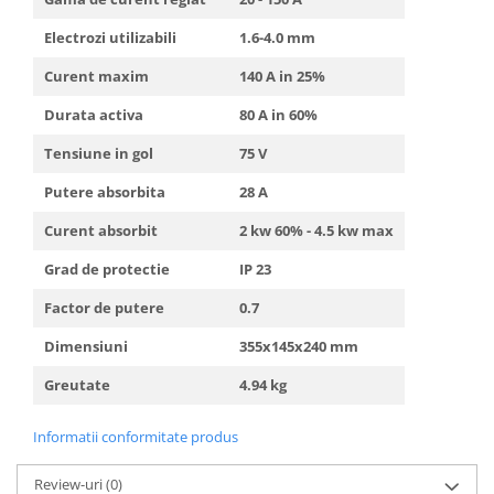
Truse de scule
Masini de spalat rufe cu uscator
Electrozi utilizabili
1.6-4.0 mm
Truse de lipit PPR
Uscatoare de rufe
Curent maxim
140 A in 25%
Ventuze cu brate pentru transport
Masini de facut paine
Durata activa
80 A in 60%
Vibratoare beton
Pachete electrocasnice
incorporabile
Tensiune in gol
75 V
Seturi oale
Putere absorbita
28 A
SANDWICH MAKER
Curent absorbit
2 kw 60% - 4.5 kw max
Storcatoare de fructe
Grad de protectie
IP 23
Televizoare
Factor de putere
0.7
Dimensiuni
355x145x240 mm
Greutate
4.94 kg
Informatii conformitate produs
Review-uri
(0)