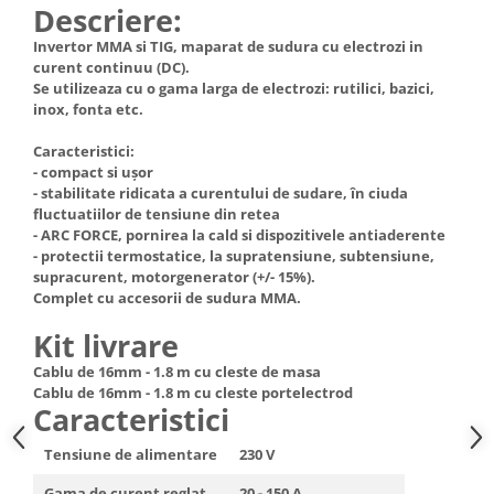
Descriere:
Hote Telescopice
Nivela de masurat
Invertor MMA si TIG, maparat de sudura cu electrozi in
Hote Traditionale
Pistoale de impact electrice si
curent continuu (DC).
Hote Incorporabile
pneumatice
Se utilizeaza cu o gama larga de electrozi: rutilici, bazici,
Hote Country
inox, fonta etc.
Pistoale de vopsit
Hote Insula
Caracteristici:
Prelungitoare
Hote Cupolare
- compact si ușor
Polizoare electrice de banc si
Accesorii, consumabile hote
- stabilitate ridicata a curentului de sudare, în ciuda
unghiulare
fluctuatiilor de tensiune din retea
Masini de tocat carne
- ARC FORCE, pornirea la cald si dispozitivele antiaderente
Rindele si freze pentru lemn
Masini de carnati ( CARNATARI )
- protectii termostatice, la supratensiune, subtensiune,
supracurent, motorgenerator (+/- 15%).
Redresoare auto - roboti de
Masini de spalat vase
Complet cu accesorii de sudura MMA.
pornire
Masini de spalat vase incorporabile
Kit livrare
Suflante cu aer cald
Masini de spalat vase
Scari metalice
Cablu de 16mm - 1.8 m cu cleste de masa
independente
Cablu de 16mm - 1.8 m cu cleste portelectrod
Masini de spalat rufe
Strungurii
Caracteristici
Masini de spalat rufe frontale
Scule cu acumulator
Tensiune de alimentare
230 V
Masini de spalat rufe verticale
Scule pentru electricieni
Masini de spalat rufe incorporabile
Gama de curent reglat
20 - 150 A