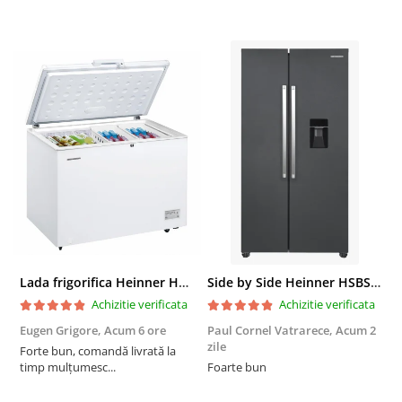
Lada frigorifica Heinner HCF-287CNHE++, 287 l, Clasa E, Compresor inverter, Iluminare LED, Functionalitate frigider, Alb
Side by Side Heinner HSBS-HM439NFINVDGWDE++, Total No Frost, Compresor Inverter, Dozator Apa, Display Touch LED, 439 L, Clasa E, Gri Antracit Texturat
Achizitie verificata
Achizitie verificata
Eugen Grigore,
Acum 6 ore
Paul Cornel Vatrarece,
Acum 2
P
zile
z
Forte bun, comandă livrată la
timp mulțumesc...
Foarte bun