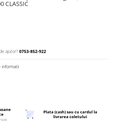
0 CLASSIC
de ajutor?
0753-852-922
informatii
rsoane
Plata (cash) sau cu cardul la
ice
livrarea coletului
rizat