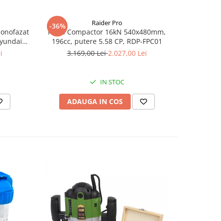
Raider Pro
-36%
-25%
monofazat
Placa Compactor 16kN 540x480mm,
Slefuitor
Hyundai
196cc, putere 5.58 CP, RDP-FPC01
aspirator
.5 kVA,
i
3.169,00 Lei
2.027,00 Lei
8
tizare
IN STOC
ADAUGA IN COS
AD