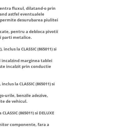
ntra fluxul, dilatand-o prin
nand astfel eventualele
 permite desurubarea piulitei
ocate, pentru a debloca pivotii
i parti metalice.
 inclus la CLASSIC (865011) si
 incalzind marginea tablei
ste incalzit prin conductie
inclus la CLASSIC (865011) si
o-urile, benzile adezive,
pite de vehicul.
la CLASSIC (865011) si DELUXE
umitor componente, fara a