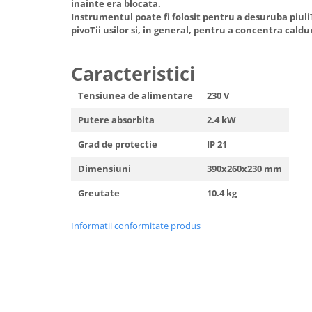
inainte era blocata.
Instrumentul poate fi folosit pentru a desuruba piuli
pivoTii usilor si, in general, pentru a concentra caldu
Caracteristici
Tensiunea de alimentare
230 V
Putere absorbita
2.4 kW
Grad de protectie
IP 21
Dimensiuni
390x260x230 mm
Greutate
10.4 kg
Informatii conformitate produs