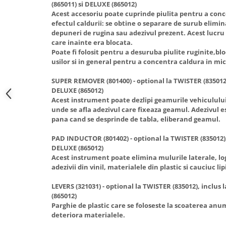
(865011) si DELUXE (865012)
Truse de scule
Masini de spalat rufe cu uscator
Acest accesoriu poate cuprinde piulita pentru a conce
Truse de lipit PPR
efectul caldurii: se obtine o separare de surub elimi
Uscatoare de rufe
depuneri de rugina sau adezivul prezent. Acest lucru
Ventuze cu brate pentru transport
Masini de facut paine
care inainte era blocata.
Poate fi folosit pentru a desuruba piulite ruginite,bl
Vibratoare beton
Pachete electrocasnice
usilor si in general pentru a concentra caldura in mic
incorporabile
Seturi oale
SUPER REMOVER (801400) - optional la TWISTER (835012),
DELUXE (865012)
SANDWICH MAKER
Acest instrument poate dezlipi geamurile vehiculului
unde se afla adezivul care fixeaza geamul. Adezivul e
Storcatoare de fructe
pana cand se desprinde de tabla, eliberand geamul.
Televizoare
PAD INDUCTOR (801402) - optional la TWISTER (835012), 
DELUXE (865012)
Acest instrument poate elimina mulurile laterale, log
adezivii din vinil, materialele din plastic si cauciuc li
LEVERS (321031) - optional la TWISTER (835012), inclus 
(865012)
Parghie de plastic care se foloseste la scoaterea an
deteriora materialele.