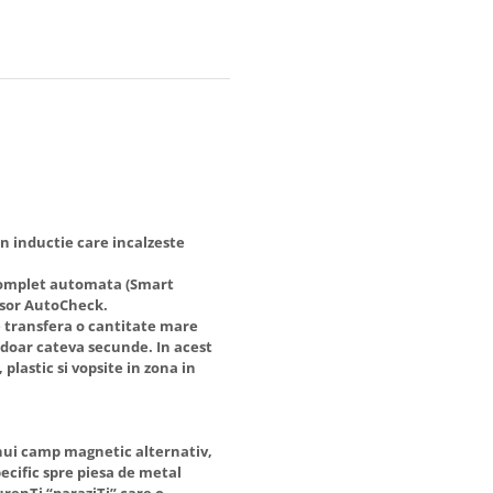
n inductie care incalzeste
 complet automata (Smart
esor AutoCheck.
e transfera o cantitate mare
 doar cateva secunde. In acest
 plastic si vopsite in zona in
nui camp magnetic alternativ,
ecific spre piesa de metal
urenTi “paraziTi” care o