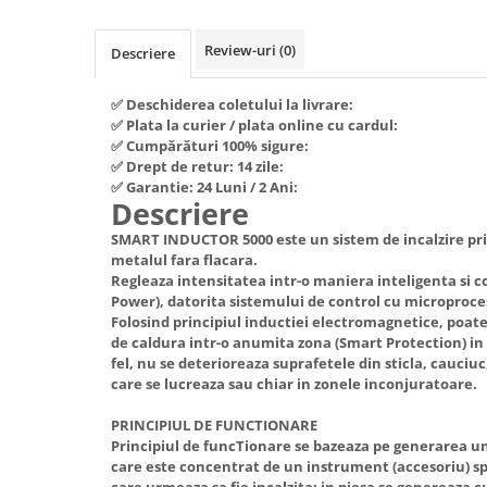
Piese si consumabile pentru
Convectoare
Fierastraie electrice
MOTOCOSITORI
Review-uri
(0)
Purificatoare aer
Descriere
Freze de zapada
Plantatoare + Semanatori
Radiatoare
Freze si carote
Scarificatoare
✅ Deschiderea coletului la livrare:
Sobe pe gaz
✅ Plata la curier / plata online cu cardul:
Generatoare
Sere si solarii
Tunuri de caldura
✅ Cumpărături 100% sigure:
Lampi solare
Tocatoare fan, crengi, tulpini
Ventilatoare
✅ Drept de retur: 14 zile:
✅ Garantie: 24 Luni / 2 Ani:
Ventilatoare Industriale
Masini de slefuit
Descriere
Chiuvete bucatarie
Malaxoare
SMART INDUCTOR 5000 este un sistem de incalzire pri
Deshidratoare
metalul fara flacara.
Macarale si electopalane
Regleaza intensitatea intr-o maniera inteligenta si
Dozatoare de apa
Masini de tencuit
Power), datorita sistemului de control cu microproc
Espressoare, cafetiere si rasnite
Folosind principiul inductiei electromagnetice, poat
Masini de taiat placi ceramice /
de caldura intr-o anumita zona (Smart Protection) in
gresie / faianta / parchet
Fiare de calcat / Mese pentru
fel, nu se deterioreaza suprafetele din sticla, cauciuc,
calcat
care se lucreaza sau chiar in zonele inconjuratoare.
Masini de canelat
Forme de prajituri
Menghine
PRINCIPIUL DE FUNCTIONARE
Hote
Principiul de funcTionare se bazeaza pe generarea u
Motoare termice
care este concentrat de un instrument (accesoriu) sp
Hote Decorative
Motoare electrice
care urmeaza sa fie incalzita: in piesa se genereaza c