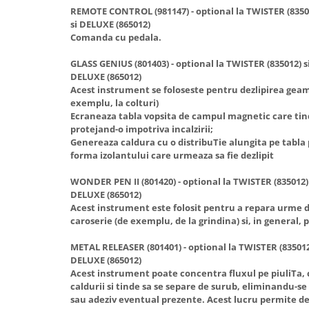
REMOTE CONTROL (981147) - optional la TWISTER (835012
si DELUXE (865012)
Comanda cu pedala.
GLASS GENIUS (801403) - optional la TWISTER (835012) si
DELUXE (865012)
Acest instrument se foloseste pentru dezlipirea geamu
exemplu, la colturi)
Ecraneaza tabla vopsita de campul magnetic care tind
protejand-o impotriva incalzirii;
Genereaza caldura cu o distribuTie alungita pe tabla
forma izolantului care urmeaza sa fie dezlipit
WONDER PEN II (801420) - optional la TWISTER (835012) s
DELUXE (865012)
Acest instrument este folosit pentru a repara urme d
caroserie (de exemplu, de la grindina) si, in general, 
METAL RELEASER (801401) - optional la TWISTER (835012) 
DELUXE (865012)
Acest instrument poate concentra fluxul pe piuliTa, c
caldurii si tinde sa se separe de surub, eliminandu-se
sau adeziv eventual prezente. Acest lucru permite de