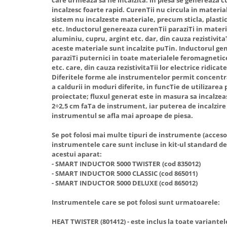
Hote Telescopice
incalzesc foarte rapid. CurenTii nu circula in materia
Nivela de masurat
sistem nu incalzeste materiale, precum sticla, plasti
Hote Traditionale
etc. Inductorul genereaza curenTii paraziTi in mate
Pistoale de impact electrice si
Hote Incorporabile
aluminiu, cupru, argint etc. dar, din cauza rezistivitaT
pneumatice
aceste materiale sunt incalzite puTin. Inductorul ge
Hote Country
Pistoale de vopsit
paraziTi puternici in toate materialele feromagnetice
Hote Insula
etc. care, din cauza rezistivitaTii lor electrice ridica
Prelungitoare
Hote Cupolare
Diferitele forme ale instrumentelor permit concentra
a caldurii in moduri diferite, in funcTie de utilizarea
Polizoare electrice de banc si
Accesorii, consumabile hote
proiectate; fluxul generat este in masura sa incalzea
unghiulare
Masini de tocat carne
2÷2,5 cm faTa de instrument, iar puterea de incalzire
Rindele si freze pentru lemn
instrumentul se afla mai aproape de piesa.
Masini de carnati ( CARNATARI )
Redresoare auto - roboti de
Masini de spalat vase
Se pot folosi mai multe tipuri de instrumente (accesor
pornire
instrumentele care sunt incluse in kit-ul standard de 
Masini de spalat vase incorporabile
acestui aparat:
Suflante cu aer cald
Masini de spalat vase
- SMART INDUCTOR 5000 TWISTER (cod 835012)
Scari metalice
independente
- SMART INDUCTOR 5000 CLASSIC (cod 865011)
- SMART INDUCTOR 5000 DELUXE (cod 865012)
Masini de spalat rufe
Strungurii
Masini de spalat rufe frontale
Instrumentele care se pot folosi sunt urmatoarele:
Scule cu acumulator
Masini de spalat rufe verticale
Scule pentru electricieni
HEAT TWISTER (801412) - este inclus la toate variante
Masini de spalat rufe incorporabile