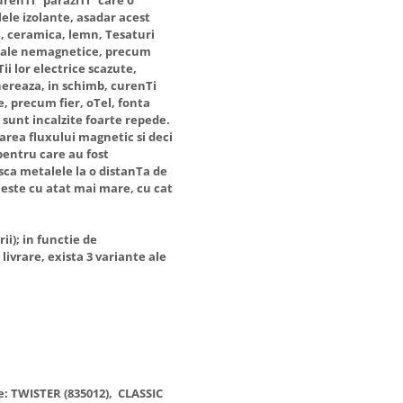
lele izolante, asadar acest
c, ceramica, lemn, Tesaturi
riale nemagnetice, precum
ii lor electrice scazute,
nereaza, in schimb, curenTi
, precum fier, oTel, fonta
te sunt incalzite foarte repede.
rea fluxului magnetic si deci
 pentru care au fost
sca metalele la o distanTa de
 este cu atat mai mare, cu cat
ii); in functie de
livrare, exista 3 variante ale
le: TWISTER (835012), CLASSIC