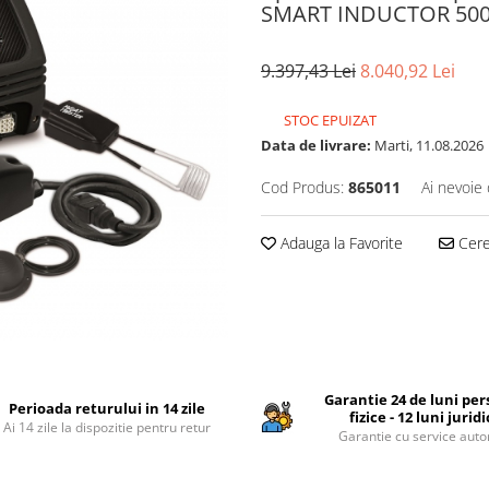
SMART INDUCTOR 500
9.397,43 Lei
8.040,92 Lei
STOC EPUIZAT
Data de livrare:
Marti, 11.08.2026
Cod Produs:
865011
Ai nevoie 
Adauga la Favorite
Cere 
Garantie 24 de luni pe
Perioada returului in 14 zile
fizice - 12 luni jurid
Ai 14 zile la dispozitie pentru retur
Garantie cu service auto