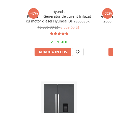
Hyundai
-47%
-32%
PACHET - Generator de curent trifazat
Freza l
cu motor diesel Hyundai DHY8600SE-T,
2600 
putere motor 12 CP, Putere maxima 7.9
16.086,00 Lei
8.559,65 Lei
kVA, tensiune 380 / 220 V +
Automatizare trifazata ATS12-3P
IN STOC
ADAUGA IN COS