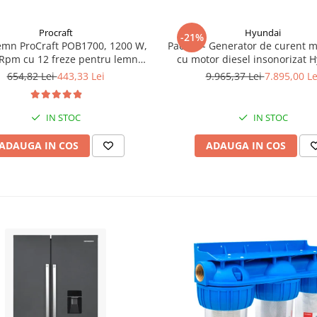
Procraft
Hyundai
-21%
emn ProCraft POB1700, 1200 W,
Pachet - Generator de curent 
Rpm cu 12 freze pentru lemn
cu motor diesel insonorizat 
incluse in pachet
DHY-8600SE, putere maxima 6
654,82 Lei
443,33 Lei
9.965,37 Lei
7.895,00 Le
putere motor 12 CP + Automa
ATS12-P
IN STOC
IN STOC
ADAUGA IN COS
ADAUGA IN COS