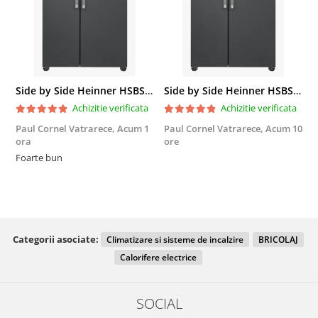
Side by Side Heinner HSBS-HM439NFINVDGWDE++, Total No Frost, Compresor Inverter, Dozator Apa, Display Touch LED, 439 L, Clasa E, Gri Antracit Texturat
Side by Side Heinner HSBS-HM439NFINVDGWDE++, Total No Frost, Compresor Inverter, Dozator Apa, Display Touch LED, 439 L, Clasa E, Gri Antracit Texturat
Achizitie verificata
Achizitie verificata
Paul Cornel Vatrarece,
Acum 1
Paul Cornel Vatrarece,
Acum 10
M
ora
ore
F
Foarte bun
Categorii asociate:
Climatizare si sisteme de incalzire
BRICOLAJ
Calorifere electrice
SOCIAL