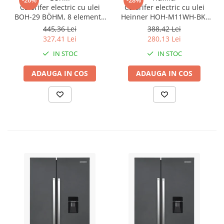
Calorifer electric cu ulei
Calorifer electric cu ulei
BOH-29 BÖHM, 8 elementi,
Heinner HOH-M11WH-BK,
3 trepte de putere
11 elementi, 2500 W, 3
445,36 Lei
388,42 Lei
800/1200/2000 W, termostat
setari de temperatura,
327,41 Lei
280,13 Lei
Termostat ajustabil,
IN STOC
IN STOC
Protectie supraincalzire,
Alb/Negru
ADAUGA IN COS
ADAUGA IN COS