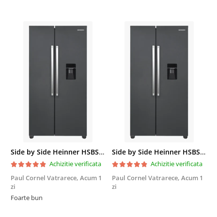
Side by Side Heinner HSBS-HM439NFINVDGWDE++, Total No Frost, Compresor Inverter, Dozator Apa, Display Touch LED, 439 L, Clasa E, Gri Antracit Texturat
Side by Side Heinner HSBS-HM439NFINVDGWDE++, Total No Frost, Compresor Inverter, Dozator Apa, Display Touch LED, 439 L, Clasa E, Gri Antracit Texturat
Achizitie verificata
Achizitie verificata
Paul Cornel Vatrarece,
Acum 1
Paul Cornel Vatrarece,
Acum 1
M
zi
zi
F
Foarte bun