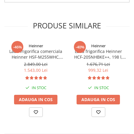
PRODUSE SIMILARE
Heinner
Heinner
-46%
-40%
Lada frigorifica comerciala
Lada frigorifica Heinner
Heinner HSF-M255WHC,
HCF-205NHBKE++, 198 l,
capac din sticla, 255L, clasa
Clasa E, Compresor
2.849,00 Lei
1.676,71 Lei
C, functionare convertibila
inverter, Display
1.543,00 Lei
999,32 Lei
(frigider/congelator), 1 cos,
waterproof, Negru
alb
IN STOC
IN STOC
ADAUGA IN COS
ADAUGA IN COS