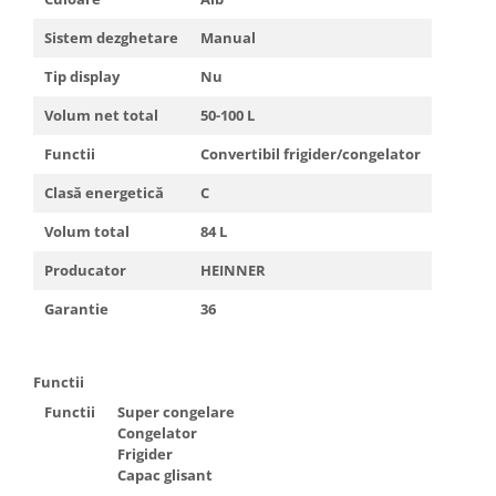
Truse de scule
Masini de spalat rufe cu uscator
Sistem dezghetare
Manual
Truse de lipit PPR
Uscatoare de rufe
Tip display
Nu
Ventuze cu brate pentru transport
Masini de facut paine
Volum net total
50-100 L
Vibratoare beton
Pachete electrocasnice
incorporabile
Functii
Convertibil frigider/congelator
Seturi oale
Clasă energetică
C
SANDWICH MAKER
Volum total
84 L
Storcatoare de fructe
Producator
HEINNER
Televizoare
Garantie
36
Functii
Functii
Super congelare
Congelator
Frigider
Capac glisant