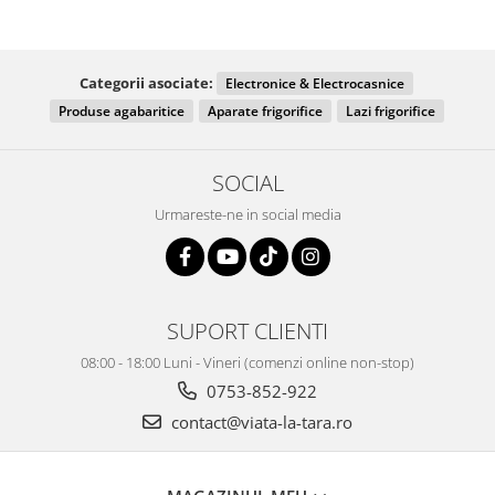
Categorii asociate:
Electronice & Electrocasnice
Produse agabaritice
Aparate frigorifice
Lazi frigorifice
SOCIAL
Urmareste-ne in social media
SUPORT CLIENTI
08:00 - 18:00 Luni - Vineri (comenzi online non-stop)
0753-852-922
contact@viata-la-tara.ro