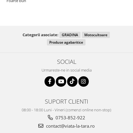
Foarte bun
Categorii asociate:
GRADINA
Motocultoare
Produse agabaritice
SOCIAL
Urmareste-ne in social media
SUPORT CLIENTI
08:00 - 18:00 Luni - Vineri (comenzi online non-stop)
0753-852-922
contact@viata-la-tara.ro