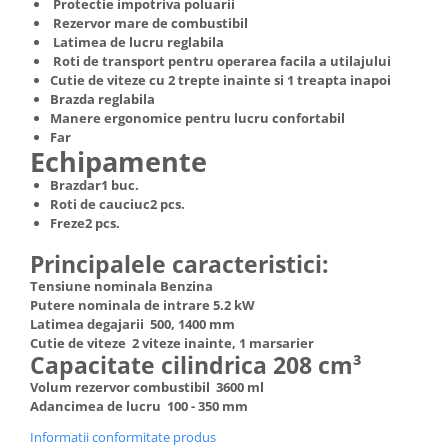
Protectie impotriva poluarii
Truse de scule
Rezervor mare de combustibil
Masini de spalat rufe cu uscator
Latimea de lucru reglabila
Truse de lipit PPR
Uscatoare de rufe
Roti de transport pentru operarea facila a utilajului
Ventuze cu brate pentru transport
Masini de facut paine
Cutie de viteze cu 2 trepte inainte si 1 treapta inapoi
Brazda reglabila
Vibratoare beton
Pachete electrocasnice
Manere ergonomice pentru lucru confortabil
incorporabile
Far
Echipamente
Seturi oale
Brazdar1 buc.
SANDWICH MAKER
Roti de cauciuc2 pcs.
Storcatoare de fructe
Freze2 pcs.
Televizoare
Principalele caracteristici:
Tensiune nominala Benzina
Putere nominala de intrare 5.2 kW
Latimea degajarii 500, 1400 mm
Cutie de viteze 2 viteze inainte, 1 marsarier
Capacitate cilindrica 208 cm³
Volum rezervor combustibil 3600 ml
Adancimea de lucru 100 - 350 mm
Informatii conformitate produs