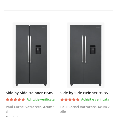
Side by Side Heinner HSBS-HM439NFINVDGWDE++, Total No Frost, Compresor Inverter, Dozator Apa, Display Touch LED, 439 L, Clasa E, Gri Antracit Texturat
Side by Side Heinner HSBS-HM439NFINVDGWDE++, Total No Frost, Compresor Inverter, Dozator Apa, Display Touch LED, 439 L, Clasa E, Gri Antracit Texturat
Achizitie verificata
Achizitie verificata
Paul Cornel Vatrarece,
Acum 1
Paul Cornel Vatrarece,
Acum 2
M
zi
zile
F