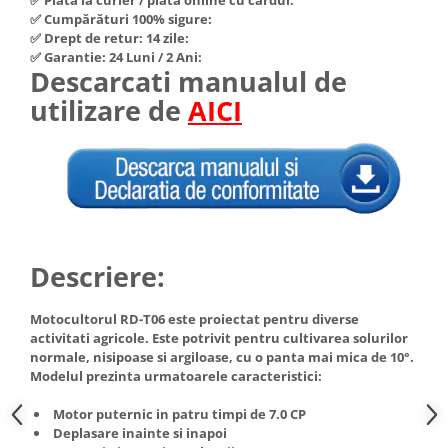
Hote Telescopice
✅ Cumpărături 100% sigure:
Nivela de masurat
✅ Drept de retur: 14 zile:
Hote Traditionale
✅ Garantie: 24 Luni / 2 Ani:
Pistoale de impact electrice si
Hote Incorporabile
Descarcati manualul de
pneumatice
Hote Country
utilizare de
AICI
Pistoale de vopsit
Hote Insula
Prelungitoare
Hote Cupolare
Polizoare electrice de banc si
Accesorii, consumabile hote
unghiulare
Masini de tocat carne
Rindele si freze pentru lemn
Masini de carnati ( CARNATARI )
Redresoare auto - roboti de
Masini de spalat vase
Descriere:
pornire
Masini de spalat vase incorporabile
Suflante cu aer cald
Masini de spalat vase
Motocultorul RD-T06 este proiectat pentru diverse
Scari metalice
activitati agricole. Este potrivit pentru cultivarea solurilor
independente
normale, nisipoase si argiloase, cu o panta mai mica de 10°.
Masini de spalat rufe
Strungurii
Modelul prezinta urmatoarele caracteristici:
Masini de spalat rufe frontale
Scule cu acumulator
Motor puternic in patru timpi de 7.0 CP
Masini de spalat rufe verticale
Scule pentru electricieni
Deplasare inainte si inapoi
Masini de spalat rufe incorporabile