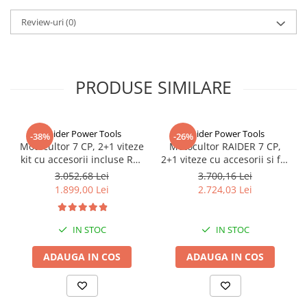
Review-uri
(0)
PRODUSE SIMILARE
Raider Power Tools
Raider Power Tools
-38%
-26%
Motocultor 7 CP, 2+1 viteze
Motocultor RAIDER 7 CP,
kit cu accesorii incluse RD-
2+1 viteze cu accesorii si far
T03
RD-T07 095112
3.052,68 Lei
3.700,16 Lei
1.899,00 Lei
2.724,03 Lei
IN STOC
IN STOC
ADAUGA IN COS
ADAUGA IN COS