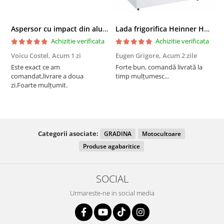
Aspersor cu impact din aluminiu cu FI, Presiune (bar)1.5-5, Diametru de aspersie (m)32-58
Lada frigorifica Heinner HCF-287CNHE++, 287 l, Clasa E, Compresor inverter, Iluminare LED, Functionalitate frigider, Alb
Achizitie verificata
Achizitie verificata
Voicu Costel,
Acum 1 zi
Eugen Grigore,
Acum 2 zile
P
z
Este exact ce am
Forte bun, comandă livrată la
comandat,livrare a doua
timp mulțumesc...
F
zi.Foarte mulțumit.
Categorii asociate:
GRADINA
Motocultoare
Produse agabaritice
SOCIAL
Urmareste-ne in social media