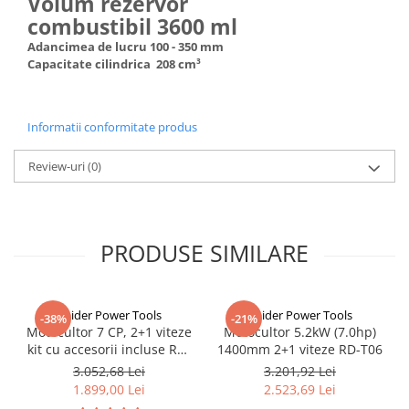
Volum rezervor
combustibil 3600 ml
Adancimea de lucru 100 - 350 mm
Capacitate cilindrica 208 cm³
Informatii conformitate produs
Review-uri
(0)
PRODUSE SIMILARE
Raider Power Tools
Raider Power Tools
-38%
-21%
Motocultor 7 CP, 2+1 viteze
Motocultor 5.2kW (7.0hp)
kit cu accesorii incluse RD-
1400mm 2+1 viteze RD-T06
T03
3.052,68 Lei
3.201,92 Lei
1.899,00 Lei
2.523,69 Lei