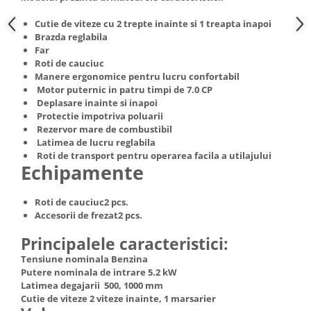
Truse de scule
Masini de spalat rufe cu uscator
Cutie de viteze cu 2 trepte inainte si 1 treapta inapoi
Truse de lipit PPR
Uscatoare de rufe
Brazda reglabila
Far
Ventuze cu brate pentru transport
Masini de facut paine
Roti de cauciuc
Vibratoare beton
Pachete electrocasnice
Manere ergonomice pentru lucru confortabil
incorporabile
Motor puternic in patru timpi de 7.0 CP
Deplasare inainte si inapoi
Seturi oale
Protectie impotriva poluarii
Rezervor mare de combustibil
SANDWICH MAKER
Latimea de lucru reglabila
Storcatoare de fructe
Roti de transport pentru operarea facila a utilajului
Echipamente
Televizoare
Roti de cauciuc2 pcs.
Accesorii de frezat2 pcs.
Principalele caracteristici:
Tensiune nominala Benzina
Putere nominala de intrare 5.2 kW
Latimea degajarii 500, 1000 mm
Cutie de viteze 2 viteze inainte, 1 marsarier