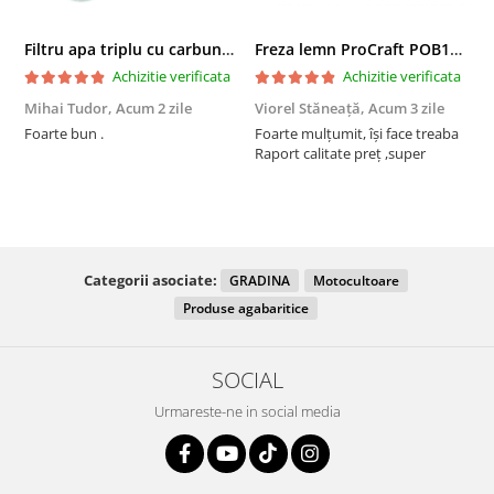
Filtru apa triplu cu carbune/bumbac/sita 3x3/4"*10
Freza lemn ProCraft POB1700, 1200 W, 2600 Rpm cu 12 freze pentru lemn incluse in pachet
Achizitie verificata
Achizitie verificata
Mihai Tudor,
Acum 2 zile
Viorel Stăneață,
Acum 3 zile
A
Foarte bun .
Foarte mulțumit, își face treaba
F
Raport calitate preț ,super
Categorii asociate:
GRADINA
Motocultoare
Produse agabaritice
SOCIAL
Urmareste-ne in social media