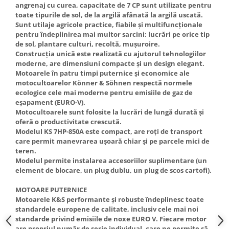
angrenaj cu curea, capacitate de 7 CP sunt utilizate pentru
Truse de scule
Masini de spalat rufe cu uscator
toate tipurile de sol, de la argilă afânată la argilă uscată.
Truse de lipit PPR
Sunt utilaje agricole practice, fiabile și multifuncționale
Uscatoare de rufe
pentru îndeplinirea mai multor sarcini: lucrări pe orice tip
Ventuze cu brate pentru transport
Masini de facut paine
de sol, plantare culturi, recoltă, mușuroire.
Construcția unică este realizată cu ajutorul tehnologiilor
Vibratoare beton
Pachete electrocasnice
moderne, are dimensiuni compacte și un design elegant.
incorporabile
Motoarele în patru timpi puternice și economice ale
Seturi oale
motocultoarelor Könner & Söhnen respectă normele
ecologice cele mai moderne pentru emisiile de gaz de
SANDWICH MAKER
eșapament (EURO-V).
Motocultoarele sunt folosite la lucrări de lungă durată și
Storcatoare de fructe
oferă o productivitate crescută.
Televizoare
Modelul KS 7HP-850A este compact, are roți de transport
care permit manevrarea ușoară chiar și pe parcele mici de
teren.
Modelul permite instalarea accesoriilor suplimentare (un
element de blocare, un plug dublu, un plug de scos cartofi).
MOTOARE PUTERNICE
Motoarele K&S performante și robuste îndeplinesc toate
standardele europene de calitate, inclusiv cele mai noi
standarde privind emisiile de noxe EURO V. Fiecare motor
are propriul număr de serie individual, care ne permite să