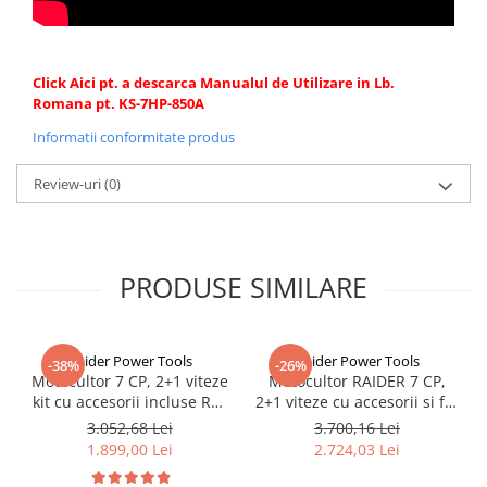
Click Aici pt. a descarca Manualul de Utilizare in Lb.
Romana pt. KS-7HP-850A
Informatii conformitate produs
Review-uri
(0)
PRODUSE SIMILARE
Raider Power Tools
Raider Power Tools
-38%
-26%
Motocultor 7 CP, 2+1 viteze
Motocultor RAIDER 7 CP,
kit cu accesorii incluse RD-
2+1 viteze cu accesorii si far
T03
RD-T07 095112
3.052,68 Lei
3.700,16 Lei
1.899,00 Lei
2.724,03 Lei