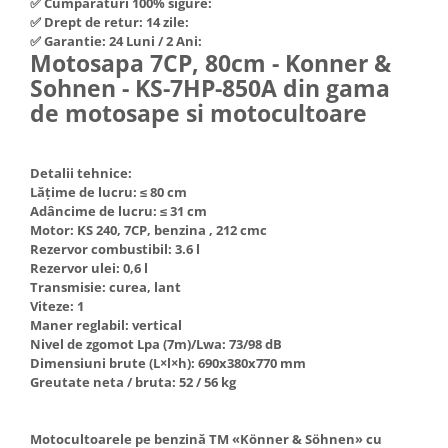
✅ Cumpărături 100% sigure:
Hote Telescopice
✅ Drept de retur: 14 zile:
Nivela de masurat
✅ Garantie: 24 Luni / 2 Ani:
Hote Traditionale
Motosapa 7CP, 80cm - Konner &
Pistoale de impact electrice si
Hote Incorporabile
pneumatice
Sohnen - KS-7HP-850A din gama
Hote Country
de motosape si motocultoare
Pistoale de vopsit
Hote Insula
Prelungitoare
Hote Cupolare
Polizoare electrice de banc si
Accesorii, consumabile hote
Detalii tehnice:
Lăţime de lucru: ≤ 80 cm
unghiulare
Masini de tocat carne
Adâncime de lucru: ≤ 31 cm
Rindele si freze pentru lemn
Masini de carnati ( CARNATARI )
Motor: KS 240, 7CP, benzina , 212 cmc
Rezervor combustibil: 3.6 l
Redresoare auto - roboti de
Masini de spalat vase
Rezervor ulei: 0,6 l
pornire
Transmisie: curea, lant
Masini de spalat vase incorporabile
Suflante cu aer cald
Viteze: 1
Masini de spalat vase
Maner reglabil: vertical
Scari metalice
independente
Nivel de zgomot Lpa (7m)/Lwa: 73/98 dB
Dimensiuni brute (L×l×h): 690х380х770 mm
Masini de spalat rufe
Strungurii
Greutate neta / bruta: 52 / 56 kg
Masini de spalat rufe frontale
Scule cu acumulator
Masini de spalat rufe verticale
Scule pentru electricieni
Motocultoarele pe benzină TM «Könner & Söhnen» cu
Masini de spalat rufe incorporabile