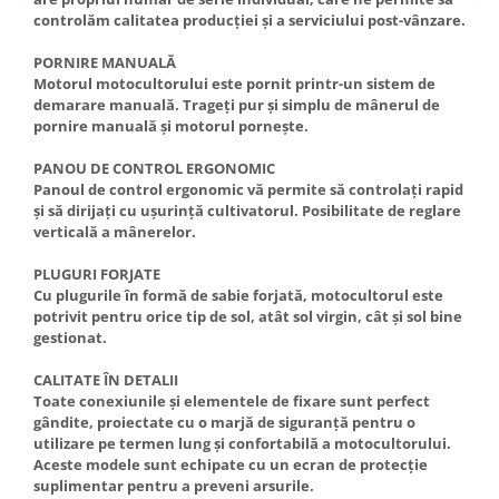
controlăm calitatea producției și a serviciului post-vânzare.
PORNIRE MANUALĂ
Motorul motocultorului este pornit printr-un sistem de
demarare manuală. Trageți pur și simplu de mânerul de
pornire manuală și motorul pornește.
PANOU DE CONTROL ERGONOMIC
Panoul de control ergonomic vă permite să controlați rapid
și să dirijați cu ușurință cultivatorul. Posibilitate de reglare
verticală a mânerelor.
PLUGURI FORJATE
Cu plugurile în formă de sabie forjată, motocultorul este
potrivit pentru orice tip de sol, atât sol virgin, cât și sol bine
gestionat.
CALITATE ÎN DETALII
Toate conexiunile și elementele de fixare sunt perfect
gândite, proiectate cu o marjă de siguranță pentru o
utilizare pe termen lung și confortabilă a motocultorului.
Aceste modele sunt echipate cu un ecran de protecție
suplimentar pentru a preveni arsurile.