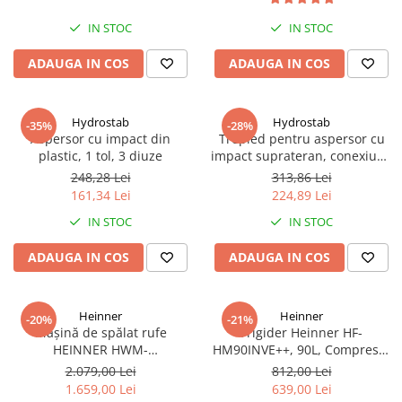
IN STOC
IN STOC
ADAUGA IN COS
ADAUGA IN COS
Hydrostab
Hydrostab
-35%
-28%
Aspersor cu impact din
Trepied pentru aspersor cu
plastic, 1 tol, 3 diuze
impact suprateran, conexiune
1 tol filet exterior, inaltime 60
248,28 Lei
313,86 Lei
cm
161,34 Lei
224,89 Lei
IN STOC
IN STOC
ADAUGA IN COS
ADAUGA IN COS
Heinner
Heinner
-20%
-21%
Mașină de spălat rufe
Frigider Heinner HF-
HEINNER HWM-
HM90INVE++, 90L, Compresor
HME1014IVA10+++, 10 kg,
Inverter, Clasa E, Ușă
2.079,00 Lei
812,00 Lei
1400 rpm, Motor Inverter, 15
Reversibilă, Termostat
1.659,00 Lei
639,00 Lei
programe, Panou Digital,
Reglabil, Alb