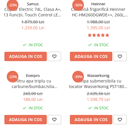
Samus
Heinner
-33%
-30%
Cuptor Electric 74L, Clasa A+,
Combină frigorifică Heinner
13 Funcții, Touch Control LED,
HC-HM260DGWDE++, 260L,
Panou Sticlă Neagră – Grill,
Clasa E, Dozator Apă, Control
1.879,00 Lei
1.988,00 Lei
Convectie 3D, Autocurățare
Electronic, LED, 180 cm, Gri
1.259,00 Lei
1.395,00 Lei
Catalitică + Accesorii Incluse
Antracit Texturat
IN STOC
IN STOC
ADAUGA IN COS
ADAUGA IN COS
Everpro
Wasserkonig
-23%
-39%
Filtru apa triplu cu
Pompa submersibila cu
carbune/bumbac/sita
tocator Wasserkonig PST1800,
3x3/4"*10
particule max. 10 mm, putere
243,00 Lei
2.635,56 Lei
1800 W, debit 17500 l/h,
188,00 Lei
1.598,79 Lei
inaltime refulare 11.5 m
IN STOC
IN STOC
ADAUGA IN COS
ADAUGA IN COS