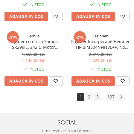
IN STOC
IN STOC
Funcție Adăugare haine, Alb
ADAUGA IN COS
ADAUGA IN COS
Samus
Heinner
-31%
-21%
Frigider cu o Usa Samus
Frigider Incorporabil Heinner
SR299IE, 242 L, Motor
HF-BIM304NFINVE++, No
Inverter, Clasa E, Dezghetare
Frost, Compresor Inverter, 304
1.659,00 Lei
2.319,00 Lei
Automata, 5 Rafturi din Sticla,
L, Clasa E, Control Electronic,
1.142,00 Lei
1.829,00 Lei
Alb
Super Racire
IN STOC
IN STOC
ADAUGA IN COS
ADAUGA IN COS
1
2
3
127
...
SOCIAL
Urmareste-ne in social media