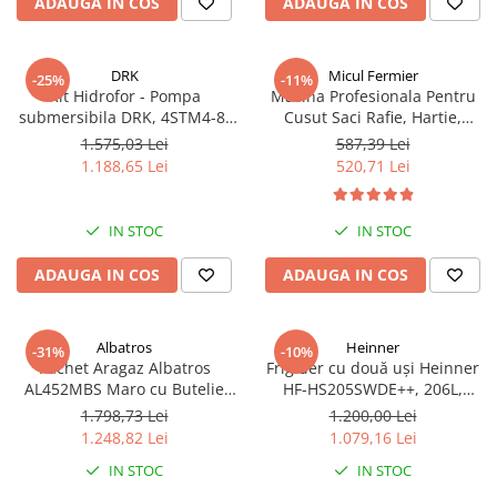
ADAUGA IN COS
ADAUGA IN COS
DRK
Micul Fermier
-25%
-11%
Kit Hidrofor - Pompa
Masina Profesionala Pentru
submersibila DRK, 4STM4-8,
Cusut Saci Rafie, Hartie,
putere 1.8 kW, debit 5m3/h, 8
Panza-Plastic 210w taiere
1.575,03 Lei
587,39 Lei
turbine + Vas de expansiune
automata, Micul Fermier GF-
1.188,65 Lei
520,71 Lei
100 L, racord 5 cai, supapa de
1681
sens, presostat, manometru
IN STOC
IN STOC
ADAUGA IN COS
ADAUGA IN COS
Albatros
Heinner
-31%
-10%
Pachet Aragaz Albatros
Frigider cu două uși Heinner
AL452MBS Maro cu Butelie
HF-HS205SWDE++, 206L,
GPL 26L și Regulator Gaz – 4
Dozator de apă, Clasa E,
1.798,73 Lei
1.200,00 Lei
Arzătoare pe Gaz, Cuptor pe
Argintiu
1.248,82 Lei
1.079,16 Lei
Gaz, Siguranță Plită + Cuptor,
IN STOC
IN STOC
Geam Dublu la Cuptor, Tava și
Grătar Cuptor