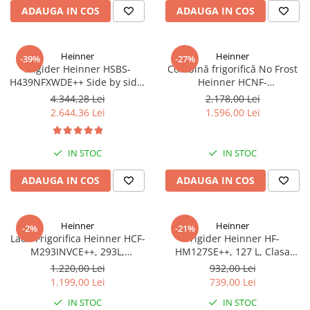
ADAUGA IN COS
ADAUGA IN COS
Heinner
Heinner
-39%
-27%
Frigider Heinner HSBS-
Combină frigorifică No Frost
H439NFXWDE++ Side by side,
Heinner HCNF-
433 l, No Frost, Dozator de
HM293INVXE++, 293L,
4.344,28 Lei
2.178,00 Lei
apa, Functie smart, Functie
Compresor Inverter, Clasa E,
2.644,36 Lei
1.596,00 Lei
congelare si racire rapida,
Uși Reversibile, Aspect Inox
Clasa E, H 176.5 cm, inox
IN STOC
IN STOC
ADAUGA IN COS
ADAUGA IN COS
Heinner
Heinner
-2%
-21%
Lada Frigorifica Heinner HCF-
Frigider Heinner HF-
M293INVCE++, 293L,
HM127SE++, 127 L, Clasa
Convertibila
energetică E, Dezghețare
1.220,00 Lei
932,00 Lei
Frigider/Congelator,
automată, Control mecanic cu
1.199,00 Lei
739,00 Lei
Compresor Inverter, Clasa
termostat ajustabil, Ușă
IN STOC
IN STOC
Energetica E, 2 Cosuri, Lumina
reversibilă, LED, Argintiu