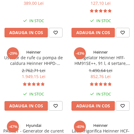
bari Pandora
389,00 Lei
127,10 Lei
IN STOC
IN STOC
ADAUGA IN COS
ADAUGA IN COS
Heinner
Heinner
-29%
-43%
Uscator de rufe cu pompa de
Congelator Heinner HFF-
caldura Heinner HHPD-
HM91SE++, 91 l, 4 sertare,
V9T2KA++ Capacitate 9kg,
Control mecanic, Clasa E, H 85
2.762,71 Lei
1.490,64 Lei
Clasa A++, 15 programe,
cm, Argintiu
1.949,15 Lei
852,76 Lei
Display LED, Program Baby
Care, Functie anti-sifonare
IN STOC
IN STOC
ADAUGA IN COS
ADAUGA IN COS
Hyundai
Heinner
-47%
-40%
PACHET - Generator de curent
Lada frigorifica Heinner HCF-