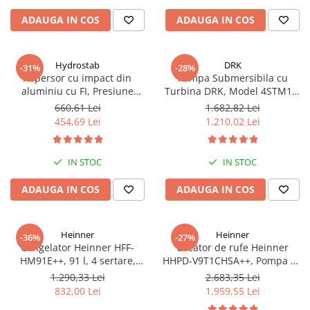
LED, Alb
ADAUGA IN COS
ADAUGA IN COS
Hydrostab
DRK
-31%
-28%
Aspersor cu impact din
Pompa Submersibila cu
aluminiu cu FI, Presiune
Turbina DRK, Model 4STM10-
(bar)1.5-5, Diametru de
12, ieșire pe 2 Țoli, refulare la
660,61 Lei
1.682,82 Lei
aspersie (m)32-58
74 m, putere 1.8kW 2.5cp, 12
454,69 Lei
1.210,02 Lei
turbine, debit 14400 m/h
IN STOC
IN STOC
ADAUGA IN COS
ADAUGA IN COS
Heinner
Heinner
-36%
-27%
Congelator Heinner HFF-
Uscator de rufe Heinner
HM91E++, 91 l, 4 sertare,
HHPD-V9T1CHSA++, Pompa de
Clasa E, Control mecanic, H 85
caldura, 9 kg, Clasa A++,
1.290,33 Lei
2.683,35 Lei
cm, Alb
Functie Anti-sifonare, Argintiu
832,00 Lei
1.959,55 Lei