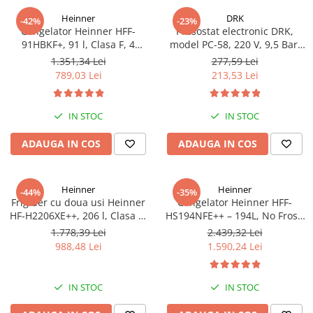
Heinner
DRK
-42%
-23%
Congelator Heinner HFF-
Presostat electronic DRK,
91HBKF+, 91 l, Clasa F, 4
model PC-58, 220 V, 9,5 Bar,
sertare, Control mecanic, H 85
1Kw, 10A
1.351,34 Lei
277,59 Lei
cm, Negru
789,03 Lei
213,53 Lei
IN STOC
IN STOC
ADAUGA IN COS
ADAUGA IN COS
Heinner
Heinner
-44%
-35%
Frigider cu doua usi Heinner
Congelator Heinner HFF-
HF-H2206XE++, 206 l, Clasa E,
HS194NFE++ – 194L, No Frost,
lumina LED, 3 rafturi de sticla,
6 Compartimente, Control
1.778,39 Lei
2.439,32 Lei
H 143 cm, Inox
Electronic
988,48 Lei
1.590,24 Lei
IN STOC
IN STOC