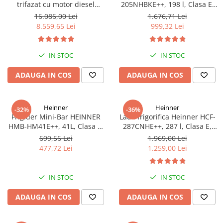
trifazat cu motor diesel
205NHBKE++, 198 l, Clasa E,
Hyundai DHY8600SE-T, putere
Compresor inverter, Display
16.086,00 Lei
1.676,71 Lei
motor 12 CP, Putere maxima
waterproof, Negru
8.559,65 Lei
999,32 Lei
7.9 kVA, tensiune 380 / 220 V +
Automatizare trifazata ATS12-
3P
IN STOC
IN STOC
ADAUGA IN COS
ADAUGA IN COS
Heinner
Heinner
-32%
-36%
Frigider Mini-Bar HEINNER
Lada frigorifica Heinner HCF-
HMB-HM41E++, 41L, Clasa E,
287CNHE++, 287 l, Clasa E,
Alb, Răcire Statică
Compresor inverter, Iluminare
699,56 Lei
1.969,00 Lei
LED, Functionalitate frigider,
477,72 Lei
1.259,00 Lei
Alb
IN STOC
IN STOC
ADAUGA IN COS
ADAUGA IN COS